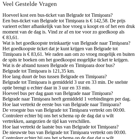
Veel Gestelde Vragen
Hoeveel kost een bus-ticket van Belgrade tot Timişoara?
Een bus-ticket van Belgrade tot Timişoara is € 142,58. De prijs
varieert echter afhankelijk van hoe vroeg u koopt en of het een druk
moment van de dag is. Vind ze af en toe voor zo goedkoop als
€ 83,61.
Wat is het goedkoopste treinkaartje van Belgrade naar Timişoara?
Het goedkoopste ticket dat je kunt krijgen van Belgrade tot
Timişoara is € 83,61. We raden aan om zo vroeg mogelijk en buiten
de spits te boeken om het goedkoopst mogelijke ticket te krijgen.
Wat is de afstand tussen Belgrade en Timişoara door bus?
Belgrade tot Timişoara is 121,35 km.
Hoe lang duurt de bus tussen Belgrade en Timişoara?
Belgrade tot Timişoara is gemiddeld 3 uur en 33 min. De snelste
optie brengt u echter daar in 3 uur en 33 min.
Hoeveel bus per dag gaan van Belgrade naar Timişoara?
Belgrade naar Timişoara heeft gemiddeld 1 verbindingen per dag.
Hoe laat vertrekt de eerste bus van Belgrade naar Timişoara?
De vroegste bus van Belgrade tot Timişoara vertrekt om 00:00.
Controleer echter bij ons het schema op de dag dat u wilt
vertrekken, aangezien de tijd kan verschillen.
Hoe laat vertrekt de laatste bus van Belgrade tot Timişoara?
De nieuwste bus van Belgrade tot Timişoara vertrekt om 00:00.
Controleer echter bij ons het schema op de dag dat u wilt