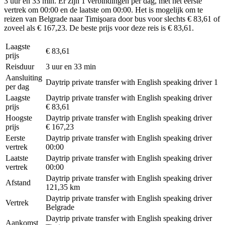
3 uur en 33 min. Er zijn 1 verbindingen per dag, met het eerste
vertrek om 00:00 en de laatste om 00:00. Het is mogelijk om te
reizen van Belgrade naar Timişoara door bus voor slechts € 83,61 of
zoveel als € 167,23. De beste prijs voor deze reis is € 83,61.
Laagste
€ 83,61
prijs
Reisduur
3 uur en 33 min
Aansluiting
Daytrip private transfer with English speaking driver
1
per dag
Laagste
Daytrip private transfer with English speaking driver
prijs
€ 83,61
Hoogste
Daytrip private transfer with English speaking driver
prijs
€ 167,23
Eerste
Daytrip private transfer with English speaking driver
vertrek
00:00
Laatste
Daytrip private transfer with English speaking driver
vertrek
00:00
Daytrip private transfer with English speaking driver
Afstand
121,35 km
Daytrip private transfer with English speaking driver
Vertrek
Belgrade
Daytrip private transfer with English speaking driver
Aankomst