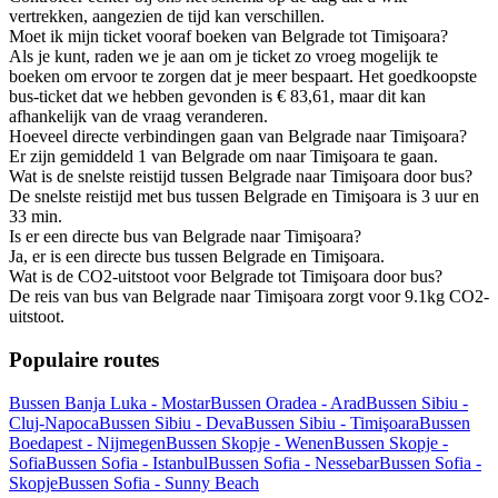
vertrekken, aangezien de tijd kan verschillen.
Moet ik mijn ticket vooraf boeken van Belgrade tot Timişoara?
Als je kunt, raden we je aan om je ticket zo vroeg mogelijk te
boeken om ervoor te zorgen dat je meer bespaart. Het goedkoopste
bus-ticket dat we hebben gevonden is € 83,61, maar dit kan
afhankelijk van de vraag veranderen.
Hoeveel directe verbindingen gaan van Belgrade naar Timişoara?
Er zijn gemiddeld 1 van Belgrade om naar Timişoara te gaan.
Wat is de snelste reistijd tussen Belgrade naar Timişoara door bus?
De snelste reistijd met bus tussen Belgrade en Timişoara is 3 uur en
33 min.
Is er een directe bus van Belgrade naar Timişoara?
Ja, er is een directe bus tussen Belgrade en Timişoara.
Wat is de CO2-uitstoot voor Belgrade tot Timişoara door bus?
De reis van bus van Belgrade naar Timişoara zorgt voor 9.1kg CO2-
uitstoot.
Populaire routes
Bussen Banja Luka - Mostar
Bussen Oradea - Arad
Bussen Sibiu -
Cluj-Napoca
Bussen Sibiu - Deva
Bussen Sibiu - Timişoara
Bussen
Boedapest - Nijmegen
Bussen Skopje - Wenen
Bussen Skopje -
Sofia
Bussen Sofia - Istanbul
Bussen Sofia - Nessebar
Bussen Sofia -
Skopje
Bussen Sofia - Sunny Beach