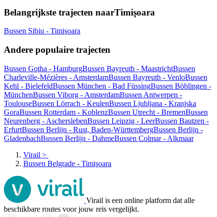
Belangrijkste trajecten naarTimişoara
Bussen Sibiu - Timişoara
Andere populaire trajecten
Bussen Gotha - Hamburg
Bussen Bayreuth - Maastricht
Bussen
Charleville-Mézières - Amsterdam
Bussen Bayreuth - Venlo
Bussen
Kehl - Bielefeld
Bussen München - Bad Füssing
Bussen Böblingen -
München
Bussen Viborg - Amsterdam
Bussen Antwerpen -
Toulouse
Bussen Lörrach - Keulen
Bussen Ljubljana - Kranjska
Gora
Bussen Rotterdam - Koblenz
Bussen Utrecht - Bremen
Bussen
Neurenberg - Aschersleben
Bussen Leipzig - Leer
Bussen Bautzen -
Erfurt
Bussen Berlijn - Rust, Baden-Württemberg
Bussen Berlijn -
Gladenbach
Bussen Berlijn - Dahme
Bussen Colmar - Alkmaar
Virail
>
Bussen Belgrade - Timişoara
Virail is een online platform dat alle
beschikbare routes voor jouw reis vergelijkt.