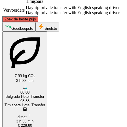
Timişoara
Daytrip private transfer with English speaking driver
Vervoerders
Daytrip private transfer with English speaking driver
©
CARTO
, ©
OpenStreetMap
contributors
Zoek de beste prijs
Timişoara
Goedkoopste
Snelste
7.99 kg CO
2
3 h 33 min
Belgrade
00:00
Belgrade Hotel Transfer
03:33
Timisoara Hotel Transfer
direct
3 h 33 min
€ 228,80