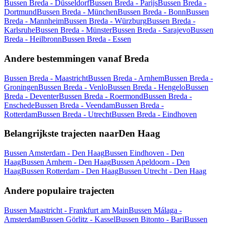
Bussen Breda - Düsseldorf
Bussen Breda - Parijs
Bussen Breda -
Dortmund
Bussen Breda - München
Bussen Breda - Bonn
Bussen
Breda - Mannheim
Bussen Breda - Würzburg
Bussen Breda -
Karlsruhe
Bussen Breda - Münster
Bussen Breda - Sarajevo
Bussen
Breda - Heilbronn
Bussen Breda - Essen
Andere bestemmingen vanaf Breda
Bussen Breda - Maastricht
Bussen Breda - Arnhem
Bussen Breda -
Groningen
Bussen Breda - Venlo
Bussen Breda - Hengelo
Bussen
Breda - Deventer
Bussen Breda - Roermond
Bussen Breda -
Enschede
Bussen Breda - Veendam
Bussen Breda -
Rotterdam
Bussen Breda - Utrecht
Bussen Breda - Eindhoven
Belangrijkste trajecten naarDen Haag
Bussen Amsterdam - Den Haag
Bussen Eindhoven - Den
Haag
Bussen Arnhem - Den Haag
Bussen Apeldoorn - Den
Haag
Bussen Rotterdam - Den Haag
Bussen Utrecht - Den Haag
Andere populaire trajecten
Bussen Maastricht - Frankfurt am Main
Bussen Málaga -
Amsterdam
Bussen Görlitz - Kassel
Bussen Bitonto - Bari
Bussen