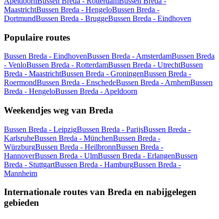
Apeldoorn
Bussen Breda - Rotterdam
Bussen Breda -
Maastricht
Bussen Breda - Hengelo
Bussen Breda -
Dortmund
Bussen Breda - Brugge
Bussen Breda - Eindhoven
Populaire routes
Bussen Breda - Eindhoven
Bussen Breda - Amsterdam
Bussen Breda
- Venlo
Bussen Breda - Rotterdam
Bussen Breda - Utrecht
Bussen
Breda - Maastricht
Bussen Breda - Groningen
Bussen Breda -
Roermond
Bussen Breda - Enschede
Bussen Breda - Arnhem
Bussen
Breda - Hengelo
Bussen Breda - Apeldoorn
Weekendjes weg van Breda
Bussen Breda - Leipzig
Bussen Breda - Parijs
Bussen Breda -
Karlsruhe
Bussen Breda - München
Bussen Breda -
Würzburg
Bussen Breda - Heilbronn
Bussen Breda -
Hannover
Bussen Breda - Ulm
Bussen Breda - Erlangen
Bussen
Breda - Stuttgart
Bussen Breda - Hamburg
Bussen Breda -
Mannheim
Internationale routes van Breda en nabijgelegen
gebieden