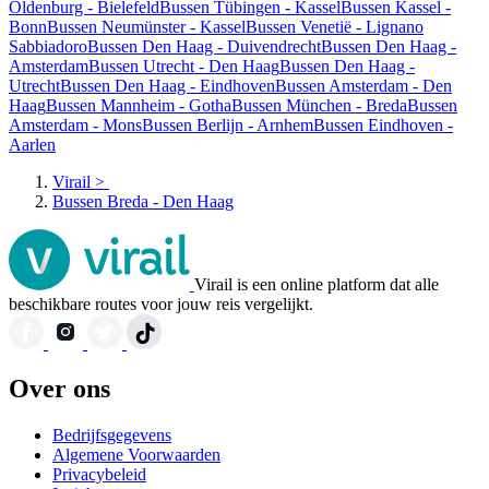
Oldenburg - Bielefeld
Bussen Tübingen - Kassel
Bussen Kassel -
Bonn
Bussen Neumünster - Kassel
Bussen Venetië - Lignano
Sabbiadoro
Bussen Den Haag - Duivendrecht
Bussen Den Haag -
Amsterdam
Bussen Utrecht - Den Haag
Bussen Den Haag -
Utrecht
Bussen Den Haag - Eindhoven
Bussen Amsterdam - Den
Haag
Bussen Mannheim - Gotha
Bussen München - Breda
Bussen
Amsterdam - Mons
Bussen Berlijn - Arnhem
Bussen Eindhoven -
Aarlen
Virail
>
Bussen Breda - Den Haag
Virail is een online platform dat alle
beschikbare routes voor jouw reis vergelijkt.
Over ons
Bedrijfsgegevens
Algemene Voorwaarden
Privacybeleid