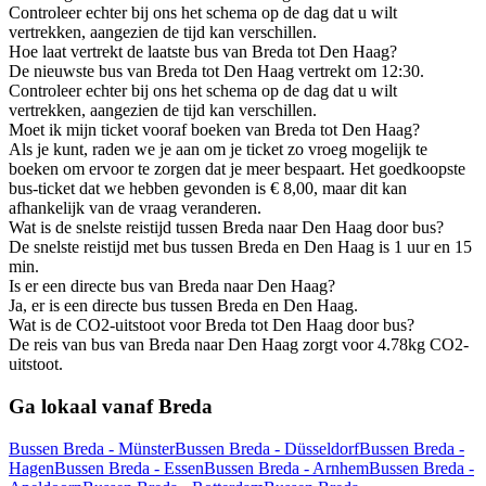
Controleer echter bij ons het schema op de dag dat u wilt
vertrekken, aangezien de tijd kan verschillen.
Hoe laat vertrekt de laatste bus van Breda tot Den Haag?
De nieuwste bus van Breda tot Den Haag vertrekt om 12:30.
Controleer echter bij ons het schema op de dag dat u wilt
vertrekken, aangezien de tijd kan verschillen.
Moet ik mijn ticket vooraf boeken van Breda tot Den Haag?
Als je kunt, raden we je aan om je ticket zo vroeg mogelijk te
boeken om ervoor te zorgen dat je meer bespaart. Het goedkoopste
bus-ticket dat we hebben gevonden is € 8,00, maar dit kan
afhankelijk van de vraag veranderen.
Wat is de snelste reistijd tussen Breda naar Den Haag door bus?
De snelste reistijd met bus tussen Breda en Den Haag is 1 uur en 15
min.
Is er een directe bus van Breda naar Den Haag?
Ja, er is een directe bus tussen Breda en Den Haag.
Wat is de CO2-uitstoot voor Breda tot Den Haag door bus?
De reis van bus van Breda naar Den Haag zorgt voor 4.78kg CO2-
uitstoot.
Ga lokaal vanaf Breda
Bussen Breda - Münster
Bussen Breda - Düsseldorf
Bussen Breda -
Hagen
Bussen Breda - Essen
Bussen Breda - Arnhem
Bussen Breda -