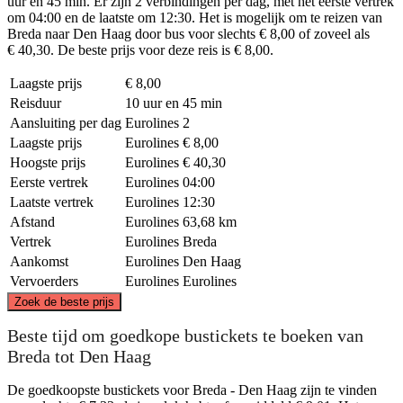
uur en 45 min. Er zijn 2 verbindingen per dag, met het eerste vertrek
om 04:00 en de laatste om 12:30. Het is mogelijk om te reizen van
Breda naar Den Haag door bus voor slechts € 8,00 of zoveel als
€ 40,30. De beste prijs voor deze reis is € 8,00.
Laagste prijs
€ 8,00
Reisduur
10 uur en 45 min
Aansluiting per dag
Eurolines
2
Laagste prijs
Eurolines
€ 8,00
Hoogste prijs
Eurolines
€ 40,30
Eerste vertrek
Eurolines
04:00
Laatste vertrek
Eurolines
12:30
Afstand
Eurolines
63,68 km
Vertrek
Eurolines
Breda
Aankomst
Eurolines
Den Haag
Vervoerders
Eurolines
Eurolines
©
CARTO
, ©
OpenStreetMap
contributors
Zoek de beste prijs
The Hague
Beste tijd om goedkope bustickets te boeken van
Breda tot Den Haag
De goedkoopste bustickets voor Breda - Den Haag zijn te vinden