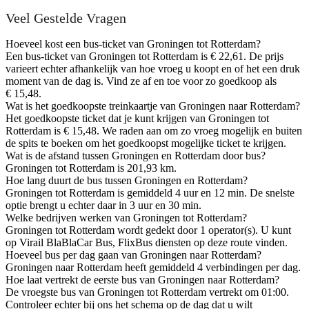
Veel Gestelde Vragen
Hoeveel kost een bus-ticket van Groningen tot Rotterdam?
Een bus-ticket van Groningen tot Rotterdam is € 22,61. De prijs
varieert echter afhankelijk van hoe vroeg u koopt en of het een druk
moment van de dag is. Vind ze af en toe voor zo goedkoop als
€ 15,48.
Wat is het goedkoopste treinkaartje van Groningen naar Rotterdam?
Het goedkoopste ticket dat je kunt krijgen van Groningen tot
Rotterdam is € 15,48. We raden aan om zo vroeg mogelijk en buiten
de spits te boeken om het goedkoopst mogelijke ticket te krijgen.
Wat is de afstand tussen Groningen en Rotterdam door bus?
Groningen tot Rotterdam is 201,93 km.
Hoe lang duurt de bus tussen Groningen en Rotterdam?
Groningen tot Rotterdam is gemiddeld 4 uur en 12 min. De snelste
optie brengt u echter daar in 3 uur en 30 min.
Welke bedrijven werken van Groningen tot Rotterdam?
Groningen tot Rotterdam wordt gedekt door 1 operator(s). U kunt
op Virail BlaBlaCar Bus, FlixBus diensten op deze route vinden.
Hoeveel bus per dag gaan van Groningen naar Rotterdam?
Groningen naar Rotterdam heeft gemiddeld 4 verbindingen per dag.
Hoe laat vertrekt de eerste bus van Groningen naar Rotterdam?
De vroegste bus van Groningen tot Rotterdam vertrekt om 01:00.
Controleer echter bij ons het schema op de dag dat u wilt