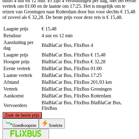
duurt 4 uur en 12 min. Er zijn 4 verbindingen per dag, met het eerste
vertrek om 01:00 en de laatste om 17:25. Het is mogelijk om te
reizen van Groningen naar Rotterdam door bus voor slechts € 15,48
of zoveel als € 32,28. De beste prijs voor deze reis is € 15,48.
Laagste prijs
€ 15,48
Reisduur
4 uur en 12 min
Aansluiting per
BlaBlaCar Bus, FlixBus
4
dag
Laagste prijs
BlaBlaCar Bus, FlixBus
€ 15,48
Hoogste prijs
BlaBlaCar Bus, FlixBus
€ 32,28
Eerste vertrek
BlaBlaCar Bus, FlixBus
01:00
Laatste vertrek
BlaBlaCar Bus, FlixBus
17:25
Afstand
BlaBlaCar Bus, FlixBus
201,93 km
Vertrek
BlaBlaCar Bus, FlixBus
Groningen
Aankomst
BlaBlaCar Bus, FlixBus
Rotterdam
BlaBlaCar Bus, FlixBus
BlaBlaCar Bus,
Vervoerders
FlixBus
©
CARTO
, ©
OpenStreetMap
contributors
Zoek de beste prijs
Groningen
Goedkoopste
Snelste