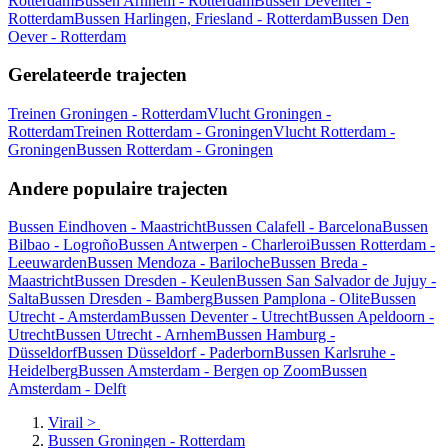
Rotterdam
Bussen Arnhem - Rotterdam
Bussen Deventer -
Rotterdam
Bussen Harlingen, Friesland - Rotterdam
Bussen Den
Oever - Rotterdam
Gerelateerde trajecten
Treinen Groningen - Rotterdam
Vlucht Groningen -
Rotterdam
Treinen Rotterdam - Groningen
Vlucht Rotterdam -
Groningen
Bussen Rotterdam - Groningen
Andere populaire trajecten
Bussen Eindhoven - Maastricht
Bussen Calafell - Barcelona
Bussen
Bilbao - Logroño
Bussen Antwerpen - Charleroi
Bussen Rotterdam -
Leeuwarden
Bussen Mendoza - Bariloche
Bussen Breda -
Maastricht
Bussen Dresden - Keulen
Bussen San Salvador de Jujuy -
Salta
Bussen Dresden - Bamberg
Bussen Pamplona - Olite
Bussen
Utrecht - Amsterdam
Bussen Deventer - Utrecht
Bussen Apeldoorn -
Utrecht
Bussen Utrecht - Arnhem
Bussen Hamburg -
Düsseldorf
Bussen Düsseldorf - Paderborn
Bussen Karlsruhe -
Heidelberg
Bussen Amsterdam - Bergen op Zoom
Bussen
Amsterdam - Delft
Virail
>
Bussen Groningen - Rotterdam