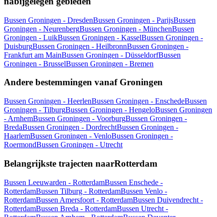
nabijgelegen gebieden
Bussen Groningen - Dresden
Bussen Groningen - Parijs
Bussen
Groningen - Neurenberg
Bussen Groningen - München
Bussen
Groningen - Luik
Bussen Groningen - Kassel
Bussen Groningen -
Duisburg
Bussen Groningen - Heilbronn
Bussen Groningen -
Frankfurt am Main
Bussen Groningen - Düsseldorf
Bussen
Groningen - Brussel
Bussen Groningen - Bremen
Andere bestemmingen vanaf Groningen
Bussen Groningen - Heerlen
Bussen Groningen - Enschede
Bussen
Groningen - Tilburg
Bussen Groningen - Hengelo
Bussen Groningen
- Arnhem
Bussen Groningen - Voorburg
Bussen Groningen -
Breda
Bussen Groningen - Dordrecht
Bussen Groningen -
Haarlem
Bussen Groningen - Venlo
Bussen Groningen -
Roermond
Bussen Groningen - Utrecht
Belangrijkste trajecten naarRotterdam
Bussen Leeuwarden - Rotterdam
Bussen Enschede -
Rotterdam
Bussen Tilburg - Rotterdam
Bussen Venlo -
Rotterdam
Bussen Amersfoort - Rotterdam
Bussen Duivendrecht -
Rotterdam
Bussen Breda - Rotterdam
Bussen Utrecht -