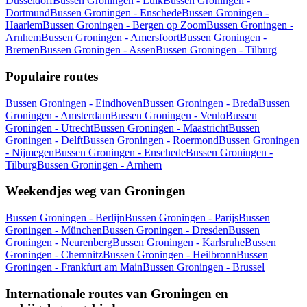
Düsseldorf
Bussen Groningen - Luik
Bussen Groningen -
Dortmund
Bussen Groningen - Enschede
Bussen Groningen -
Haarlem
Bussen Groningen - Bergen op Zoom
Bussen Groningen -
Arnhem
Bussen Groningen - Amersfoort
Bussen Groningen -
Bremen
Bussen Groningen - Assen
Bussen Groningen - Tilburg
Populaire routes
Bussen Groningen - Eindhoven
Bussen Groningen - Breda
Bussen
Groningen - Amsterdam
Bussen Groningen - Venlo
Bussen
Groningen - Utrecht
Bussen Groningen - Maastricht
Bussen
Groningen - Delft
Bussen Groningen - Roermond
Bussen Groningen
- Nijmegen
Bussen Groningen - Enschede
Bussen Groningen -
Tilburg
Bussen Groningen - Arnhem
Weekendjes weg van Groningen
Bussen Groningen - Berlijn
Bussen Groningen - Parijs
Bussen
Groningen - München
Bussen Groningen - Dresden
Bussen
Groningen - Neurenberg
Bussen Groningen - Karlsruhe
Bussen
Groningen - Chemnitz
Bussen Groningen - Heilbronn
Bussen
Groningen - Frankfurt am Main
Bussen Groningen - Brussel
Internationale routes van Groningen en