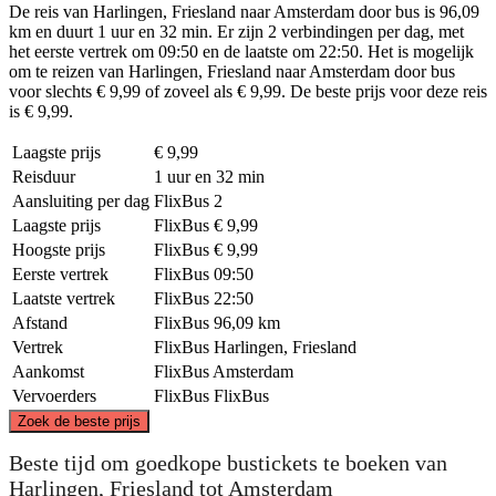
De reis van Harlingen, Friesland naar Amsterdam door bus is 96,09
km en duurt 1 uur en 32 min. Er zijn 2 verbindingen per dag, met
het eerste vertrek om 09:50 en de laatste om 22:50. Het is mogelijk
om te reizen van Harlingen, Friesland naar Amsterdam door bus
voor slechts € 9,99 of zoveel als € 9,99. De beste prijs voor deze reis
is € 9,99.
Laagste prijs
€ 9,99
Reisduur
1 uur en 32 min
Aansluiting per dag
FlixBus
2
Laagste prijs
FlixBus
€ 9,99
Hoogste prijs
FlixBus
€ 9,99
Eerste vertrek
FlixBus
09:50
Laatste vertrek
FlixBus
22:50
Afstand
FlixBus
96,09 km
Vertrek
FlixBus
Harlingen, Friesland
Aankomst
FlixBus
Amsterdam
Vervoerders
FlixBus
FlixBus
©
CARTO
, ©
OpenStreetMap
contributors
Zoek de beste prijs
Harlingen, Friesland
Beste tijd om goedkope bustickets te boeken van
Harlingen, Friesland tot Amsterdam