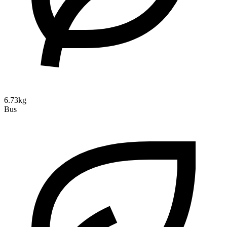
6.73kg
Bus