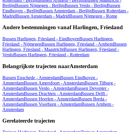
Rotterdam - Berlijn
Bussen Arnhem - Berlijn
Bussen Maastricht -
Berlijn
Bussen Nijmegen - Berlijn
Bussen Venlo - Berlijn
Bussen
Eindhoven - Berlijn
Bussen Amsterdam - Berlijn
Bussen Rotterdam -
Madrid
Bussen Amsterdam - Madrid
Bussen Nijmegen - Rome
Andere bestemmingen vanaf Harlingen, Friesland
Bussen Harlingen, Friesland - Eindhoven
Bussen Harlingen,
Friesland - Nijmegen
Bussen Harlingen, Friesland - Arnhem
Bussen
Harlingen, Friesland - Maastricht
Bussen Harlingen, Friesland -
Venlo
Bussen Harlingen, Friesland - Rotterdam
Belangrijkste trajecten naarAmsterdam
Bussen Enschede - Amsterdam
Bussen Eindhoven -
Amsterdam
Bussen Amersfoort - Amsterdam
Bussen Tilburg -
Amsterdam
Bussen Venlo - Amsterdam
Bussen Deventer -
Amsterdam
Bussen Drachten - Amsterdam
Bussen Delft -
Amsterdam
Bussen Heerlen - Amsterdam
Bussen Breda -
Amsterdam
Bussen Voorburg - Amsterdam
Bussen Arnhem -
Amsterdam
Gerelateerde trajecten