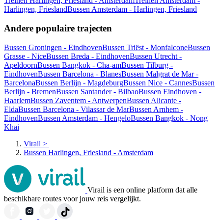
Treinen Harlingen, Friesland - Amsterdam
Treinen Amsterdam -
Harlingen, Friesland
Bussen Amsterdam - Harlingen, Friesland
Andere populaire trajecten
Bussen Groningen - Eindhoven
Bussen Triëst - Monfalcone
Bussen
Grasse - Nice
Bussen Breda - Eindhoven
Bussen Utrecht -
Apeldoorn
Bussen Bangkok - Cha-am
Bussen Tilburg -
Eindhoven
Bussen Barcelona - Blanes
Bussen Malgrat de Mar -
Barcelona
Bussen Berlijn - Magdeburg
Bussen Nice - Cannes
Bussen
Berlijn - Bremen
Bussen Santander - Bilbao
Bussen Eindhoven -
Haarlem
Bussen Zaventem - Antwerpen
Bussen Alicante -
Elda
Bussen Barcelona - Vilassar de Mar
Bussen Arnhem -
Eindhoven
Bussen Amsterdam - Hengelo
Bussen Bangkok - Nong
Khai
Virail
>
Bussen Harlingen, Friesland - Amsterdam
Virail is een online platform dat alle
beschikbare routes voor jouw reis vergelijkt.