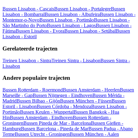
Bussen Lissabon - Cascais
Bussen Lissabon - Portalegre
Bussen
Lissabon - Bombarral
Bussen Lissabon - Albufeira
Bussen Lissabon -
Montemor-o-Novo
Bussen Lissabon - Portimão
Bussen Lissabon -
São Martinho do Porto
Bussen Lissabon - Lagos
Bussen Lissabon -
Fátima
Bussen Lissabon - Evora
Bussen Lissabon - Setúbal
Bussen
Lissabon - Estoril
Gerelateerde trajecten
Treinen Lissabon - Sintra
Treinen Sintra - Lissabon
Bussen Sintra -
Lissabon
Andere populaire trajecten
Bussen Rotterdam - Roermond
Bussen Amsterdam - Heerlen
Bussen
Marseille - Gap
Bussen Nijmegen - Eindhoven
Bussen Mérida -
Madrid
Bussen Bilbao - Gijón
Bussen München - Füssen
Bussen
Estoril - Lissabon
Bussen Córdoba - Mendoza
Bussen Lissabon -
Portimão
Bussen Keulen - Wuppertal
Bussen Bangkok - Hua
Hin
Bussen Amsterdam - Eindhoven
Bussen Rotterdam -
Groningen
Bussen Pineda de Mar - Barcelona
Bussen Gießen -
Hamburg
Bussen Barcelona - Pineda de Mar
Bussen Padua - Abano
Terme
Bussen Utrecht - Groningen
Bussen München - Aalen