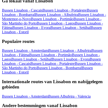
Ga lokaal vanaf Lissabon
Bussen Lissabon - Cascais
Bussen Lissabon - Portalegre
Bussen
Lissabon - Bombarral
Bussen Lissabon - Albufeira
Bussen Lissabon -
Montemor-o-Novo
Bussen Lissabon - Portimão
Bussen Lissabon -
São Martinho do Porto
Bussen Lissabon - Lagos
Bussen Lissabon -
Fátima
Bussen Lissabon - Evora
Bussen Lissabon - Setúbal
Bussen
Lissabon - Estoril
Populaire routes
Bussen Lissabon - Amsterdam
Bussen Lissabon - Albufeira
Bussen
Lissabon - Fátima
Bussen Lissabon - Portimão
Bussen Lissabon -
Lagos
Bussen Lissabon - Setúbal
Bussen Lissabon - Evora
Bussen
Lissabon - Cascais
Bussen Lissabon - Portalegre
Bussen Lissabon -
São Martinho do Porto
Bussen Lissabon - Bombarral
Bussen
Lissabon - Estoril
Internationale routes van Lissabon en nabijgelegen
gebieden
Bussen Lissabon - Amsterdam
Bussen Albufeira - Valencia
Andere bestemmingen vanaf Lissabon