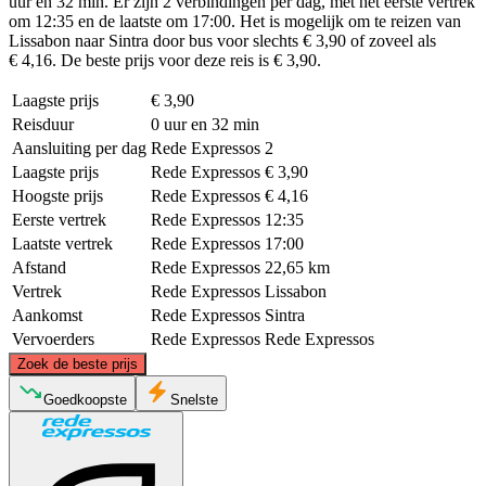
uur en 32 min. Er zijn 2 verbindingen per dag, met het eerste vertrek
om 12:35 en de laatste om 17:00. Het is mogelijk om te reizen van
Lissabon naar Sintra door bus voor slechts € 3,90 of zoveel als
€ 4,16. De beste prijs voor deze reis is € 3,90.
Laagste prijs
€ 3,90
Reisduur
0 uur en 32 min
Aansluiting per dag
Rede Expressos
2
Laagste prijs
Rede Expressos
€ 3,90
Hoogste prijs
Rede Expressos
€ 4,16
Eerste vertrek
Rede Expressos
12:35
Laatste vertrek
Rede Expressos
17:00
Afstand
Rede Expressos
22,65 km
Vertrek
Rede Expressos
Lissabon
Aankomst
Rede Expressos
Sintra
Vervoerders
Rede Expressos
Rede Expressos
©
CARTO
, ©
OpenStreetMap
contributors
Zoek de beste prijs
Goedkoopste
Snelste
Sintra Municipality