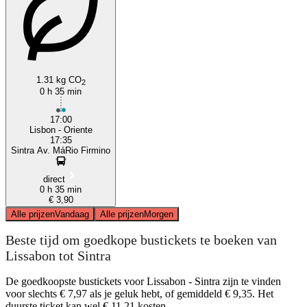
Lisbon
1.31 kg CO
2
0 h 35 min
17:00
Lisbon - Oriente
17:35
Sintra Av. MáRio Firmino
direct
0 h 35 min
€ 3,90
Alle prijzen
Vandaag
Alle prijzen
Morgen
Beste tijd om goedkope bustickets te boeken van
Lissabon tot Sintra
De goedkoopste bustickets voor Lissabon - Sintra zijn te vinden
voor slechts € 7,97 als je geluk hebt, of gemiddeld € 9,35. Het
duurste ticket kan wel € 11,21 kosten.