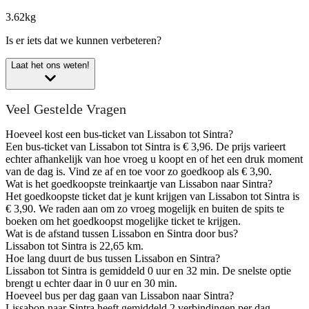
3.62kg
Is er iets dat we kunnen verbeteren?
Laat het ons weten!
Veel Gestelde Vragen
Hoeveel kost een bus-ticket van Lissabon tot Sintra?
Een bus-ticket van Lissabon tot Sintra is € 3,96. De prijs varieert
echter afhankelijk van hoe vroeg u koopt en of het een druk moment
van de dag is. Vind ze af en toe voor zo goedkoop als € 3,90.
Wat is het goedkoopste treinkaartje van Lissabon naar Sintra?
Het goedkoopste ticket dat je kunt krijgen van Lissabon tot Sintra is
€ 3,90. We raden aan om zo vroeg mogelijk en buiten de spits te
boeken om het goedkoopst mogelijke ticket te krijgen.
Wat is de afstand tussen Lissabon en Sintra door bus?
Lissabon tot Sintra is 22,65 km.
Hoe lang duurt de bus tussen Lissabon en Sintra?
Lissabon tot Sintra is gemiddeld 0 uur en 32 min. De snelste optie
brengt u echter daar in 0 uur en 30 min.
Hoeveel bus per dag gaan van Lissabon naar Sintra?
Lissabon naar Sintra heeft gemiddeld 2 verbindingen per dag.