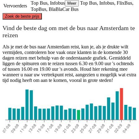
Top Bus, Infobus
Top Bus, Infobus, FlixBus,
Meer
Vervoerders
TopBus, BlaBlaCar Bus
©
CARTO
, ©
OpenStreetMap
contributors
Zoek de beste prijs
Vind de beste dag om met de bus naar Amsterdam te
reizen
Amsterdam
Als je met de bus naar Amsterdam reist, kun je, als je drukte wilt
vermijden, controleren hoe vaak onze klanten in de komende 30
dagen reizen met behulp van de onderstaande grafiek. Gemiddeld
liggen de spitsuren om te reizen tussen 6.30 en 9.00 uur 's ochtends
of tussen 16.00 en 19.00 uur 's avonds. Houd hier rekening mee
London
wanneer u naar uw vertrekpunt reist, aangezien u mogelijk wat extra
tijd nodig heeft om aan te komen, vooral in grote steden!