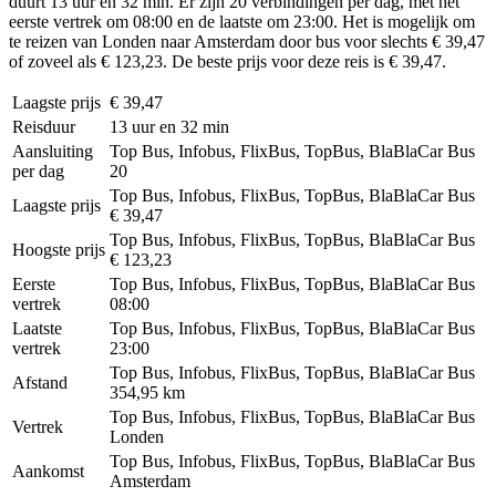
duurt 13 uur en 32 min. Er zijn 20 verbindingen per dag, met het
eerste vertrek om 08:00 en de laatste om 23:00. Het is mogelijk om
te reizen van Londen naar Amsterdam door bus voor slechts € 39,47
of zoveel als € 123,23. De beste prijs voor deze reis is € 39,47.
Laagste prijs
€ 39,47
Reisduur
13 uur en 32 min
Aansluiting
Top Bus, Infobus, FlixBus, TopBus, BlaBlaCar Bus
per dag
20
Top Bus, Infobus, FlixBus, TopBus, BlaBlaCar Bus
Laagste prijs
€ 39,47
Top Bus, Infobus, FlixBus, TopBus, BlaBlaCar Bus
Hoogste prijs
€ 123,23
Eerste
Top Bus, Infobus, FlixBus, TopBus, BlaBlaCar Bus
vertrek
08:00
Laatste
Top Bus, Infobus, FlixBus, TopBus, BlaBlaCar Bus
vertrek
23:00
Top Bus, Infobus, FlixBus, TopBus, BlaBlaCar Bus
Afstand
354,95 km
Top Bus, Infobus, FlixBus, TopBus, BlaBlaCar Bus
Vertrek
Londen
Top Bus, Infobus, FlixBus, TopBus, BlaBlaCar Bus
Aankomst
Amsterdam