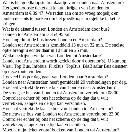
Wat is het goedkoopste treinkaartje van Londen naar Amsterdam?
Het goedkoopste ticket dat je kunt krijgen van Londen tot
Amsterdam is € 39,47. We raden aan om zo vroeg mogelijk en
buiten de spits te boeken om het goedkoopst mogelijke ticket te
krijgen.
Wat is de afstand tussen Londen en Amsterdam door bus?
Londen tot Amsterdam is 354,95 km.
Hoe lang duurt de bus tussen Londen en Amsterdam?
Londen tot Amsterdam is gemiddeld 13 uur en 32 min. De snelste
optie brengt u echter daar in 10 uur en 25 min.
Welke bedrijven werken van Londen tot Amsterdam?
Londen tot Amsterdam wordt gedekt door 4 operator(s). U kunt op
Virail Top Bus, Infobus, FlixBus, TopBus, BlaBlaCar Bus diensten
op deze route vinden.
Hoeveel bus per dag gaan van Londen naar Amsterdam?
Londen naar Amsterdam heeft gemiddeld 20 verbindingen per dag.
Hoe laat vertrekt de eerste bus van Londen naar Amsterdam?
De vroegste bus van Londen tot Amsterdam vertrekt om 08:00.
Controleer echter bij ons het schema op de dag dat u wilt
vertrekken, aangezien de tijd kan verschillen.
Hoe laat vertrekt de laatste bus van Londen tot Amsterdam?
De nieuwste bus van Londen tot Amsterdam vertrekt om 23:00.
Controleer echter bij ons het schema op de dag dat u wilt
vertrekken, aangezien de tijd kan verschillen.
Moet ik mijn ticket vooraf boeken van Londen tot Amsterdam?