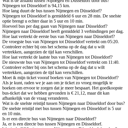
Wat is de afstand tussen Nijmegen en Düsseldorf door bus?
Nijmegen tot Düsseldorf is 94,15 km.
Hoe lang duurt de bus tussen Nijmegen en Düsseldorf?
Nijmegen tot Düsseldorf is gemiddeld 6 uur en 28 min. De snelste
optie brengt u echter daar in 5 uur en 10 min.
Hoeveel bus per dag gaan van Nijmegen naar Düsseldorf?
Nijmegen naar Düsseldorf heeft gemiddeld 3 verbindingen per dag.
Hoe laat vertrekt de eerste bus van Nijmegen naar Düsseldorf?
De vroegste bus van Nijmegen tot Düsseldorf vertrekt om 05:20.
Controleer echter bij ons het schema op de dag dat u wilt
vertrekken, aangezien de tijd kan verschillen.
Hoe laat vertrekt de laatste bus van Nijmegen tot Düsseldorf?
De nieuwste bus van Nijmegen tot Düsseldorf vertrekt om 11:40.
Controleer echter bij ons het schema op de dag dat u wilt
vertrekken, aangezien de tijd kan verschillen.
Moet ik mijn ticket vooraf boeken van Nijmegen tot Düsseldorf?
Als je kunt, raden we je aan om je ticket zo vroeg mogelijk te
boeken om ervoor te zorgen dat je meer bespaart. Het goedkoopste
bus-ticket dat we hebben gevonden is € 21,12, maar dit kan
afhankelijk van de vraag veranderen.
Wat is de snelste reistijd tussen Nijmegen naar Düsseldorf door bus?
De snelste reistijd met bus tussen Nijmegen en Düsseldorf is 5 uur
en 10 min.
Is er een directe bus van Nijmegen naar Düsseldorf?
Ja, er is een directe bus tussen Nijmegen en Düsseldorf.