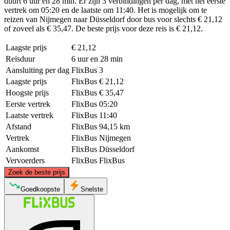
duurt 6 uur en 28 min. Er zijn 3 verbindingen per dag, met het eerste
vertrek om 05:20 en de laatste om 11:40. Het is mogelijk om te
reizen van Nijmegen naar Düsseldorf door bus voor slechts € 21,12
of zoveel als € 35,47. De beste prijs voor deze reis is € 21,12.
Laagste prijs
€ 21,12
Reisduur
6 uur en 28 min
Aansluiting per dag
FlixBus
3
Laagste prijs
FlixBus
€ 21,12
Hoogste prijs
FlixBus
€ 35,47
Eerste vertrek
FlixBus
05:20
Laatste vertrek
FlixBus
11:40
Afstand
FlixBus
94,15 km
Vertrek
FlixBus
Nijmegen
Aankomst
FlixBus
Düsseldorf
Vervoerders
FlixBus
FlixBus
©
CARTO
, ©
OpenStreetMap
contributors
Zoek de beste prijs
Nijmegen
Goedkoopste
Snelste