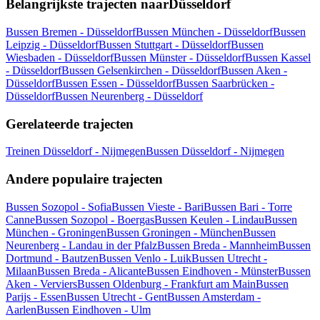
Belangrijkste trajecten naarDüsseldorf
Bussen Bremen - Düsseldorf
Bussen München - Düsseldorf
Bussen
Leipzig - Düsseldorf
Bussen Stuttgart - Düsseldorf
Bussen
Wiesbaden - Düsseldorf
Bussen Münster - Düsseldorf
Bussen Kassel
- Düsseldorf
Bussen Gelsenkirchen - Düsseldorf
Bussen Aken -
Düsseldorf
Bussen Essen - Düsseldorf
Bussen Saarbrücken -
Düsseldorf
Bussen Neurenberg - Düsseldorf
Gerelateerde trajecten
Treinen Düsseldorf - Nijmegen
Bussen Düsseldorf - Nijmegen
Andere populaire trajecten
Bussen Sozopol - Sofia
Bussen Vieste - Bari
Bussen Bari - Torre
Canne
Bussen Sozopol - Boergas
Bussen Keulen - Lindau
Bussen
München - Groningen
Bussen Groningen - München
Bussen
Neurenberg - Landau in der Pfalz
Bussen Breda - Mannheim
Bussen
Dortmund - Bautzen
Bussen Venlo - Luik
Bussen Utrecht -
Milaan
Bussen Breda - Alicante
Bussen Eindhoven - Münster
Bussen
Aken - Verviers
Bussen Oldenburg - Frankfurt am Main
Bussen
Parijs - Essen
Bussen Utrecht - Gent
Bussen Amsterdam -
Aarlen
Bussen Eindhoven - Ulm