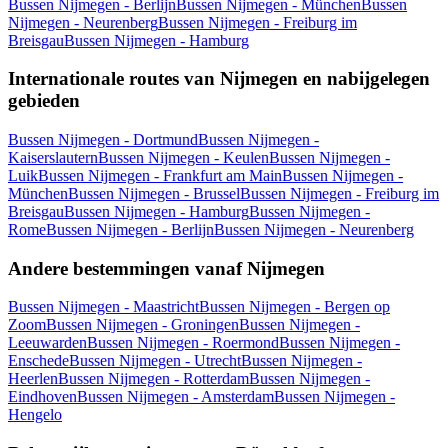
Bussen Nijmegen - Berlijn
Bussen Nijmegen - München
Bussen
Nijmegen - Neurenberg
Bussen Nijmegen - Freiburg im
Breisgau
Bussen Nijmegen - Hamburg
Internationale routes van Nijmegen en nabijgelegen
gebieden
Bussen Nijmegen - Dortmund
Bussen Nijmegen -
Kaiserslautern
Bussen Nijmegen - Keulen
Bussen Nijmegen -
Luik
Bussen Nijmegen - Frankfurt am Main
Bussen Nijmegen -
München
Bussen Nijmegen - Brussel
Bussen Nijmegen - Freiburg im
Breisgau
Bussen Nijmegen - Hamburg
Bussen Nijmegen -
Rome
Bussen Nijmegen - Berlijn
Bussen Nijmegen - Neurenberg
Andere bestemmingen vanaf Nijmegen
Bussen Nijmegen - Maastricht
Bussen Nijmegen - Bergen op
Zoom
Bussen Nijmegen - Groningen
Bussen Nijmegen -
Leeuwarden
Bussen Nijmegen - Roermond
Bussen Nijmegen -
Enschede
Bussen Nijmegen - Utrecht
Bussen Nijmegen -
Heerlen
Bussen Nijmegen - Rotterdam
Bussen Nijmegen -
Eindhoven
Bussen Nijmegen - Amsterdam
Bussen Nijmegen -
Hengelo