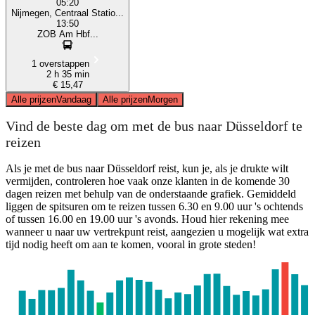
05:20
Nijmegen, Centraal Statio...
13:50
ZOB Am Hbf...
1 overstappen
2 h 35 min
€ 15,47
Alle prijzen
Vandaag
Alle prijzen
Morgen
Vind de beste dag om met de bus naar Düsseldorf te
reizen
Als je met de bus naar Düsseldorf reist, kun je, als je drukte wilt
vermijden, controleren hoe vaak onze klanten in de komende 30
dagen reizen met behulp van de onderstaande grafiek. Gemiddeld
liggen de spitsuren om te reizen tussen 6.30 en 9.00 uur 's ochtends
of tussen 16.00 en 19.00 uur 's avonds. Houd hier rekening mee
wanneer u naar uw vertrekpunt reist, aangezien u mogelijk wat extra
tijd nodig heeft om aan te komen, vooral in grote steden!