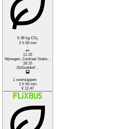
Düsseldorf
6.38 kg CO
2
2 h 50 min
11:25
Nijmegen, Centraal Statio...
18:15
DüSseldorf...
1 overstappen
2 h 50 min
€ 12,47