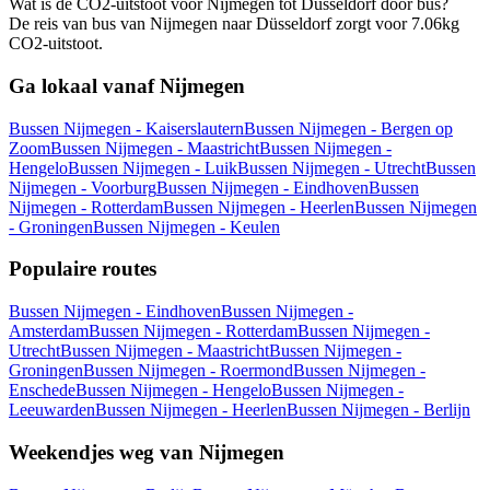
Wat is de CO2-uitstoot voor Nijmegen tot Düsseldorf door bus?
De reis van bus van Nijmegen naar Düsseldorf zorgt voor 7.06kg
CO2-uitstoot.
Ga lokaal vanaf Nijmegen
Bussen Nijmegen - Kaiserslautern
Bussen Nijmegen - Bergen op
Zoom
Bussen Nijmegen - Maastricht
Bussen Nijmegen -
Hengelo
Bussen Nijmegen - Luik
Bussen Nijmegen - Utrecht
Bussen
Nijmegen - Voorburg
Bussen Nijmegen - Eindhoven
Bussen
Nijmegen - Rotterdam
Bussen Nijmegen - Heerlen
Bussen Nijmegen
- Groningen
Bussen Nijmegen - Keulen
Populaire routes
Bussen Nijmegen - Eindhoven
Bussen Nijmegen -
Amsterdam
Bussen Nijmegen - Rotterdam
Bussen Nijmegen -
Utrecht
Bussen Nijmegen - Maastricht
Bussen Nijmegen -
Groningen
Bussen Nijmegen - Roermond
Bussen Nijmegen -
Enschede
Bussen Nijmegen - Hengelo
Bussen Nijmegen -
Leeuwarden
Bussen Nijmegen - Heerlen
Bussen Nijmegen - Berlijn
Weekendjes weg van Nijmegen