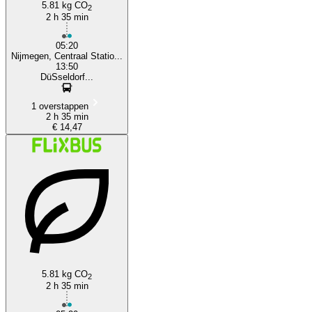
5.81 kg CO
2
2 h 35 min
05:20
Nijmegen, Centraal Statio...
13:50
DüSseldorf...
1 overstappen
2 h 35 min
€ 14,47
5.81 kg CO
2
2 h 35 min