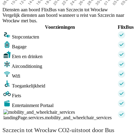
Diensten aan boord FlixBus van Szczecin tot Wrocław
Vergelijk diensten aan boord wanneer u reist van Szczecin naar
Wrocław met bus.
Voorzieningen
FlixBus
Stopcontacten
Bagage
Eten en drinken
Airconditioning
Wifi
Toegankelijkheid
Fiets
Entertainment Portaal
landingPage.services.mobility_and_wheelchair_services
Szczecin tot Wrocław CO2-uitstoot door Bus