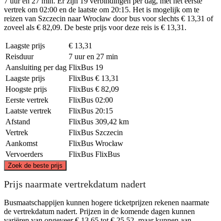
7 uur en 27 min. Er zijn 19 verbindingen per dag, met het eerste
vertrek om 02:00 en de laatste om 20:15. Het is mogelijk om te
reizen van Szczecin naar Wrocław door bus voor slechts € 13,31 of
zoveel als € 82,09. De beste prijs voor deze reis is € 13,31.
Laagste prijs
€ 13,31
Reisduur
7 uur en 27 min
Aansluiting per dag
FlixBus
19
Laagste prijs
FlixBus
€ 13,31
Hoogste prijs
FlixBus
€ 82,09
Eerste vertrek
FlixBus
02:00
Laatste vertrek
FlixBus
20:15
Afstand
FlixBus
309,42 km
Vertrek
FlixBus
Szczecin
Aankomst
FlixBus
Wrocław
Vervoerders
FlixBus
FlixBus
©
CARTO
, ©
OpenStreetMap
contributors
Zoek de beste prijs
Szczecin
Prijs naarmate vertrekdatum nadert
Busmaatschappijen kunnen hogere ticketprijzen rekenen naarmate
de vertrekdatum nadert. Prijzen in de komende dagen kunnen
variëren van ongeveer € 13,65 tot € 25,52, maar kunnen aan