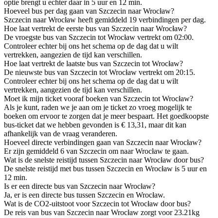
optie brengt u echter daar in 5 uur en 12 min.
Hoeveel bus per dag gaan van Szczecin naar Wrocław?
Szczecin naar Wrocław heeft gemiddeld 19 verbindingen per dag.
Hoe laat vertrekt de eerste bus van Szczecin naar Wrocław?
De vroegste bus van Szczecin tot Wrocław vertrekt om 02:00.
Controleer echter bij ons het schema op de dag dat u wilt
vertrekken, aangezien de tijd kan verschillen.
Hoe laat vertrekt de laatste bus van Szczecin tot Wrocław?
De nieuwste bus van Szczecin tot Wrocław vertrekt om 20:15.
Controleer echter bij ons het schema op de dag dat u wilt
vertrekken, aangezien de tijd kan verschillen.
Moet ik mijn ticket vooraf boeken van Szczecin tot Wrocław?
Als je kunt, raden we je aan om je ticket zo vroeg mogelijk te
boeken om ervoor te zorgen dat je meer bespaart. Het goedkoopste
bus-ticket dat we hebben gevonden is € 13,31, maar dit kan
afhankelijk van de vraag veranderen.
Hoeveel directe verbindingen gaan van Szczecin naar Wrocław?
Er zijn gemiddeld 6 van Szczecin om naar Wrocław te gaan.
Wat is de snelste reistijd tussen Szczecin naar Wrocław door bus?
De snelste reistijd met bus tussen Szczecin en Wrocław is 5 uur en
12 min.
Is er een directe bus van Szczecin naar Wrocław?
Ja, er is een directe bus tussen Szczecin en Wrocław.
Wat is de CO2-uitstoot voor Szczecin tot Wrocław door bus?
De reis van bus van Szczecin naar Wrocław zorgt voor 23.21kg