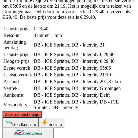
uur en 1 min. Er zijn 21 verbindingen per dag, met het eerste vertrek
om 05:06 en de laatste om 21:19. Het is mogelijk om te reizen van
Groningen naar Delft door trein voor slechts € 29,40 of zoveel als
€ 29,40. De beste prijs voor deze reis is € 29,40.
Laagste prijs
€ 29,40
Reisduur
3 uur en 1 min
Aansluiting
DB - ICE Sprinter, DB - Intercity
21
per dag
Laagste prijs
DB - ICE Sprinter, DB - Intercity
€ 29,40
Hoogste prijs
DB - ICE Sprinter, DB - Intercity
€ 29,40
Eerste vertrek
DB - ICE Sprinter, DB - Intercity
05:06
Laatste vertrek
DB - ICE Sprinter, DB - Intercity
21:19
Afstand
DB - ICE Sprinter, DB - Intercity
201,37 km
Vertrek
DB - ICE Sprinter, DB - Intercity
Groningen
Aankomst
DB - ICE Sprinter, DB - Intercity
Delft
DB - ICE Sprinter, DB - Intercity
DB - ICE
Vervoerders
Sprinter, DB - Intercity
©
CARTO
, ©
OpenStreetMap
contributors
Zoek de beste prijs
Groningen
Goedkoopste
Snelste