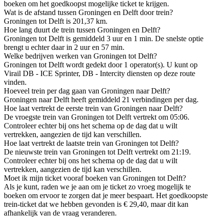
boeken om het goedkoopst mogelijke ticket te krijgen.
Wat is de afstand tussen Groningen en Delft door trein?
Groningen tot Delft is 201,37 km.
Hoe lang duurt de trein tussen Groningen en Delft?
Groningen tot Delft is gemiddeld 3 uur en 1 min. De snelste optie
brengt u echter daar in 2 uur en 57 min.
Welke bedrijven werken van Groningen tot Delft?
Groningen tot Delft wordt gedekt door 1 operator(s). U kunt op
Virail DB - ICE Sprinter, DB - Intercity diensten op deze route
vinden.
Hoeveel trein per dag gaan van Groningen naar Delft?
Groningen naar Delft heeft gemiddeld 21 verbindingen per dag.
Hoe laat vertrekt de eerste trein van Groningen naar Delft?
De vroegste trein van Groningen tot Delft vertrekt om 05:06.
Controleer echter bij ons het schema op de dag dat u wilt
vertrekken, aangezien de tijd kan verschillen.
Hoe laat vertrekt de laatste trein van Groningen tot Delft?
De nieuwste trein van Groningen tot Delft vertrekt om 21:19.
Controleer echter bij ons het schema op de dag dat u wilt
vertrekken, aangezien de tijd kan verschillen.
Moet ik mijn ticket vooraf boeken van Groningen tot Delft?
Als je kunt, raden we je aan om je ticket zo vroeg mogelijk te
boeken om ervoor te zorgen dat je meer bespaart. Het goedkoopste
trein-ticket dat we hebben gevonden is € 29,40, maar dit kan
afhankelijk van de vraag veranderen.