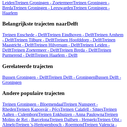
Leiden
Treinen Groningen - Zoetermeer
Treinen Groningen -
Breda
Treinen Groningen - Leeuwarden
Treinen Groningen -
Haarlem
Belangrijkste trajecten naarDelft
Treinen Enschede - Delft
Treinen Eindhoven - Delft
Treinen Arnhem
- Delft
Treinen Tilburg - Delft
Treinen Hoofddorp - Delft
Treinen
Maastricht - Delft
Treinen Hilversum - Delft
Treinen Leiden -
Delft
Treinen Zoetermeer - Delft
Treinen Breda - Delft
Treinen
Purmerend - Delft
Treinen Haarlem - Delft
Gerelateerde trajecten
Bussen Groningen - Delft
Treinen Delft - Groningen
Bussen Delft -
Groningen
Andere populaire trajecten
Treinen Groningen - Bloemendaal
Treinen Nunspeet -
Rheden
Treinen Kaposvár - Pécs
Treinen Calafell - Sitges
Treinen
Aalten - Culemborg
Treinen Enkhuizen - Anna Paulowna
Treinen
Molins de Rei - Barcelona
Treinen Dalfsen - Hengelo
Treinen Olst -
Almelo
Treinen 's-Hertogenbosch - Roermond
Treinen Valencia -