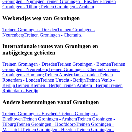
Groningen - Nijmegen
Treinen Groningen - Enschede
Treinen
Groningen - Tilburg
Treinen Groningen - Arnhem
Weekendjes weg van Groningen
Treinen Groningen - Dresden
Treinen Groningen -
Neurenberg
Treinen Groningen - Chemnitz
Internationale routes van Groningen en
nabijgelegen gebieden
Treinen Groningen - Dresden
Treinen Groningen - Bremen
Treinen
Groningen - Neurenberg
Treinen Groningen - Chemnitz
Treinen
Groningen - Hamburg
Treinen Amsterdam - Londen
Treinen
Rotterdam - Londen
Treinen Utrecht - Berlijn
Treinen Venlo -
Berlijn
Treinen Bremen - Berlijn
Treinen Arnhem - Berlijn
Treinen
Rotterdam - Berlijn
Andere bestemmingen vanaf Groningen
Treinen Groningen - Enschede
Treinen Groningen -
Eindhoven
Treinen Groningen - Arnhem
Treinen Groningen -
Tilburg
Treinen Groningen - Hoofddorp
Treinen Groningen -
Maastricht
Treinen Groningen - Heerlen
Treinen Groningen -