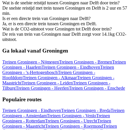
Wat is de snelste reistijd tussen Groningen naar Delft door trein?
De snelste reistijd met trein tussen Groningen en Delft is 2 uur en 57
min.
Is er een directe trein van Groningen naar Delft?
Ja, er is een directe trein tussen Groningen en Delft.
Wat is de CO2-uitstoot voor Groningen tot Delft door trein?
De reis van trein van Groningen naar Delft zorgt voor 14.1kg CO2-
uitstoot.
Ga lokaal vanaf Groningen
Treinen Groningen - Nijmegen
Treinen Groningen - Bremen
Treinen
Groningen - Haarlem
Treinen Groningen - Eindhoven
Treinen
Groningen - 's-Hertogenbosch
Treinen Groningen -
Hoofddorp
Treinen Groningen - Alkmaar
Treinen Groningen -
Maastricht
Treinen Groningen - Leiden
Treinen Groningen -
Tilburg
Treinen Groningen - Heerlen
Treinen Groningen - Enschede
Populaire routes
Treinen Groningen - Eindhoven
Treinen Groningen - Breda
Treinen
Groningen - Amsterdam
Treinen Groningen - Venlo
Treinen
Groningen - Rotterdam
Treinen Groningen - Utrecht
Treinen
Groningen - Maastricht
Treinen Groningen - Roermond
Treinen