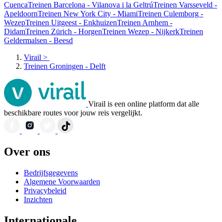
Cuenca
Treinen Barcelona - Vilanova i la Geltrú
Treinen Varsseveld -
Apeldoorn
Treinen New York City - Miami
Treinen Culemborg -
Wezep
Treinen Uitgeest - Enkhuizen
Treinen Arnhem -
Didam
Treinen Zürich - Horgen
Treinen Wezep - Nijkerk
Treinen
Geldermalsen - Beesd
Virail
>
Treinen Groningen - Delft
Virail is een online platform dat alle
beschikbare routes voor jouw reis vergelijkt.
Over ons
Bedrijfsgegevens
Algemene Voorwaarden
Privacybeleid
Inzichten
Internationale