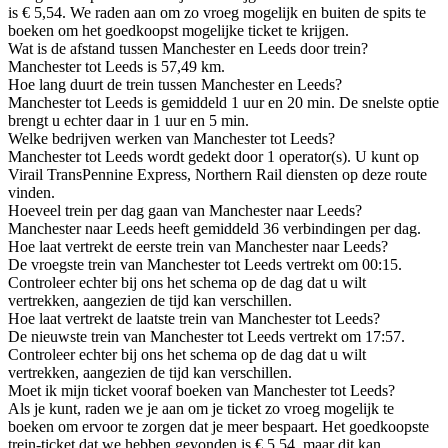
is € 5,54. We raden aan om zo vroeg mogelijk en buiten de spits te
boeken om het goedkoopst mogelijke ticket te krijgen.
Wat is de afstand tussen Manchester en Leeds door trein?
Manchester tot Leeds is 57,49 km.
Hoe lang duurt de trein tussen Manchester en Leeds?
Manchester tot Leeds is gemiddeld 1 uur en 20 min. De snelste optie
brengt u echter daar in 1 uur en 5 min.
Welke bedrijven werken van Manchester tot Leeds?
Manchester tot Leeds wordt gedekt door 1 operator(s). U kunt op
Virail TransPennine Express, Northern Rail diensten op deze route
vinden.
Hoeveel trein per dag gaan van Manchester naar Leeds?
Manchester naar Leeds heeft gemiddeld 36 verbindingen per dag.
Hoe laat vertrekt de eerste trein van Manchester naar Leeds?
De vroegste trein van Manchester tot Leeds vertrekt om 00:15.
Controleer echter bij ons het schema op de dag dat u wilt
vertrekken, aangezien de tijd kan verschillen.
Hoe laat vertrekt de laatste trein van Manchester tot Leeds?
De nieuwste trein van Manchester tot Leeds vertrekt om 17:57.
Controleer echter bij ons het schema op de dag dat u wilt
vertrekken, aangezien de tijd kan verschillen.
Moet ik mijn ticket vooraf boeken van Manchester tot Leeds?
Als je kunt, raden we je aan om je ticket zo vroeg mogelijk te
boeken om ervoor te zorgen dat je meer bespaart. Het goedkoopste
trein-ticket dat we hebben gevonden is € 5,54, maar dit kan