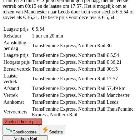
1 uur en 20 min. Er zijn 36 verbindingen per dag, met het eerste
vertrek om 00:15 en de laatste om 17:57. Het is mogelijk om te
reizen van Manchester naar Leeds door trein voor slechts € 5,54 of
zoveel als € 36,21. De beste prijs voor deze reis is € 5,54.
Laagste prijs
€ 5,54
Reisduur
1 uur en 20 min
Aansluiting
TransPennine Express, Northern Rail
36
per dag
Laagste prijs
TransPennine Express, Northern Rail
€ 5,54
Hoogste prijs
TransPennine Express, Northern Rail
€ 36,21
Eerste vertrek
TransPennine Express, Northern Rail
00:15
Laatste
TransPennine Express, Northern Rail
17:57
vertrek
Afstand
TransPennine Express, Northern Rail
57,49 km
Vertrek
TransPennine Express, Northern Rail
Manchester
Aankomst
TransPennine Express, Northern Rail
Leeds
TransPennine Express, Northern Rail
TransPennine
Vervoerders
Express, Northern Rail
©
CARTO
, ©
OpenStreetMap
contributors
Zoek de beste prijs
Leeds
Goedkoopste
Snelste
Northern Rail