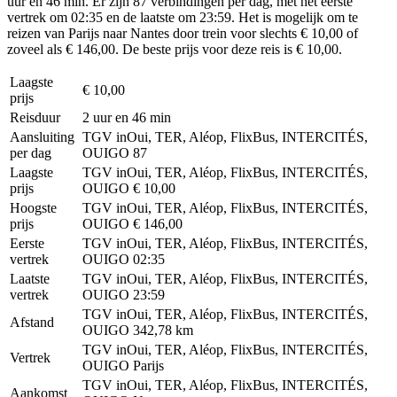
uur en 46 min. Er zijn 87 verbindingen per dag, met het eerste
vertrek om 02:35 en de laatste om 23:59. Het is mogelijk om te
reizen van Parijs naar Nantes door trein voor slechts € 10,00 of
zoveel als € 146,00. De beste prijs voor deze reis is € 10,00.
Laagste
€ 10,00
prijs
Reisduur
2 uur en 46 min
Aansluiting
TGV inOui, TER, Aléop, FlixBus, INTERCITÉS,
per dag
OUIGO
87
Laagste
TGV inOui, TER, Aléop, FlixBus, INTERCITÉS,
prijs
OUIGO
€ 10,00
Hoogste
TGV inOui, TER, Aléop, FlixBus, INTERCITÉS,
prijs
OUIGO
€ 146,00
Eerste
TGV inOui, TER, Aléop, FlixBus, INTERCITÉS,
vertrek
OUIGO
02:35
Laatste
TGV inOui, TER, Aléop, FlixBus, INTERCITÉS,
vertrek
OUIGO
23:59
TGV inOui, TER, Aléop, FlixBus, INTERCITÉS,
Afstand
OUIGO
342,78 km
TGV inOui, TER, Aléop, FlixBus, INTERCITÉS,
Vertrek
OUIGO
Parijs
TGV inOui, TER, Aléop, FlixBus, INTERCITÉS,
Aankomst