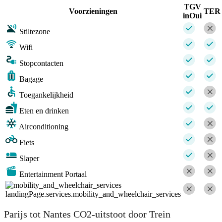
TGV
Voorzieningen
TER
inOui
Stiltezone
Wifi
Stopcontacten
Bagage
Toegankelijkheid
Eten en drinken
Airconditioning
Fiets
Slaper
Entertainment Portaal
landingPage.services.mobility_and_wheelchair_services
Parijs tot Nantes CO2-uitstoot door Trein