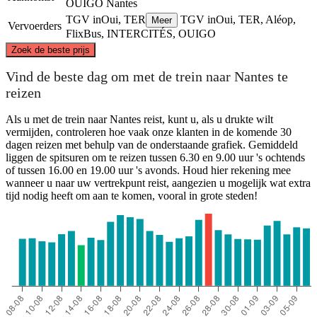
OUIGO
Nantes
TGV inOui, TER
TGV inOui, TER, Aléop,
Meer
Vervoerders
FlixBus, INTERCITÉS, OUIGO
©
CARTO
, ©
OpenStreetMap
contributors
Zoek de beste prijs
Paris
Vind de beste dag om met de trein naar Nantes te
reizen
Als u met de trein naar Nantes reist, kunt u, als u drukte wilt
vermijden, controleren hoe vaak onze klanten in de komende 30
dagen reizen met behulp van de onderstaande grafiek. Gemiddeld
liggen de spitsuren om te reizen tussen 6.30 en 9.00 uur 's ochtends
of tussen 16.00 en 19.00 uur 's avonds. Houd hier rekening mee
wanneer u naar uw vertrekpunt reist, aangezien u mogelijk wat extra
tijd nodig heeft om aan te komen, vooral in grote steden!
Nantes