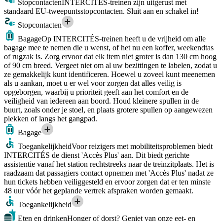
Stopcontacten
INTERCITÉS-treinen zijn uitgerust met
standaard EU-tweepuntsstopcontacten. Sluit aan en schakel in!
Stopcontacten
Bagage
Op INTERCITÉS-treinen heeft u de vrijheid om alle
bagage mee te nemen die u wenst, of het nu een koffer, weekendtas
of rugzak is. Zorg ervoor dat elk item niet groter is dan 130 cm hoog
of 90 cm breed. Vergeet niet om al uw bezittingen te labelen, zodat u
ze gemakkelijk kunt identificeren. Hoewel u zoveel kunt meenemen
als u aankan, moet u er wel voor zorgen dat alles veilig is
opgeborgen, waarbij u prioriteit geeft aan het comfort en de
veiligheid van iedereen aan boord. Houd kleinere spullen in de
buurt, zoals onder je stoel, en plaats grotere spullen op aangewezen
plekken of langs het gangpad.
Bagage
Toegankelijkheid
Voor reizigers met mobiliteitsproblemen biedt
INTERCITÉS de dienst 'Accès Plus' aan. Dit biedt gerichte
assistentie vanaf het station rechtstreeks naar de treinzitplaats. Het is
raadzaam dat passagiers contact opnemen met 'Accès Plus' nadat ze
hun tickets hebben veiliggesteld en ervoor zorgen dat er ten minste
48 uur vóór het geplande vertrek afspraken worden gemaakt.
Toegankelijkheid
Eten en drinken
Honger of dorst? Geniet van onze eet- en