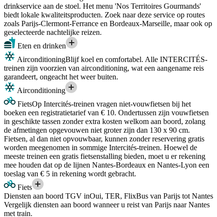
drinkservice aan de stoel. Het menu 'Nos Territoires Gourmands'
biedt lokale kwaliteitsproducten. Zoek naar deze service op routes
zoals Parijs-Clermont-Ferrance en Bordeaux-Marseille, maar ook op
geselecteerde nachtelijke reizen.
Eten en drinken
Airconditioning
Blijf koel en comfortabel. Alle INTERCITÉS-
treinen zijn voorzien van airconditioning, wat een aangename reis
garandeert, ongeacht het weer buiten.
Airconditioning
Fiets
Op Intercités-treinen vragen niet-vouwfietsen bij het
boeken een registratietarief van € 10. Ondertussen zijn vouwfietsen
in geschikte tassen zonder extra kosten welkom aan boord, zolang
de afmetingen opgevouwen niet groter zijn dan 130 x 90 cm.
Fietsen, al dan niet opvouwbaar, kunnen zonder reservering gratis
worden meegenomen in sommige Intercités-treinen. Hoewel de
meeste treinen een gratis fietsenstalling bieden, moet u er rekening
mee houden dat op de lijnen Nantes-Bordeaux en Nantes-Lyon een
toeslag van € 5 in rekening wordt gebracht.
Fiets
Diensten aan boord TGV inOui, TER, FlixBus van Parijs tot Nantes
Vergelijk diensten aan boord wanneer u reist van Parijs naar Nantes
met train.