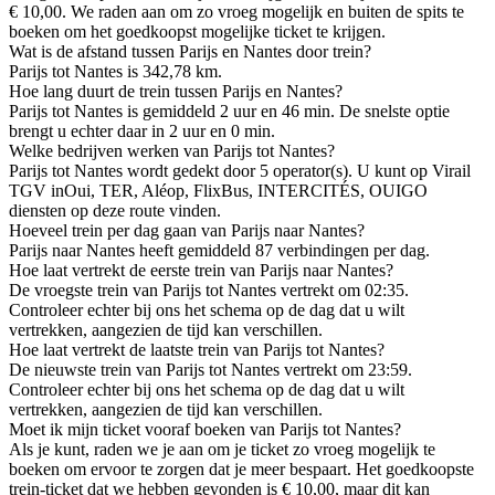
€ 10,00. We raden aan om zo vroeg mogelijk en buiten de spits te
boeken om het goedkoopst mogelijke ticket te krijgen.
Wat is de afstand tussen Parijs en Nantes door trein?
Parijs tot Nantes is 342,78 km.
Hoe lang duurt de trein tussen Parijs en Nantes?
Parijs tot Nantes is gemiddeld 2 uur en 46 min. De snelste optie
brengt u echter daar in 2 uur en 0 min.
Welke bedrijven werken van Parijs tot Nantes?
Parijs tot Nantes wordt gedekt door 5 operator(s). U kunt op Virail
TGV inOui, TER, Aléop, FlixBus, INTERCITÉS, OUIGO
diensten op deze route vinden.
Hoeveel trein per dag gaan van Parijs naar Nantes?
Parijs naar Nantes heeft gemiddeld 87 verbindingen per dag.
Hoe laat vertrekt de eerste trein van Parijs naar Nantes?
De vroegste trein van Parijs tot Nantes vertrekt om 02:35.
Controleer echter bij ons het schema op de dag dat u wilt
vertrekken, aangezien de tijd kan verschillen.
Hoe laat vertrekt de laatste trein van Parijs tot Nantes?
De nieuwste trein van Parijs tot Nantes vertrekt om 23:59.
Controleer echter bij ons het schema op de dag dat u wilt
vertrekken, aangezien de tijd kan verschillen.
Moet ik mijn ticket vooraf boeken van Parijs tot Nantes?
Als je kunt, raden we je aan om je ticket zo vroeg mogelijk te
boeken om ervoor te zorgen dat je meer bespaart. Het goedkoopste
trein-ticket dat we hebben gevonden is € 10,00, maar dit kan