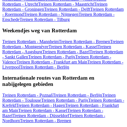
Rotterdam - Utrecht
Treinen Rotterdam - Maastricht
Treinen
Rotterdam - Groningen
Treinen Rotterdam - Delft
Treinen Rotterdam
- Roermond
Treinen Rotterdam - Nijmegen
Treinen Rotterdam -
Enschede
Treinen Rotterdam - Tilburg
Weekendjes weg van Rotterdam
Treinen Rotterdam - Mannheim
Treinen Rotterdam - Bremen
Treinen
Rotterdam - Montgenèvre
Treinen Rotterdam - Kassel
Treinen
Rotterdam - Augsburg
Treinen Rotterdam - Bazel
Treinen Rotterdam
- Sankt Gallen
Treinen Rotterdam - Parijs
Treinen Rotterdam -
Valence
Treinen Rotterdam - Frankfurt am Main
Treinen Rotterdam -
Liverpool
Treinen Rotterdam - Berlijn
Internationale routes van Rotterdam en
nabijgelegen gebieden
Treinen Rotterdam - Poznań
Treinen Rotterdam - Berlijn
Treinen
Rotterdam - Toulouse
Treinen Rotterdam - Parijs
Treinen Rotterdam -
Krefeld
Treinen Rotterdam - Hagen
Treinen Rotterdam - Frankfurt
am Main
Treinen Rotterdam - Kassel
Treinen Rotterdam -
Bazel
Treinen Rotterdam - Düsseldorf
Treinen Rotterdam -
Nordhorn
Treinen Rotterdam - Bremen