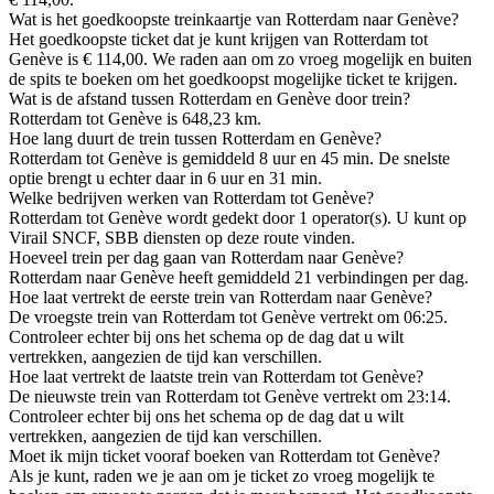
Wat is het goedkoopste treinkaartje van Rotterdam naar Genève?
Het goedkoopste ticket dat je kunt krijgen van Rotterdam tot
Genève is € 114,00. We raden aan om zo vroeg mogelijk en buiten
de spits te boeken om het goedkoopst mogelijke ticket te krijgen.
Wat is de afstand tussen Rotterdam en Genève door trein?
Rotterdam tot Genève is 648,23 km.
Hoe lang duurt de trein tussen Rotterdam en Genève?
Rotterdam tot Genève is gemiddeld 8 uur en 45 min. De snelste
optie brengt u echter daar in 6 uur en 31 min.
Welke bedrijven werken van Rotterdam tot Genève?
Rotterdam tot Genève wordt gedekt door 1 operator(s). U kunt op
Virail SNCF, SBB diensten op deze route vinden.
Hoeveel trein per dag gaan van Rotterdam naar Genève?
Rotterdam naar Genève heeft gemiddeld 21 verbindingen per dag.
Hoe laat vertrekt de eerste trein van Rotterdam naar Genève?
De vroegste trein van Rotterdam tot Genève vertrekt om 06:25.
Controleer echter bij ons het schema op de dag dat u wilt
vertrekken, aangezien de tijd kan verschillen.
Hoe laat vertrekt de laatste trein van Rotterdam tot Genève?
De nieuwste trein van Rotterdam tot Genève vertrekt om 23:14.
Controleer echter bij ons het schema op de dag dat u wilt
vertrekken, aangezien de tijd kan verschillen.
Moet ik mijn ticket vooraf boeken van Rotterdam tot Genève?
Als je kunt, raden we je aan om je ticket zo vroeg mogelijk te