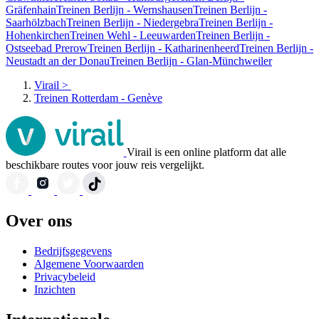
Gräfenhain
Treinen Berlijn - Wernshausen
Treinen Berlijn -
Saarhölzbach
Treinen Berlijn - Niedergebra
Treinen Berlijn -
Hohenkirchen
Treinen Wehl - Leeuwarden
Treinen Berlijn -
Ostseebad Prerow
Treinen Berlijn - Katharinenheerd
Treinen Berlijn -
Neustadt an der Donau
Treinen Berlijn - Glan-Münchweiler
Virail
>
Treinen Rotterdam - Genève
Virail is een online platform dat alle
beschikbare routes voor jouw reis vergelijkt.
Over ons
Bedrijfsgegevens
Algemene Voorwaarden
Privacybeleid
Inzichten