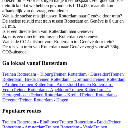
boeken om ervoor te zorgen dat je meer bespaart. Het goedkoopste
trein-ticket dat we hebben gevonden is € 114,00, maar dit kan
afhankelijk van de vraag veranderen.
Wat is de snelste reistijd tussen Rotterdam naar Genève door trein?
De snelste reistijd met trein tussen Rotterdam en Genève is 6 uur en
31 min.
Is er een directe trein van Rotterdam naar Genève?
Ja, er is een directe trein tussen Rotterdam en Genève.
Wat is de CO2-uitstoot voor Rotterdam tot Genève door trein?
De reis van trein van Rotterdam naar Genève zorgt voor 45.38kg
CO2-uitstoot.
Ga lokaal vanaf Rotterdam
Treinen Rotterdam - Tilburg
Treinen Rotterdam - Düsseldorf
Treinen
Rotterdam - Breda
Treinen Rotterdam - Dortmund
Treinen Rotterdam
- Arnhem
Treinen Rotterdam - Amersfoort
Treinen Rotterdam -
Venlo
Treinen Rotterdam - Apeldoorn
Treinen Rotterdam - 's-
Hertogenbosch
Treinen Rotterdam - Krefeld
Treinen Rotterdam -
Deventer
Treinen Rotterdam - Hagen
Populaire routes
Treinen Rotterdam - Eindhoven
Treinen Rotterdam - Breda
Treinen
Rotterdam - Amsterdam
Treinen Rotterdam - Venlo
Treinen