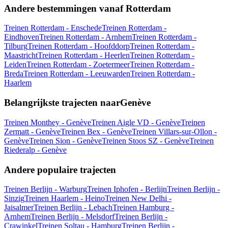
Andere bestemmingen vanaf Rotterdam
Treinen Rotterdam - Enschede
Treinen Rotterdam -
Eindhoven
Treinen Rotterdam - Arnhem
Treinen Rotterdam -
Tilburg
Treinen Rotterdam - Hoofddorp
Treinen Rotterdam -
Maastricht
Treinen Rotterdam - Heerlen
Treinen Rotterdam -
Leiden
Treinen Rotterdam - Zoetermeer
Treinen Rotterdam -
Breda
Treinen Rotterdam - Leeuwarden
Treinen Rotterdam -
Haarlem
Belangrijkste trajecten naarGenève
Treinen Monthey - Genève
Treinen Aigle VD - Genève
Treinen
Zermatt - Genève
Treinen Bex - Genève
Treinen Villars-sur-Ollon -
Genève
Treinen Sion - Genève
Treinen Stoos SZ - Genève
Treinen
Riederalp - Genève
Andere populaire trajecten
Treinen Berlijn - Warburg
Treinen Iphofen - Berlijn
Treinen Berlijn -
Sinzig
Treinen Haarlem - Heino
Treinen New Delhi -
Jaisalmer
Treinen Berlijn - Lebach
Treinen Hamburg -
Arnhem
Treinen Berlijn - Melsdorf
Treinen Berlijn -
Crawinkel
Treinen Soltau - Hamburg
Treinen Berlijn -