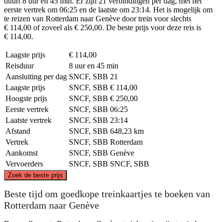
duurt 8 uur en 45 min. Er zijn 21 verbindingen per dag, met het
eerste vertrek om 06:25 en de laatste om 23:14. Het is mogelijk om
te reizen van Rotterdam naar Genève door trein voor slechts
€ 114,00 of zoveel als € 250,00. De beste prijs voor deze reis is
€ 114,00.
Laagste prijs
€ 114,00
Reisduur
8 uur en 45 min
Aansluiting per dag
SNCF, SBB
21
Laagste prijs
SNCF, SBB
€ 114,00
Hoogste prijs
SNCF, SBB
€ 250,00
Eerste vertrek
SNCF, SBB
06:25
Laatste vertrek
SNCF, SBB
23:14
Afstand
SNCF, SBB
648,23 km
Vertrek
SNCF, SBB
Rotterdam
Aankomst
SNCF, SBB
Genève
Vervoerders
SNCF, SBB
SNCF, SBB
©
CARTO
, ©
OpenStreetMap
contributors
Zoek de beste prijs
Rotterdam
Beste tijd om goedkope treinkaartjes te boeken van
Rotterdam naar Genève