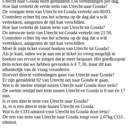
Utrecht naar Gouda heeft gemiddeld 134 verbindingen per dag.
Hoe laat vertrekt de eerste trein van Utrecht naar Gouda?
De vroegste trein van Utrecht tot Gouda vertrekt om 00:03.
Controleer echter bij ons het schema op de dag dat u wilt
vertrekken, aangezien de tijd kan verschillen.
Hoe laat vertrekt de laatste trein van Utrecht tot Gouda?
De nieuwste trein van Utrecht tot Gouda vertrekt om 21:56.
Controleer echter bij ons het schema op de dag dat u wilt
vertrekken, aangezien de tijd kan verschillen.
Moet ik mijn ticket vooraf boeken van Utrecht tot Gouda?
Als je kunt, raden we je aan om je ticket zo vroeg mogelijk te
boeken om ervoor te zorgen dat je meer bespaart. Het goedkoopste
trein-ticket dat we hebben gevonden is € 7,30, maar dit kan
afhankelijk van de vraag veranderen.
Hoeveel directe verbindingen gaan van Utrecht naar Gouda?
Er zijn gemiddeld 92 van Utrecht om naar Gouda te gaan.
Wat is de snelste reistijd tussen Utrecht naar Gouda door trein?
De snelste reistijd met trein tussen Utrecht en Gouda is 0 uur en 17
min.
Is er een directe trein van Utrecht naar Gouda?
Ja, er is een directe trein tussen Utrecht en Gouda.
Wat is de CO2-uitstoot voor Utrecht tot Gouda door trein?
De reis van trein van Utrecht naar Gouda zorgt voor 2.07kg CO2-
uitstoot.