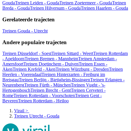
Gouda
Treinen Leiden - Gouda
Treinen Zoetermeer - Gouda
Treinen
Breda - Gouda
Treinen Hilversum - Gouda
Treinen Haarlem - Gouda
Gerelateerde trajecten
Treinen Gouda - Utrecht
Andere populaire trajecten
Treinen Düsseldorf - Soest
Treinen Sittard - Weert
Treinen Rotterdam
- Apeldoorn
Treinen Bremen - Mannheim
Treinen Amsterdam -
Amersfoort
Treinen Doetinchem - Duiven
Treinen Essen -
Aken
Treinen Krefeld - Aken
Treinen Würzburg - Dresden
Treinen
Heerlen - Voerendaal
Treinen Hinterzarten - Freiburg im
Breisgau
Treinen Berlijn - Bietigheim-Bissingen
Treinen Erlangen -
Neurenberg
Treinen Fürth - München
Treinen Vught - 's-
Hertogenbosch
Treinen Brecht - Gent
Treinen Cerveteri -
Rome
Treinen Rotterdam - Voorschoten
Treinen Gent -
Beveren
Treinen Rotterdam - Heiloo
Virail
>
Treinen Utrecht - Gouda