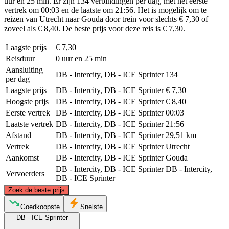
uur en 25 min. Er zijn 134 verbindingen per dag, met het eerste
vertrek om 00:03 en de laatste om 21:56. Het is mogelijk om te
reizen van Utrecht naar Gouda door trein voor slechts € 7,30 of
zoveel als € 8,40. De beste prijs voor deze reis is € 7,30.
Laagste prijs
€ 7,30
Reisduur
0 uur en 25 min
Aansluiting
DB - Intercity, DB - ICE Sprinter
134
per dag
Laagste prijs
DB - Intercity, DB - ICE Sprinter
€ 7,30
Hoogste prijs
DB - Intercity, DB - ICE Sprinter
€ 8,40
Eerste vertrek
DB - Intercity, DB - ICE Sprinter
00:03
Laatste vertrek
DB - Intercity, DB - ICE Sprinter
21:56
Afstand
DB - Intercity, DB - ICE Sprinter
29,51 km
Vertrek
DB - Intercity, DB - ICE Sprinter
Utrecht
Aankomst
DB - Intercity, DB - ICE Sprinter
Gouda
DB - Intercity, DB - ICE Sprinter
DB - Intercity,
Vervoerders
DB - ICE Sprinter
©
CARTO
, ©
OpenStreetMap
contributors
Zoek de beste prijs
Goedkoopste
Snelste
DB - ICE Sprinter