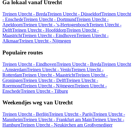
Ga lokaal vanaf Utrecht
Treinen Utrecht - Breda
Treinen Utrecht - Düsseldorf
Treinen Utrecht
- Enschede
Treinen Utrecht - Dortmund
Treinen Utrecht -
Apeldoorn
Treinen Utrecht - 's-Hertogenbosch
Treinen Utrecht -
Delft
Treinen Utrecht - Hoofddorp
Treinen Utrecht -
Maastricht
Treinen Utrecht - Eindhoven
Treinen Utrecht -
Alkmaar
Treinen Utrecht - Nijmegen
Populaire routes
Treinen Utrecht - Eindhoven
Treinen Utrecht - Breda
Treinen Utrecht
- Amsterdam
Treinen Utrecht - Venlo
Treinen Utrecht -
Rotterdam
Treinen Utrecht - Maastricht
Treinen Utrecht -
Groningen
Treinen Utrecht - Delft
Treinen Utrecht -
Roermond
Treinen Utrecht - Nijmegen
Treinen Utrecht -
Enschede
Treinen Utrecht - Tilburg
Weekendjes weg van Utrecht
Treinen Utrecht - Berlijn
Treinen Utrecht - Parijs
Treinen Utrecht -
Mannheim
Treinen Utrecht - Frankfurt am Main
Treinen Utrecht -
Hamburg
Treinen Utrecht - Neukirchen am Großvenediger