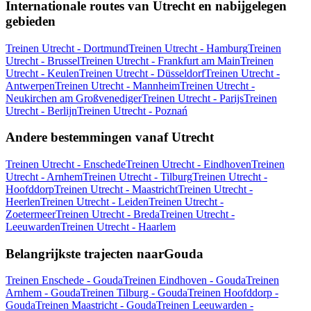
Internationale routes van Utrecht en nabijgelegen
gebieden
Treinen Utrecht - Dortmund
Treinen Utrecht - Hamburg
Treinen
Utrecht - Brussel
Treinen Utrecht - Frankfurt am Main
Treinen
Utrecht - Keulen
Treinen Utrecht - Düsseldorf
Treinen Utrecht -
Antwerpen
Treinen Utrecht - Mannheim
Treinen Utrecht -
Neukirchen am Großvenediger
Treinen Utrecht - Parijs
Treinen
Utrecht - Berlijn
Treinen Utrecht - Poznań
Andere bestemmingen vanaf Utrecht
Treinen Utrecht - Enschede
Treinen Utrecht - Eindhoven
Treinen
Utrecht - Arnhem
Treinen Utrecht - Tilburg
Treinen Utrecht -
Hoofddorp
Treinen Utrecht - Maastricht
Treinen Utrecht -
Heerlen
Treinen Utrecht - Leiden
Treinen Utrecht -
Zoetermeer
Treinen Utrecht - Breda
Treinen Utrecht -
Leeuwarden
Treinen Utrecht - Haarlem
Belangrijkste trajecten naarGouda
Treinen Enschede - Gouda
Treinen Eindhoven - Gouda
Treinen
Arnhem - Gouda
Treinen Tilburg - Gouda
Treinen Hoofddorp -
Gouda
Treinen Maastricht - Gouda
Treinen Leeuwarden -