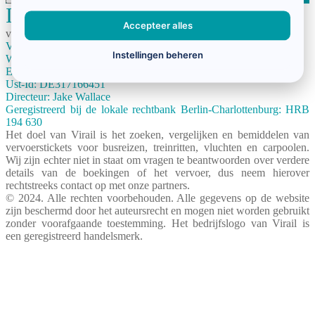
Imprint
Accepteer alles
virail.nl wordt beheerd door het in Duitsland gevestigde bedrijf:
Virail GmbH
Instellingen beheren
Winsstraße 15, 10405 Berlin, Germany
E-Mail:
info@virail.com
Ust-Id: DE317166451
Directeur: Jake Wallace
Geregistreerd bij de lokale rechtbank Berlin-Charlottenburg: HRB
194 630
Het doel van Virail is het zoeken, vergelijken en bemiddelen van
vervoerstickets voor busreizen, treinritten, vluchten en carpoolen.
Wij zijn echter niet in staat om vragen te beantwoorden over verdere
details van de boekingen of het vervoer, dus neem hierover
rechtstreeks contact op met onze partners.
© 2024. Alle rechten voorbehouden. Alle gegevens op de website
zijn beschermd door het auteursrecht en mogen niet worden gebruikt
zonder voorafgaande toestemming. Het bedrijfslogo van Virail is
een geregistreerd handelsmerk.