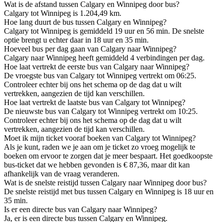
Wat is de afstand tussen Calgary en Winnipeg door bus?
Calgary tot Winnipeg is 1.204,49 km.
Hoe lang duurt de bus tussen Calgary en Winnipeg?
Calgary tot Winnipeg is gemiddeld 19 uur en 56 min. De snelste
optie brengt u echter daar in 18 uur en 35 min.
Hoeveel bus per dag gaan van Calgary naar Winnipeg?
Calgary naar Winnipeg heeft gemiddeld 4 verbindingen per dag.
Hoe laat vertrekt de eerste bus van Calgary naar Winnipeg?
De vroegste bus van Calgary tot Winnipeg vertrekt om 06:25.
Controleer echter bij ons het schema op de dag dat u wilt
vertrekken, aangezien de tijd kan verschillen.
Hoe laat vertrekt de laatste bus van Calgary tot Winnipeg?
De nieuwste bus van Calgary tot Winnipeg vertrekt om 10:25.
Controleer echter bij ons het schema op de dag dat u wilt
vertrekken, aangezien de tijd kan verschillen.
Moet ik mijn ticket vooraf boeken van Calgary tot Winnipeg?
Als je kunt, raden we je aan om je ticket zo vroeg mogelijk te
boeken om ervoor te zorgen dat je meer bespaart. Het goedkoopste
bus-ticket dat we hebben gevonden is € 87,36, maar dit kan
afhankelijk van de vraag veranderen.
Wat is de snelste reistijd tussen Calgary naar Winnipeg door bus?
De snelste reistijd met bus tussen Calgary en Winnipeg is 18 uur en
35 min.
Is er een directe bus van Calgary naar Winnipeg?
Ja, er is een directe bus tussen Calgary en Winnipeg.