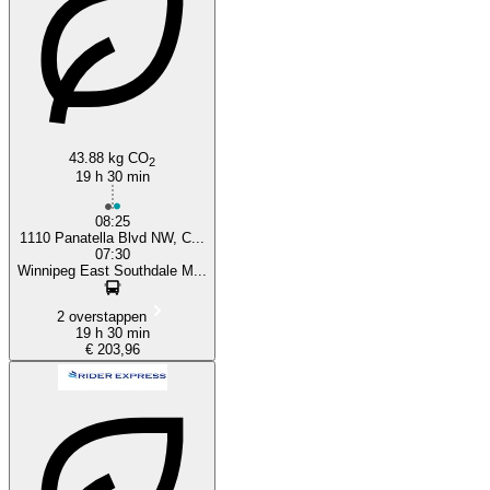
Winnipeg
43.88 kg CO
2
19 h 30 min
08:25
1110 Panatella Blvd NW, C...
07:30
Winnipeg East Southdale M...
2 overstappen
19 h 30 min
€ 203,96