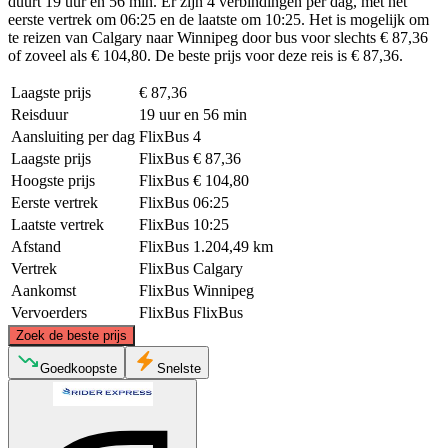
duurt 19 uur en 56 min. Er zijn 4 verbindingen per dag, met het
eerste vertrek om 06:25 en de laatste om 10:25. Het is mogelijk om
te reizen van Calgary naar Winnipeg door bus voor slechts € 87,36
of zoveel als € 104,80. De beste prijs voor deze reis is € 87,36.
Laagste prijs
€ 87,36
Reisduur
19 uur en 56 min
Aansluiting per dag
FlixBus
4
Laagste prijs
FlixBus
€ 87,36
Hoogste prijs
FlixBus
€ 104,80
Eerste vertrek
FlixBus
06:25
Laatste vertrek
FlixBus
10:25
Afstand
FlixBus
1.204,49 km
Vertrek
FlixBus
Calgary
Aankomst
FlixBus
Winnipeg
Vervoerders
FlixBus
FlixBus
©
CARTO
, ©
OpenStreetMap
contributors
Zoek de beste prijs
Goedkoopste
Snelste
Calgary