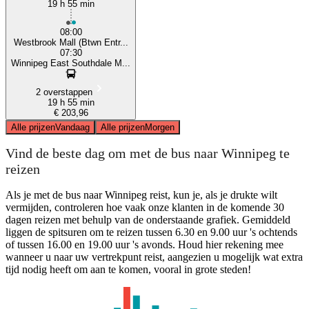
19 h 55 min
08:00
Westbrook Mall (Btwn Entr...
07:30
Winnipeg East Southdale M...
2 overstappen
19 h 55 min
€ 203,96
Alle prijzen
Vandaag
Alle prijzen
Morgen
Vind de beste dag om met de bus naar Winnipeg te
reizen
Als je met de bus naar Winnipeg reist, kun je, als je drukte wilt
vermijden, controleren hoe vaak onze klanten in de komende 30
dagen reizen met behulp van de onderstaande grafiek. Gemiddeld
liggen de spitsuren om te reizen tussen 6.30 en 9.00 uur 's ochtends
of tussen 16.00 en 19.00 uur 's avonds. Houd hier rekening mee
wanneer u naar uw vertrekpunt reist, aangezien u mogelijk wat extra
tijd nodig heeft om aan te komen, vooral in grote steden!