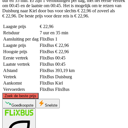
uur en 35 min. Er zijn 1 verbindingen per dag, met het eerste vertrek
om 00:45 en de laatste om 00:45. Het is mogelijk om te reizen van
Duisburg naar Kiel door bus voor slechts € 22,96 of zoveel als
€ 22,96. De beste prijs voor deze reis is € 22,96.
Laagste prijs
€ 22,96
Reisduur
7 uur en 35 min
Aansluiting per dag
FlixBus
1
Laagste prijs
FlixBus
€ 22,96
Hoogste prijs
FlixBus
€ 22,96
Eerste vertrek
FlixBus
00:45
Laatste vertrek
FlixBus
00:45
Afstand
FlixBus
393,19 km
Vertrek
FlixBus
Duisburg
Aankomst
FlixBus
Kiel
Vervoerders
FlixBus
FlixBus
©
CARTO
, ©
OpenStreetMap
contributors
Zoek de beste prijs
Kiel
Goedkoopste
Snelste