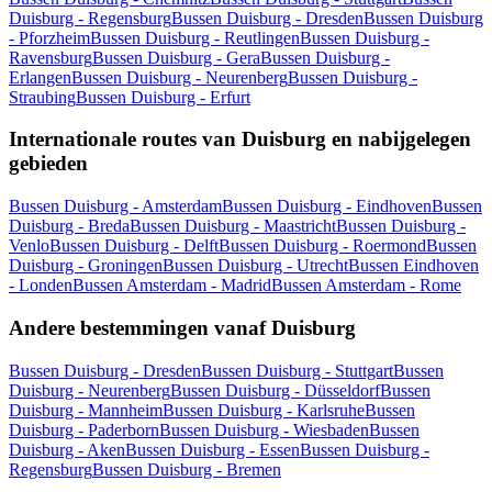
Duisburg - Regensburg
Bussen Duisburg - Dresden
Bussen Duisburg
- Pforzheim
Bussen Duisburg - Reutlingen
Bussen Duisburg -
Ravensburg
Bussen Duisburg - Gera
Bussen Duisburg -
Erlangen
Bussen Duisburg - Neurenberg
Bussen Duisburg -
Straubing
Bussen Duisburg - Erfurt
Internationale routes van Duisburg en nabijgelegen
gebieden
Bussen Duisburg - Amsterdam
Bussen Duisburg - Eindhoven
Bussen
Duisburg - Breda
Bussen Duisburg - Maastricht
Bussen Duisburg -
Venlo
Bussen Duisburg - Delft
Bussen Duisburg - Roermond
Bussen
Duisburg - Groningen
Bussen Duisburg - Utrecht
Bussen Eindhoven
- Londen
Bussen Amsterdam - Madrid
Bussen Amsterdam - Rome
Andere bestemmingen vanaf Duisburg
Bussen Duisburg - Dresden
Bussen Duisburg - Stuttgart
Bussen
Duisburg - Neurenberg
Bussen Duisburg - Düsseldorf
Bussen
Duisburg - Mannheim
Bussen Duisburg - Karlsruhe
Bussen
Duisburg - Paderborn
Bussen Duisburg - Wiesbaden
Bussen
Duisburg - Aken
Bussen Duisburg - Essen
Bussen Duisburg -
Regensburg
Bussen Duisburg - Bremen