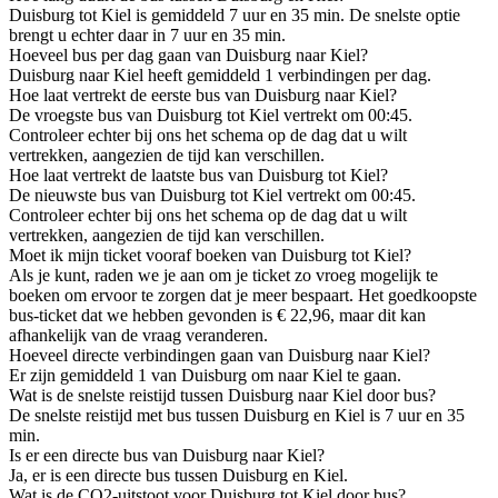
Duisburg tot Kiel is gemiddeld 7 uur en 35 min. De snelste optie
brengt u echter daar in 7 uur en 35 min.
Hoeveel bus per dag gaan van Duisburg naar Kiel?
Duisburg naar Kiel heeft gemiddeld 1 verbindingen per dag.
Hoe laat vertrekt de eerste bus van Duisburg naar Kiel?
De vroegste bus van Duisburg tot Kiel vertrekt om 00:45.
Controleer echter bij ons het schema op de dag dat u wilt
vertrekken, aangezien de tijd kan verschillen.
Hoe laat vertrekt de laatste bus van Duisburg tot Kiel?
De nieuwste bus van Duisburg tot Kiel vertrekt om 00:45.
Controleer echter bij ons het schema op de dag dat u wilt
vertrekken, aangezien de tijd kan verschillen.
Moet ik mijn ticket vooraf boeken van Duisburg tot Kiel?
Als je kunt, raden we je aan om je ticket zo vroeg mogelijk te
boeken om ervoor te zorgen dat je meer bespaart. Het goedkoopste
bus-ticket dat we hebben gevonden is € 22,96, maar dit kan
afhankelijk van de vraag veranderen.
Hoeveel directe verbindingen gaan van Duisburg naar Kiel?
Er zijn gemiddeld 1 van Duisburg om naar Kiel te gaan.
Wat is de snelste reistijd tussen Duisburg naar Kiel door bus?
De snelste reistijd met bus tussen Duisburg en Kiel is 7 uur en 35
min.
Is er een directe bus van Duisburg naar Kiel?
Ja, er is een directe bus tussen Duisburg en Kiel.
Wat is de CO2-uitstoot voor Duisburg tot Kiel door bus?