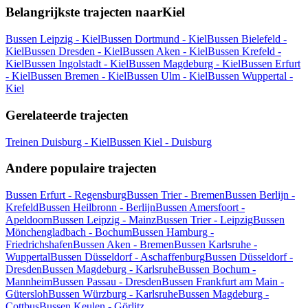
Belangrijkste trajecten naarKiel
Bussen Leipzig - Kiel
Bussen Dortmund - Kiel
Bussen Bielefeld -
Kiel
Bussen Dresden - Kiel
Bussen Aken - Kiel
Bussen Krefeld -
Kiel
Bussen Ingolstadt - Kiel
Bussen Magdeburg - Kiel
Bussen Erfurt
- Kiel
Bussen Bremen - Kiel
Bussen Ulm - Kiel
Bussen Wuppertal -
Kiel
Gerelateerde trajecten
Treinen Duisburg - Kiel
Bussen Kiel - Duisburg
Andere populaire trajecten
Bussen Erfurt - Regensburg
Bussen Trier - Bremen
Bussen Berlijn -
Krefeld
Bussen Heilbronn - Berlijn
Bussen Amersfoort -
Apeldoorn
Bussen Leipzig - Mainz
Bussen Trier - Leipzig
Bussen
Mönchengladbach - Bochum
Bussen Hamburg -
Friedrichshafen
Bussen Aken - Bremen
Bussen Karlsruhe -
Wuppertal
Bussen Düsseldorf - Aschaffenburg
Bussen Düsseldorf -
Dresden
Bussen Magdeburg - Karlsruhe
Bussen Bochum -
Mannheim
Bussen Passau - Dresden
Bussen Frankfurt am Main -
Gütersloh
Bussen Würzburg - Karlsruhe
Bussen Magdeburg -
Cottbus
Bussen Keulen - Görlitz