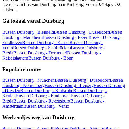
De reis van bus van Duisburg naar Kiel zorgt voor 29.49kg CO2-
uitstoot.
Ga lokaal vanaf Duisburg
Bussen Duisburg - Bielefeld
Bussen Duisburg - Düsseldorf
Bussen
Duisburg - Mannheim
Bussen Duisburg - Essen
Bussen Duisburg -
Eindhoven
Bussen Duisburg - Kassel
Bussen Duisburg -
Venlo
Bussen Duisburg - Saarbrücken
Bussen Duisburg -
Breda
Bussen Duisburg - Dortmund
Bussen Duisburg -
Kaiserslautern
Bussen Duisburg - Bonn
Populaire routes
Bussen Duisburg - München
Bussen Duisburg - Düsseldorf
Bussen
Duisburg - Neurenberg
Bussen Duisburg - Leipzig
Bussen Duisburg
- Dresden
Bussen Duisburg - Karlsruhe
Bussen Duisburg -
Keulen
Bussen Duisburg - Eindhoven
Bussen Duisburg -
Breda
Bussen Duisburg - Regensburg
Bussen Duisburg -
Amsterdam
Bussen Duisburg - Venlo
Weekendjes weg van Duisburg
Bussen Duisburg - Chemnitz
Bussen Duisburg - Stuttgart
Bussen