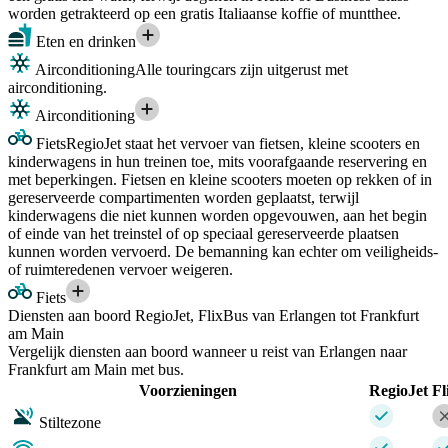
worden getrakteerd op een gratis Italiaanse koffie of muntthee.
Eten en drinken
Airconditioning
Alle touringcars zijn uitgerust met
airconditioning.
Airconditioning
Fiets
RegioJet staat het vervoer van fietsen, kleine scooters en
kinderwagens in hun treinen toe, mits voorafgaande reservering en
met beperkingen. Fietsen en kleine scooters moeten op rekken of in
gereserveerde compartimenten worden geplaatst, terwijl
kinderwagens die niet kunnen worden opgevouwen, aan het begin
of einde van het treinstel of op speciaal gereserveerde plaatsen
kunnen worden vervoerd. De bemanning kan echter om veiligheids-
of ruimteredenen vervoer weigeren.
Fiets
Diensten aan boord RegioJet, FlixBus van Erlangen tot Frankfurt
am Main
Vergelijk diensten aan boord wanneer u reist van Erlangen naar
Frankfurt am Main met bus.
Voorzieningen
RegioJet
Fl
Stiltezone