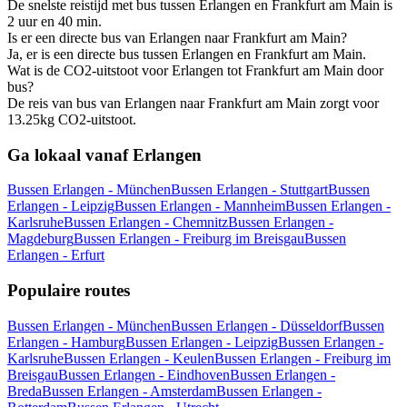
De snelste reistijd met bus tussen Erlangen en Frankfurt am Main is
2 uur en 40 min.
Is er een directe bus van Erlangen naar Frankfurt am Main?
Ja, er is een directe bus tussen Erlangen en Frankfurt am Main.
Wat is de CO2-uitstoot voor Erlangen tot Frankfurt am Main door
bus?
De reis van bus van Erlangen naar Frankfurt am Main zorgt voor
13.25kg CO2-uitstoot.
Ga lokaal vanaf Erlangen
Bussen Erlangen - München
Bussen Erlangen - Stuttgart
Bussen
Erlangen - Leipzig
Bussen Erlangen - Mannheim
Bussen Erlangen -
Karlsruhe
Bussen Erlangen - Chemnitz
Bussen Erlangen -
Magdeburg
Bussen Erlangen - Freiburg im Breisgau
Bussen
Erlangen - Erfurt
Populaire routes
Bussen Erlangen - München
Bussen Erlangen - Düsseldorf
Bussen
Erlangen - Hamburg
Bussen Erlangen - Leipzig
Bussen Erlangen -
Karlsruhe
Bussen Erlangen - Keulen
Bussen Erlangen - Freiburg im
Breisgau
Bussen Erlangen - Eindhoven
Bussen Erlangen -
Breda
Bussen Erlangen - Amsterdam
Bussen Erlangen -