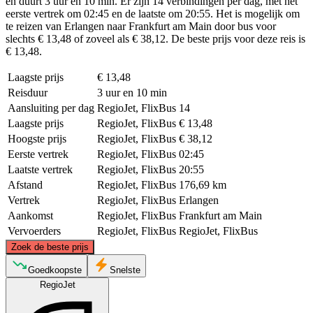
en duurt 3 uur en 10 min. Er zijn 14 verbindingen per dag, met het
eerste vertrek om 02:45 en de laatste om 20:55. Het is mogelijk om
te reizen van Erlangen naar Frankfurt am Main door bus voor
slechts € 13,48 of zoveel als € 38,12. De beste prijs voor deze reis is
€ 13,48.
Laagste prijs
€ 13,48
Reisduur
3 uur en 10 min
Aansluiting per dag
RegioJet, FlixBus
14
Laagste prijs
RegioJet, FlixBus
€ 13,48
Hoogste prijs
RegioJet, FlixBus
€ 38,12
Eerste vertrek
RegioJet, FlixBus
02:45
Laatste vertrek
RegioJet, FlixBus
20:55
Afstand
RegioJet, FlixBus
176,69 km
Vertrek
RegioJet, FlixBus
Erlangen
Aankomst
RegioJet, FlixBus
Frankfurt am Main
Vervoerders
RegioJet, FlixBus
RegioJet, FlixBus
©
CARTO
, ©
OpenStreetMap
contributors
Zoek de beste prijs
Goedkoopste
Snelste
RegioJet
Frankfurt