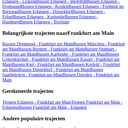
Erlangen - Leipzig
Bussen Erlangen - Bielefeld
Bussen Erlangen -
Dortmund
Bussen Erlangen - Keulen
Bussen Erlangen - Freiburg im
Breisgau
Bussen Erlangen - Düsseldorf
Bussen Erlangen -
Erfurt
Bussen Erlangen - Karlsruhe
Bussen Erlangen -
Hamburg
Bussen Erlangen - Bochum
Belangrijkste trajecten naarFrankfurt am Main
Bussen Dortmund - Frankfurt am Main
Bussen München - Frankfurt
am Main
Bussen Bremen - Frankfurt am Main
Bussen Stuttgart -
Frankfurt am Main
Bussen Karlsruhe - Frankfurt am Main
Bussen
Gelsenkirchen - Frankfurt am Main
Bussen Kassel - Frankfurt am
Main
Bussen Kiel - Frankfurt am Main
Bussen Krefeld - Frankfurt
am Main
Bussen Düsseldorf - Frankfurt am Main
Bussen
Saarbrücken - Frankfurt am Main
Bussen Dresden - Frankfurt am
Main
Gerelateerde trajecten
Treinen Erlangen - Frankfurt am Main
Treinen Frankfurt am Main -
Erlangen
Bussen Frankfurt am Main - Erlangen
Andere populaire trajecten