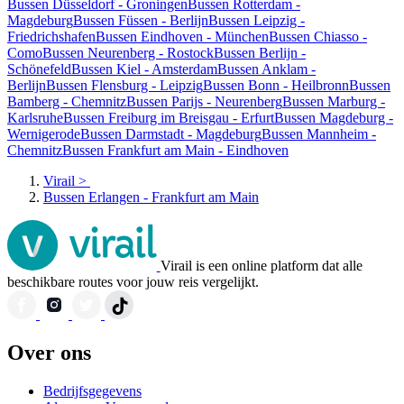
Bussen Düsseldorf - Groningen
Bussen Rotterdam -
Magdeburg
Bussen Füssen - Berlijn
Bussen Leipzig -
Friedrichshafen
Bussen Eindhoven - München
Bussen Chiasso -
Como
Bussen Neurenberg - Rostock
Bussen Berlijn -
Schönefeld
Bussen Kiel - Amsterdam
Bussen Anklam -
Berlijn
Bussen Flensburg - Leipzig
Bussen Bonn - Heilbronn
Bussen
Bamberg - Chemnitz
Bussen Parijs - Neurenberg
Bussen Marburg -
Karlsruhe
Bussen Freiburg im Breisgau - Erfurt
Bussen Magdeburg -
Wernigerode
Bussen Darmstadt - Magdeburg
Bussen Mannheim -
Chemnitz
Bussen Frankfurt am Main - Eindhoven
Virail
>
Bussen Erlangen - Frankfurt am Main
Virail is een online platform dat alle
beschikbare routes voor jouw reis vergelijkt.
Over ons
Bedrijfsgegevens