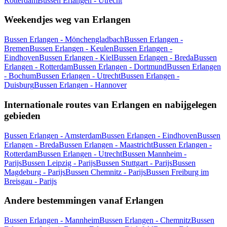
Rotterdam
Bussen Erlangen - Utrecht
Weekendjes weg van Erlangen
Bussen Erlangen - Mönchengladbach
Bussen Erlangen -
Bremen
Bussen Erlangen - Keulen
Bussen Erlangen -
Eindhoven
Bussen Erlangen - Kiel
Bussen Erlangen - Breda
Bussen
Erlangen - Rotterdam
Bussen Erlangen - Dortmund
Bussen Erlangen
- Bochum
Bussen Erlangen - Utrecht
Bussen Erlangen -
Duisburg
Bussen Erlangen - Hannover
Internationale routes van Erlangen en nabijgelegen
gebieden
Bussen Erlangen - Amsterdam
Bussen Erlangen - Eindhoven
Bussen
Erlangen - Breda
Bussen Erlangen - Maastricht
Bussen Erlangen -
Rotterdam
Bussen Erlangen - Utrecht
Bussen Mannheim -
Parijs
Bussen Leipzig - Parijs
Bussen Stuttgart - Parijs
Bussen
Magdeburg - Parijs
Bussen Chemnitz - Parijs
Bussen Freiburg im
Breisgau - Parijs
Andere bestemmingen vanaf Erlangen
Bussen Erlangen - Mannheim
Bussen Erlangen - Chemnitz
Bussen