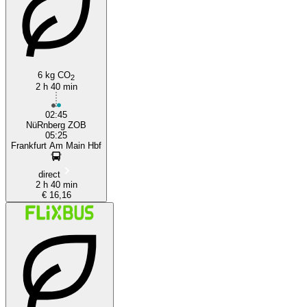
Erlangen
6 kg CO
2
2 h 40 min
02:45
NüRnberg ZOB
05:25
Frankfurt Am Main Hbf
direct
2 h 40 min
€ 16,16