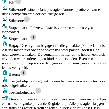
Wifi
Stiltezone
Business class passagiers kunnen profiteren van een
rustig compartiment voor een rustige reis.
Stiltezone
Stopcontacten
Iedere zitplaats is voorzien van een eigen
stopcontact.
Stopcontacten
Bagage
Neem gerust bagage mee die gemakkelijk in te laden is.
Als uw tassen niet onder of boven uw stoel passen, hoeft u zich
geen zorgen te maken! De bemanning is hier om te helpen een plek
te vinden waar anderen geen hinder ondervinden. Even een
waarschuwing: zorg ervoor dat geen van uw items gevaarlijk is voor
ieders veiligheid.
Bagage
Toegankelijkheid
Regiojet-treinen hebben speciale ruimtes voor
rolstoelgebruikers.
Toegankelijkheid
Eten en drinken
Aan boord is een gevarieerd menu met drankjes
en snacks toegankelijk via de Regiojet-app. Alle passagiers krijgen
een gratis fles water, terwijl degenen in Relax of Business Class