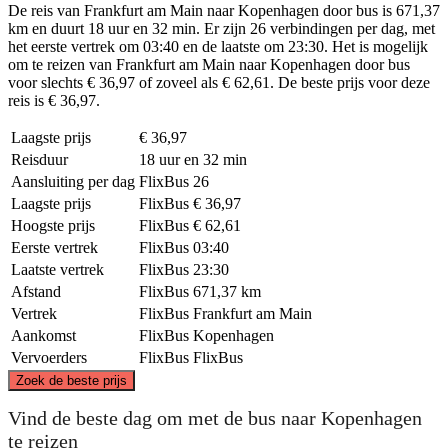
De reis van Frankfurt am Main naar Kopenhagen door bus is 671,37
km en duurt 18 uur en 32 min. Er zijn 26 verbindingen per dag, met
het eerste vertrek om 03:40 en de laatste om 23:30. Het is mogelijk
om te reizen van Frankfurt am Main naar Kopenhagen door bus
voor slechts € 36,97 of zoveel als € 62,61. De beste prijs voor deze
reis is € 36,97.
Laagste prijs
€ 36,97
Reisduur
18 uur en 32 min
Aansluiting per dag
FlixBus
26
Laagste prijs
FlixBus
€ 36,97
Hoogste prijs
FlixBus
€ 62,61
Eerste vertrek
FlixBus
03:40
Laatste vertrek
FlixBus
23:30
Afstand
FlixBus
671,37 km
Vertrek
FlixBus
Frankfurt am Main
Aankomst
FlixBus
Kopenhagen
Vervoerders
FlixBus
FlixBus
©
CARTO
, ©
OpenStreetMap
contributors
Zoek de beste prijs
Copenhagen
Vind de beste dag om met de bus naar Kopenhagen
te reizen