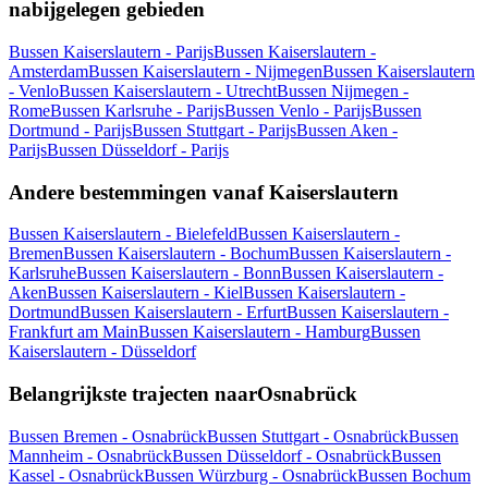
nabijgelegen gebieden
Bussen Kaiserslautern - Parijs
Bussen Kaiserslautern -
Amsterdam
Bussen Kaiserslautern - Nijmegen
Bussen Kaiserslautern
- Venlo
Bussen Kaiserslautern - Utrecht
Bussen Nijmegen -
Rome
Bussen Karlsruhe - Parijs
Bussen Venlo - Parijs
Bussen
Dortmund - Parijs
Bussen Stuttgart - Parijs
Bussen Aken -
Parijs
Bussen Düsseldorf - Parijs
Andere bestemmingen vanaf Kaiserslautern
Bussen Kaiserslautern - Bielefeld
Bussen Kaiserslautern -
Bremen
Bussen Kaiserslautern - Bochum
Bussen Kaiserslautern -
Karlsruhe
Bussen Kaiserslautern - Bonn
Bussen Kaiserslautern -
Aken
Bussen Kaiserslautern - Kiel
Bussen Kaiserslautern -
Dortmund
Bussen Kaiserslautern - Erfurt
Bussen Kaiserslautern -
Frankfurt am Main
Bussen Kaiserslautern - Hamburg
Bussen
Kaiserslautern - Düsseldorf
Belangrijkste trajecten naarOsnabrück
Bussen Bremen - Osnabrück
Bussen Stuttgart - Osnabrück
Bussen
Mannheim - Osnabrück
Bussen Düsseldorf - Osnabrück
Bussen
Kassel - Osnabrück
Bussen Würzburg - Osnabrück
Bussen Bochum