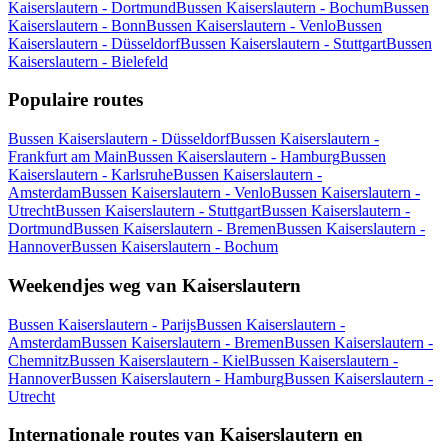
Kaiserslautern - Dortmund
Bussen Kaiserslautern - Bochum
Bussen
Kaiserslautern - Bonn
Bussen Kaiserslautern - Venlo
Bussen
Kaiserslautern - Düsseldorf
Bussen Kaiserslautern - Stuttgart
Bussen
Kaiserslautern - Bielefeld
Populaire routes
Bussen Kaiserslautern - Düsseldorf
Bussen Kaiserslautern -
Frankfurt am Main
Bussen Kaiserslautern - Hamburg
Bussen
Kaiserslautern - Karlsruhe
Bussen Kaiserslautern -
Amsterdam
Bussen Kaiserslautern - Venlo
Bussen Kaiserslautern -
Utrecht
Bussen Kaiserslautern - Stuttgart
Bussen Kaiserslautern -
Dortmund
Bussen Kaiserslautern - Bremen
Bussen Kaiserslautern -
Hannover
Bussen Kaiserslautern - Bochum
Weekendjes weg van Kaiserslautern
Bussen Kaiserslautern - Parijs
Bussen Kaiserslautern -
Amsterdam
Bussen Kaiserslautern - Bremen
Bussen Kaiserslautern -
Chemnitz
Bussen Kaiserslautern - Kiel
Bussen Kaiserslautern -
Hannover
Bussen Kaiserslautern - Hamburg
Bussen Kaiserslautern -
Utrecht
Internationale routes van Kaiserslautern en