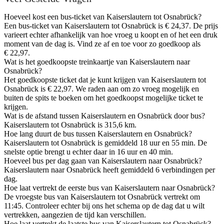
Hoeveel kost een bus-ticket van Kaiserslautern tot Osnabrück?
Een bus-ticket van Kaiserslautern tot Osnabrück is € 24,37. De prijs
varieert echter afhankelijk van hoe vroeg u koopt en of het een druk
moment van de dag is. Vind ze af en toe voor zo goedkoop als
€ 22,97.
Wat is het goedkoopste treinkaartje van Kaiserslautern naar
Osnabrück?
Het goedkoopste ticket dat je kunt krijgen van Kaiserslautern tot
Osnabrück is € 22,97. We raden aan om zo vroeg mogelijk en
buiten de spits te boeken om het goedkoopst mogelijke ticket te
krijgen.
Wat is de afstand tussen Kaiserslautern en Osnabrück door bus?
Kaiserslautern tot Osnabrück is 315,6 km.
Hoe lang duurt de bus tussen Kaiserslautern en Osnabrück?
Kaiserslautern tot Osnabrück is gemiddeld 18 uur en 55 min. De
snelste optie brengt u echter daar in 16 uur en 40 min.
Hoeveel bus per dag gaan van Kaiserslautern naar Osnabrück?
Kaiserslautern naar Osnabrück heeft gemiddeld 6 verbindingen per
dag.
Hoe laat vertrekt de eerste bus van Kaiserslautern naar Osnabrück?
De vroegste bus van Kaiserslautern tot Osnabrück vertrekt om
11:45. Controleer echter bij ons het schema op de dag dat u wilt
vertrekken, aangezien de tijd kan verschillen.
Hoe laat vertrekt de laatste bus van Kaiserslautern tot Osnabrück?