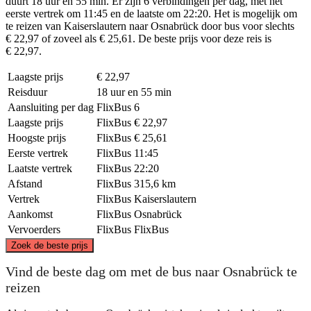
duurt 18 uur en 55 min. Er zijn 6 verbindingen per dag, met het
eerste vertrek om 11:45 en de laatste om 22:20. Het is mogelijk om
te reizen van Kaiserslautern naar Osnabrück door bus voor slechts
€ 22,97 of zoveel als € 25,61. De beste prijs voor deze reis is
€ 22,97.
Laagste prijs
€ 22,97
Reisduur
18 uur en 55 min
Aansluiting per dag
FlixBus
6
Laagste prijs
FlixBus
€ 22,97
Hoogste prijs
FlixBus
€ 25,61
Eerste vertrek
FlixBus
11:45
Laatste vertrek
FlixBus
22:20
Afstand
FlixBus
315,6 km
Vertrek
FlixBus
Kaiserslautern
Aankomst
FlixBus
Osnabrück
Vervoerders
FlixBus
FlixBus
©
CARTO
, ©
OpenStreetMap
contributors
Zoek de beste prijs
Osnabrück
Vind de beste dag om met de bus naar Osnabrück te
reizen