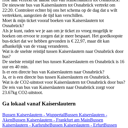
De nieuwste bus van Kaiserslautern tot Osnabrück vertrekt om
22:20. Controleer echter bij ons het schema op de dag dat u wilt
vertrekken, aangezien de tijd kan verschillen.
Moet ik mijn ticket vooraf boeken van Kaiserslautern tot
Osnabrück?
Als je kunt, raden we je aan om je ticket zo vroeg mogelijk te
boeken om ervoor te zorgen dat je meer bespaart. Het goedkoopste
bus-ticket dat we hebben gevonden is € 22,97, maar dit kan
afhankelijk van de vraag veranderen.
Wat is de snelste reistijd tussen Kaiserslautern naar Osnabrück door
bus?
De snelste reistijd met bus tussen Kaiserslautern en Osnabrück is 16
uur en 40 min.
Is er een directe bus van Kaiserslautern naar Osnabrück?
Ja, er is een directe bus tussen Kaiserslautern en Osnabrück.
Wat is de CO2-uitstoot voor Kaiserslautern tot Osnabrück door bus?
De reis van bus van Kaiserslautern naar Osnabrück zorgt voor
23.67kg CO2-uitstoot.
Ga lokaal vanaf Kaiserslautern
Bussen Kaiserslautern - Wuppertal
Bussen Kaiserslautern -
Aken
Bussen Kaiserslautern - Frankfurt am Main
Bussen
Kaiserslautern - Karlsruhe
Bussen Kaiserslautern - Erfurt
Bussen