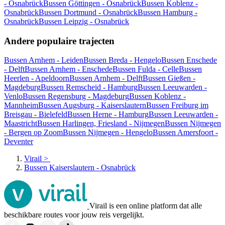
- Osnabrück
Bussen Göttingen - Osnabrück
Bussen Koblenz -
Osnabrück
Bussen Dortmund - Osnabrück
Bussen Hamburg -
Osnabrück
Bussen Leipzig - Osnabrück
Andere populaire trajecten
Bussen Arnhem - Leiden
Bussen Breda - Hengelo
Bussen Enschede
- Delft
Bussen Arnhem - Enschede
Bussen Fulda - Celle
Bussen
Heerlen - Apeldoorn
Bussen Arnhem - Delft
Bussen Gießen -
Magdeburg
Bussen Remscheid - Hamburg
Bussen Leeuwarden -
Venlo
Bussen Regensburg - Magdeburg
Bussen Koblenz -
Mannheim
Bussen Augsburg - Kaiserslautern
Bussen Freiburg im
Breisgau - Bielefeld
Bussen Herne - Hamburg
Bussen Leeuwarden -
Maastricht
Bussen Harlingen, Friesland - Nijmegen
Bussen Nijmegen
- Bergen op Zoom
Bussen Nijmegen - Hengelo
Bussen Amersfoort -
Deventer
Virail
>
Bussen Kaiserslautern - Osnabrück
Virail is een online platform dat alle
beschikbare routes voor jouw reis vergelijkt.