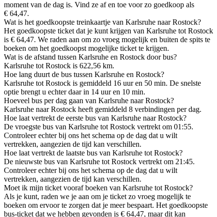
moment van de dag is. Vind ze af en toe voor zo goedkoop als
€ 64,47.
Wat is het goedkoopste treinkaartje van Karlsruhe naar Rostock?
Het goedkoopste ticket dat je kunt krijgen van Karlsruhe tot Rostock
is € 64,47. We raden aan om zo vroeg mogelijk en buiten de spits te
boeken om het goedkoopst mogelijke ticket te krijgen.
Wat is de afstand tussen Karlsruhe en Rostock door bus?
Karlsruhe tot Rostock is 622,56 km.
Hoe lang duurt de bus tussen Karlsruhe en Rostock?
Karlsruhe tot Rostock is gemiddeld 16 uur en 50 min. De snelste
optie brengt u echter daar in 14 uur en 10 min.
Hoeveel bus per dag gaan van Karlsruhe naar Rostock?
Karlsruhe naar Rostock heeft gemiddeld 8 verbindingen per dag.
Hoe laat vertrekt de eerste bus van Karlsruhe naar Rostock?
De vroegste bus van Karlsruhe tot Rostock vertrekt om 01:55.
Controleer echter bij ons het schema op de dag dat u wilt
vertrekken, aangezien de tijd kan verschillen.
Hoe laat vertrekt de laatste bus van Karlsruhe tot Rostock?
De nieuwste bus van Karlsruhe tot Rostock vertrekt om 21:45.
Controleer echter bij ons het schema op de dag dat u wilt
vertrekken, aangezien de tijd kan verschillen.
Moet ik mijn ticket vooraf boeken van Karlsruhe tot Rostock?
Als je kunt, raden we je aan om je ticket zo vroeg mogelijk te
boeken om ervoor te zorgen dat je meer bespaart. Het goedkoopste
bus-ticket dat we hebben gevonden is € 64,47, maar dit kan