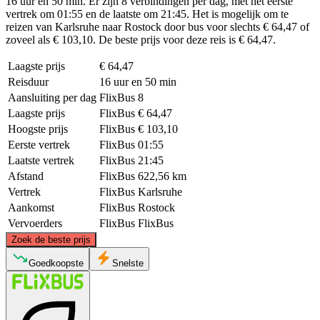
16 uur en 50 min. Er zijn 8 verbindingen per dag, met het eerste
vertrek om 01:55 en de laatste om 21:45. Het is mogelijk om te
reizen van Karlsruhe naar Rostock door bus voor slechts € 64,47 of
zoveel als € 103,10. De beste prijs voor deze reis is € 64,47.
Laagste prijs
€ 64,47
Reisduur
16 uur en 50 min
Aansluiting per dag
FlixBus
8
Laagste prijs
FlixBus
€ 64,47
Hoogste prijs
FlixBus
€ 103,10
Eerste vertrek
FlixBus
01:55
Laatste vertrek
FlixBus
21:45
Afstand
FlixBus
622,56 km
Vertrek
FlixBus
Karlsruhe
Aankomst
FlixBus
Rostock
Vervoerders
FlixBus
FlixBus
©
CARTO
, ©
OpenStreetMap
contributors
Zoek de beste prijs
Rostock
Goedkoopste
Snelste