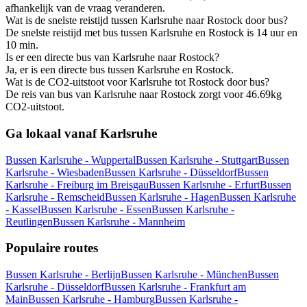
afhankelijk van de vraag veranderen.
Wat is de snelste reistijd tussen Karlsruhe naar Rostock door bus?
De snelste reistijd met bus tussen Karlsruhe en Rostock is 14 uur en
10 min.
Is er een directe bus van Karlsruhe naar Rostock?
Ja, er is een directe bus tussen Karlsruhe en Rostock.
Wat is de CO2-uitstoot voor Karlsruhe tot Rostock door bus?
De reis van bus van Karlsruhe naar Rostock zorgt voor 46.69kg
CO2-uitstoot.
Ga lokaal vanaf Karlsruhe
Bussen Karlsruhe - Wuppertal
Bussen Karlsruhe - Stuttgart
Bussen
Karlsruhe - Wiesbaden
Bussen Karlsruhe - Düsseldorf
Bussen
Karlsruhe - Freiburg im Breisgau
Bussen Karlsruhe - Erfurt
Bussen
Karlsruhe - Remscheid
Bussen Karlsruhe - Hagen
Bussen Karlsruhe
- Kassel
Bussen Karlsruhe - Essen
Bussen Karlsruhe -
Reutlingen
Bussen Karlsruhe - Mannheim
Populaire routes
Bussen Karlsruhe - Berlijn
Bussen Karlsruhe - München
Bussen
Karlsruhe - Düsseldorf
Bussen Karlsruhe - Frankfurt am
Main
Bussen Karlsruhe - Hamburg
Bussen Karlsruhe -