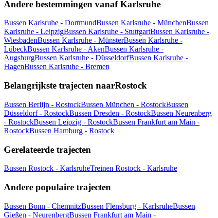
Andere bestemmingen vanaf Karlsruhe
Bussen Karlsruhe - Dortmund
Bussen Karlsruhe - München
Bussen
Karlsruhe - Leipzig
Bussen Karlsruhe - Stuttgart
Bussen Karlsruhe -
Wiesbaden
Bussen Karlsruhe - Münster
Bussen Karlsruhe -
Lübeck
Bussen Karlsruhe - Aken
Bussen Karlsruhe -
Augsburg
Bussen Karlsruhe - Düsseldorf
Bussen Karlsruhe -
Hagen
Bussen Karlsruhe - Bremen
Belangrijkste trajecten naarRostock
Bussen Berlijn - Rostock
Bussen München - Rostock
Bussen
Düsseldorf - Rostock
Bussen Dresden - Rostock
Bussen Neurenberg
- Rostock
Bussen Leipzig - Rostock
Bussen Frankfurt am Main -
Rostock
Bussen Hamburg - Rostock
Gerelateerde trajecten
Bussen Rostock - Karlsruhe
Treinen Rostock - Karlsruhe
Andere populaire trajecten
Bussen Bonn - Chemnitz
Bussen Flensburg - Karlsruhe
Bussen
Gießen - Neurenberg
Bussen Frankfurt am Main -