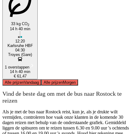
33 kg CO
2
14 h 40 min
12:20
Karlsruhe HBF
04:30
Troyes (Gare)
1 overstappen
14 h 40 min
€ 61,47
Alle prijzen
Vandaag
Alle prijzen
Morgen
Vind de beste dag om met de bus naar Rostock te
reizen
Als je met de bus naar Rostock reist, kun je, als je drukte wilt
vermijden, controleren hoe vaak onze klanten in de komende 30
dagen reizen met behulp van de onderstaande grafiek. Gemiddeld
liggen de spitsuren om te reizen tussen 6.30 en 9.00 uur 's ochtends
of tussen 16.00 en 19.00 uur 's avonds. Houd hier rekening mee