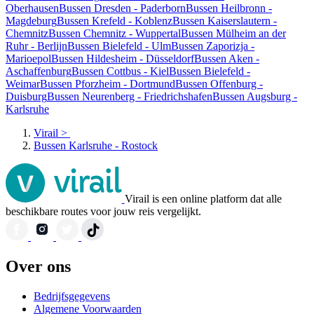
Oberhausen
Bussen Dresden - Paderborn
Bussen Heilbronn -
Magdeburg
Bussen Krefeld - Koblenz
Bussen Kaiserslautern -
Chemnitz
Bussen Chemnitz - Wuppertal
Bussen Mülheim an der
Ruhr - Berlijn
Bussen Bielefeld - Ulm
Bussen Zaporizja -
Marioepol
Bussen Hildesheim - Düsseldorf
Bussen Aken -
Aschaffenburg
Bussen Cottbus - Kiel
Bussen Bielefeld -
Weimar
Bussen Pforzheim - Dortmund
Bussen Offenburg -
Duisburg
Bussen Neurenberg - Friedrichshafen
Bussen Augsburg -
Karlsruhe
Virail
>
Bussen Karlsruhe - Rostock
Virail is een online platform dat alle
beschikbare routes voor jouw reis vergelijkt.
Over ons
Bedrijfsgegevens
Algemene Voorwaarden