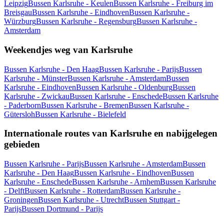
Leipzig
Bussen Karlsruhe - Keulen
Bussen Karlsruhe - Freiburg im
Breisgau
Bussen Karlsruhe - Eindhoven
Bussen Karlsruhe -
Würzburg
Bussen Karlsruhe - Regensburg
Bussen Karlsruhe -
Amsterdam
Weekendjes weg van Karlsruhe
Bussen Karlsruhe - Den Haag
Bussen Karlsruhe - Parijs
Bussen
Karlsruhe - Münster
Bussen Karlsruhe - Amsterdam
Bussen
Karlsruhe - Eindhoven
Bussen Karlsruhe - Oldenburg
Bussen
Karlsruhe - Zwickau
Bussen Karlsruhe - Enschede
Bussen Karlsruhe
- Paderborn
Bussen Karlsruhe - Bremen
Bussen Karlsruhe -
Gütersloh
Bussen Karlsruhe - Bielefeld
Internationale routes van Karlsruhe en nabijgelegen
gebieden
Bussen Karlsruhe - Parijs
Bussen Karlsruhe - Amsterdam
Bussen
Karlsruhe - Den Haag
Bussen Karlsruhe - Eindhoven
Bussen
Karlsruhe - Enschede
Bussen Karlsruhe - Arnhem
Bussen Karlsruhe
- Delft
Bussen Karlsruhe - Rotterdam
Bussen Karlsruhe -
Groningen
Bussen Karlsruhe - Utrecht
Bussen Stuttgart -
Parijs
Bussen Dortmund - Parijs