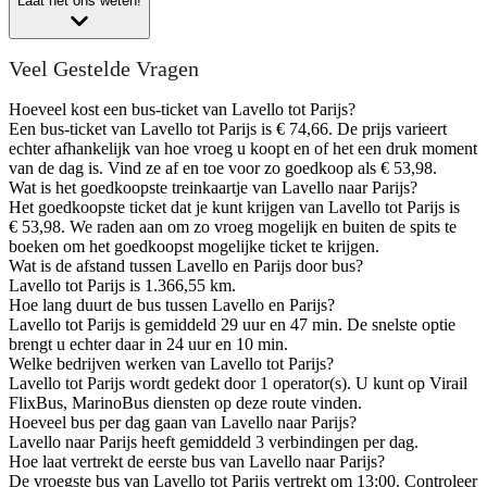
Laat het ons weten!
Veel Gestelde Vragen
Hoeveel kost een bus-ticket van Lavello tot Parijs?
Een bus-ticket van Lavello tot Parijs is € 74,66. De prijs varieert
echter afhankelijk van hoe vroeg u koopt en of het een druk moment
van de dag is. Vind ze af en toe voor zo goedkoop als € 53,98.
Wat is het goedkoopste treinkaartje van Lavello naar Parijs?
Het goedkoopste ticket dat je kunt krijgen van Lavello tot Parijs is
€ 53,98. We raden aan om zo vroeg mogelijk en buiten de spits te
boeken om het goedkoopst mogelijke ticket te krijgen.
Wat is de afstand tussen Lavello en Parijs door bus?
Lavello tot Parijs is 1.366,55 km.
Hoe lang duurt de bus tussen Lavello en Parijs?
Lavello tot Parijs is gemiddeld 29 uur en 47 min. De snelste optie
brengt u echter daar in 24 uur en 10 min.
Welke bedrijven werken van Lavello tot Parijs?
Lavello tot Parijs wordt gedekt door 1 operator(s). U kunt op Virail
FlixBus, MarinoBus diensten op deze route vinden.
Hoeveel bus per dag gaan van Lavello naar Parijs?
Lavello naar Parijs heeft gemiddeld 3 verbindingen per dag.
Hoe laat vertrekt de eerste bus van Lavello naar Parijs?
De vroegste bus van Lavello tot Parijs vertrekt om 13:00. Controleer