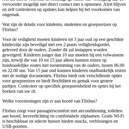
vervoerder mogelijk niet direct contact met u opnemen. Alert blijven
en zelf controleren op updates kan helpen bij het voorkomen van
ongemak.
Wat zijn de details voor kinderen, studenten en groepsreizen op
Flixbus?
Voor de veiligheid moeten kinderen tot 3 jaar oud op een geschikte
kinderzitje zijn beveiligd met een 2-punts veiligheidsgordel,
geleverd door de ouders. Zonder dit zal instappen worden
geweigerd. Kinderen jonger dan 10 uur moeten bij een volwassene
zijn, terwijl die van 10 tot 15 jaar alleen kunnen reizen op
huishoudelijke routes met toestemming van de ouders, tussen 06.00
en 22.00 uur. Van 15 jaar oud kunnen kinderen onafhankelijk reizen
met de nodige documenten. Flixbus biedt ook verschillende opties
voor groepsreizen en biedt flexibiliteit en gemak voor grotere
partijen. Controleer op specifiek groepsreisbeleid en opties bij het
boeken van uw rit.
Welke voorzieningen zijn er aan boord van Flixbus?
Flixbus zorgt voor passagierscomfort met airconditioning, toiletten
aan boord, leesverlichting en comfortabele zitplaatsen. Gratis Wi-Fi
is beschikbaar en selecte bussen bieden snacks, verfrissingen en
USB-poorten.