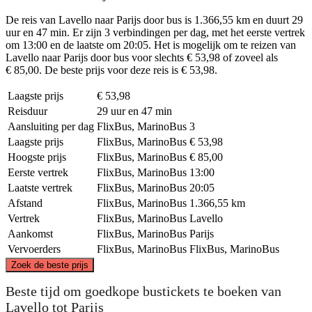
De reis van Lavello naar Parijs door bus is 1.366,55 km en duurt 29
uur en 47 min. Er zijn 3 verbindingen per dag, met het eerste vertrek
om 13:00 en de laatste om 20:05. Het is mogelijk om te reizen van
Lavello naar Parijs door bus voor slechts € 53,98 of zoveel als
€ 85,00. De beste prijs voor deze reis is € 53,98.
Laagste prijs
€ 53,98
Reisduur
29 uur en 47 min
Aansluiting per dag
FlixBus, MarinoBus
3
Laagste prijs
FlixBus, MarinoBus
€ 53,98
Hoogste prijs
FlixBus, MarinoBus
€ 85,00
Eerste vertrek
FlixBus, MarinoBus
13:00
Laatste vertrek
FlixBus, MarinoBus
20:05
Afstand
FlixBus, MarinoBus
1.366,55 km
Vertrek
FlixBus, MarinoBus
Lavello
Aankomst
FlixBus, MarinoBus
Parijs
Vervoerders
FlixBus, MarinoBus
FlixBus, MarinoBus
©
CARTO
, ©
OpenStreetMap
contributors
Zoek de beste prijs
Paris
Beste tijd om goedkope bustickets te boeken van
Lavello tot Parijs