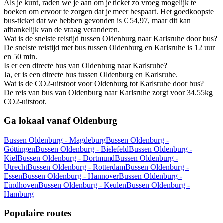
Als je kunt, raden we je aan om je ticket zo vroeg mogelijk te
boeken om ervoor te zorgen dat je meer bespaart. Het goedkoopste
bus-ticket dat we hebben gevonden is € 54,97, maar dit kan
afhankelijk van de vraag veranderen.
Wat is de snelste reistijd tussen Oldenburg naar Karlsruhe door bus?
De snelste reistijd met bus tussen Oldenburg en Karlsruhe is 12 uur
en 50 min.
Is er een directe bus van Oldenburg naar Karlsruhe?
Ja, er is een directe bus tussen Oldenburg en Karlsruhe.
Wat is de CO2-uitstoot voor Oldenburg tot Karlsruhe door bus?
De reis van bus van Oldenburg naar Karlsruhe zorgt voor 34.55kg
CO2-uitstoot.
Ga lokaal vanaf Oldenburg
Bussen Oldenburg - Magdeburg
Bussen Oldenburg -
Göttingen
Bussen Oldenburg - Bielefeld
Bussen Oldenburg -
Kiel
Bussen Oldenburg - Dortmund
Bussen Oldenburg -
Utrecht
Bussen Oldenburg - Rotterdam
Bussen Oldenburg -
Essen
Bussen Oldenburg - Hannover
Bussen Oldenburg -
Eindhoven
Bussen Oldenburg - Keulen
Bussen Oldenburg -
Hamburg
Populaire routes