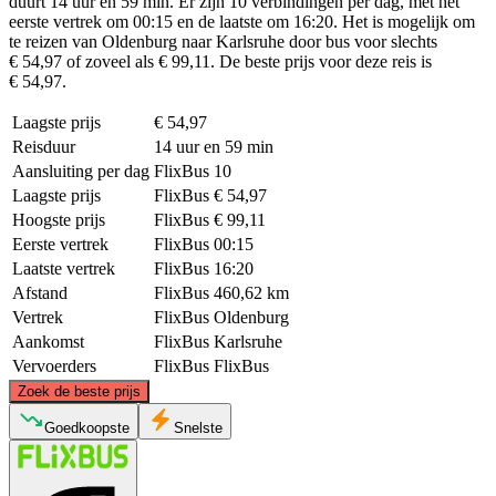
duurt 14 uur en 59 min. Er zijn 10 verbindingen per dag, met het
eerste vertrek om 00:15 en de laatste om 16:20. Het is mogelijk om
te reizen van Oldenburg naar Karlsruhe door bus voor slechts
€ 54,97 of zoveel als € 99,11. De beste prijs voor deze reis is
€ 54,97.
Laagste prijs
€ 54,97
Reisduur
14 uur en 59 min
Aansluiting per dag
FlixBus
10
Laagste prijs
FlixBus
€ 54,97
Hoogste prijs
FlixBus
€ 99,11
Eerste vertrek
FlixBus
00:15
Laatste vertrek
FlixBus
16:20
Afstand
FlixBus
460,62 km
Vertrek
FlixBus
Oldenburg
Aankomst
FlixBus
Karlsruhe
Vervoerders
FlixBus
FlixBus
©
CARTO
, ©
OpenStreetMap
contributors
Zoek de beste prijs
Oldenburg
Goedkoopste
Snelste