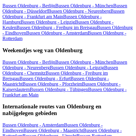
Bussen Oldenburg - Berlijn
Bussen Oldenburg - München
Bussen
Oldenburg - Düsseldorf
Bussen Oldenburg - Neurenberg
Bussen
Oldenburg - Frankfurt am Main
Bussen Oldenburg -
Hamburg
Bussen Oldenburg - Leipzig
Bussen Oldenburg -
Keulen
Bussen Oldenburg - Freiburg im Breisgau
Bussen Oldenburg
- Eindhoven
Bussen Oldenburg - Amsterdam
Bussen Oldenburg -
Rotterdam
Weekendjes weg van Oldenburg
Bussen Oldenburg - Berlijn
Bussen Oldenburg - München
Bussen
Oldenburg - Neurenberg
Bussen Oldenburg - Leipzig
Bussen
Oldenburg - Chemnitz
Bussen Oldenburg - Freiburg im
Breisgau
Bussen Oldenburg - Erfurt
Bussen Oldenburg -
Maastricht
Bussen Oldenburg - Pforzheim
Bussen Oldenburg -
Kaiserslautern
Bussen Oldenburg - Tübingen
Bussen Oldenburg -
Frankfurt am Main
Internationale routes van Oldenburg en
nabijgelegen gebieden
Bussen Oldenburg - Amsterdam
Bussen Oldenburg -
Eindhoven
Bussen Oldenburg - Maastricht
Bussen Oldenburg -
Rotterdam
Bussen Oldenburg - Utrecht
Bussen Rotterdam -