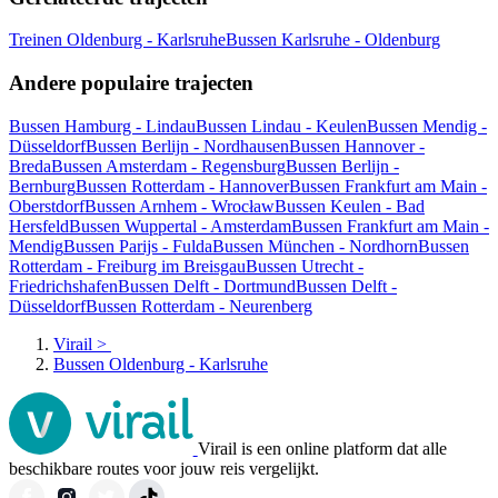
Treinen Oldenburg - Karlsruhe
Bussen Karlsruhe - Oldenburg
Andere populaire trajecten
Bussen Hamburg - Lindau
Bussen Lindau - Keulen
Bussen Mendig -
Düsseldorf
Bussen Berlijn - Nordhausen
Bussen Hannover -
Breda
Bussen Amsterdam - Regensburg
Bussen Berlijn -
Bernburg
Bussen Rotterdam - Hannover
Bussen Frankfurt am Main -
Oberstdorf
Bussen Arnhem - Wrocław
Bussen Keulen - Bad
Hersfeld
Bussen Wuppertal - Amsterdam
Bussen Frankfurt am Main -
Mendig
Bussen Parijs - Fulda
Bussen München - Nordhorn
Bussen
Rotterdam - Freiburg im Breisgau
Bussen Utrecht -
Friedrichshafen
Bussen Delft - Dortmund
Bussen Delft -
Düsseldorf
Bussen Rotterdam - Neurenberg
Virail
>
Bussen Oldenburg - Karlsruhe
Virail is een online platform dat alle
beschikbare routes voor jouw reis vergelijkt.