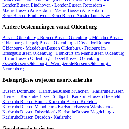
Londen
Bussen Eindhoven - Londen
Bussen Rotterdam -
Madrid
Bussen Amsterdam - Madrid
Bussen Amsterdam -
Rome
Bussen Eindhoven - Rome
Bussen Amsterdam - Kiev
Andere bestemmingen vanaf Oldenburg
Bussen Oldenburg - Bremen
Bussen Oldenburg - München
Bussen
Oldenburg - Leipzig
Bussen Oldenburg - Düsseldorf
Bussen
Oldenburg - Magdeburg
Bussen Oldenburg - Freiburg im
Breisgau
Bussen Oldenburg - Frankfurt am Main
Bussen Oldenburg
- Erfurt
Bussen Oldenburg - Kassel
Bussen Oldenburg -
Essen
Bussen Oldenburg - Wernigerode
Bussen Oldenburg -
Neurenberg
Belangrijkste trajecten naarKarlsruhe
Bussen Dortmund - Karlsruhe
Bussen München - Karlsruhe
Bussen
Bremen - Karlsruhe
Bussen Stuttgart - Karlsruhe
Bussen Bielefeld -
Karlsruhe
Bussen Bonn - Karlsruhe
Bussen Krefeld -
Karlsruhe
Bussen Mannheim - Karlsruhe
Bussen Wiesbaden -
Karlsruhe
Bussen Düsseldorf - Karlsruhe
Bussen Magdeburg -
Karlsruhe
Bussen Dresden - Karlsruhe
Gerelateerde trajecten