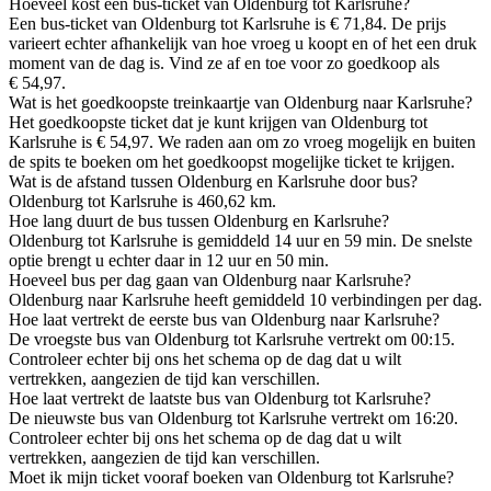
Hoeveel kost een bus-ticket van Oldenburg tot Karlsruhe?
Een bus-ticket van Oldenburg tot Karlsruhe is € 71,84. De prijs
varieert echter afhankelijk van hoe vroeg u koopt en of het een druk
moment van de dag is. Vind ze af en toe voor zo goedkoop als
€ 54,97.
Wat is het goedkoopste treinkaartje van Oldenburg naar Karlsruhe?
Het goedkoopste ticket dat je kunt krijgen van Oldenburg tot
Karlsruhe is € 54,97. We raden aan om zo vroeg mogelijk en buiten
de spits te boeken om het goedkoopst mogelijke ticket te krijgen.
Wat is de afstand tussen Oldenburg en Karlsruhe door bus?
Oldenburg tot Karlsruhe is 460,62 km.
Hoe lang duurt de bus tussen Oldenburg en Karlsruhe?
Oldenburg tot Karlsruhe is gemiddeld 14 uur en 59 min. De snelste
optie brengt u echter daar in 12 uur en 50 min.
Hoeveel bus per dag gaan van Oldenburg naar Karlsruhe?
Oldenburg naar Karlsruhe heeft gemiddeld 10 verbindingen per dag.
Hoe laat vertrekt de eerste bus van Oldenburg naar Karlsruhe?
De vroegste bus van Oldenburg tot Karlsruhe vertrekt om 00:15.
Controleer echter bij ons het schema op de dag dat u wilt
vertrekken, aangezien de tijd kan verschillen.
Hoe laat vertrekt de laatste bus van Oldenburg tot Karlsruhe?
De nieuwste bus van Oldenburg tot Karlsruhe vertrekt om 16:20.
Controleer echter bij ons het schema op de dag dat u wilt
vertrekken, aangezien de tijd kan verschillen.
Moet ik mijn ticket vooraf boeken van Oldenburg tot Karlsruhe?