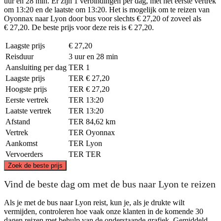
uur en 28 min. Er zijn 1 verbindingen per dag, met het eerste vertrek
om 13:20 en de laatste om 13:20. Het is mogelijk om te reizen van
Oyonnax naar Lyon door bus voor slechts € 27,20 of zoveel als
€ 27,20. De beste prijs voor deze reis is € 27,20.
Laagste prijs
€ 27,20
Reisduur
3 uur en 28 min
Aansluiting per dag
TER
1
Laagste prijs
TER
€ 27,20
Hoogste prijs
TER
€ 27,20
Eerste vertrek
TER
13:20
Laatste vertrek
TER
13:20
Afstand
TER
84,62 km
Vertrek
TER
Oyonnax
Aankomst
TER
Lyon
Vervoerders
TER
TER
©
CARTO
, ©
OpenStreetMap
contributors
Zoek de beste prijs
Oyonnax
Vind de beste dag om met de bus naar Lyon te reizen
Als je met de bus naar Lyon reist, kun je, als je drukte wilt
vermijden, controleren hoe vaak onze klanten in de komende 30
dagen reizen met behulp van de onderstaande grafiek. Gemiddeld