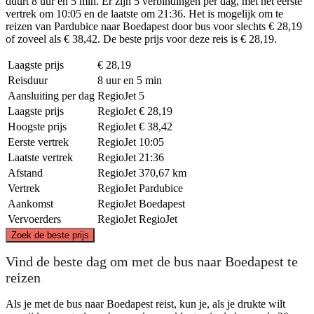
duurt 8 uur en 5 min. Er zijn 5 verbindingen per dag, met het eerste
vertrek om 10:05 en de laatste om 21:36. Het is mogelijk om te
reizen van Pardubice naar Boedapest door bus voor slechts € 28,19
of zoveel als € 38,42. De beste prijs voor deze reis is € 28,19.
Laagste prijs
€ 28,19
Reisduur
8 uur en 5 min
Aansluiting per dag
RegioJet
5
Laagste prijs
RegioJet
€ 28,19
Hoogste prijs
RegioJet
€ 38,42
Eerste vertrek
RegioJet
10:05
Laatste vertrek
RegioJet
21:36
Afstand
RegioJet
370,67 km
Vertrek
RegioJet
Pardubice
Aankomst
RegioJet
Boedapest
Vervoerders
RegioJet
RegioJet
©
CARTO
, ©
OpenStreetMap
contributors
Zoek de beste prijs
Pardubice
Vind de beste dag om met de bus naar Boedapest te
reizen
Als je met de bus naar Boedapest reist, kun je, als je drukte wilt