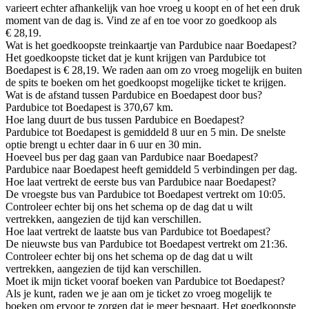
varieert echter afhankelijk van hoe vroeg u koopt en of het een druk
moment van de dag is. Vind ze af en toe voor zo goedkoop als
€ 28,19.
Wat is het goedkoopste treinkaartje van Pardubice naar Boedapest?
Het goedkoopste ticket dat je kunt krijgen van Pardubice tot
Boedapest is € 28,19. We raden aan om zo vroeg mogelijk en buiten
de spits te boeken om het goedkoopst mogelijke ticket te krijgen.
Wat is de afstand tussen Pardubice en Boedapest door bus?
Pardubice tot Boedapest is 370,67 km.
Hoe lang duurt de bus tussen Pardubice en Boedapest?
Pardubice tot Boedapest is gemiddeld 8 uur en 5 min. De snelste
optie brengt u echter daar in 6 uur en 30 min.
Hoeveel bus per dag gaan van Pardubice naar Boedapest?
Pardubice naar Boedapest heeft gemiddeld 5 verbindingen per dag.
Hoe laat vertrekt de eerste bus van Pardubice naar Boedapest?
De vroegste bus van Pardubice tot Boedapest vertrekt om 10:05.
Controleer echter bij ons het schema op de dag dat u wilt
vertrekken, aangezien de tijd kan verschillen.
Hoe laat vertrekt de laatste bus van Pardubice tot Boedapest?
De nieuwste bus van Pardubice tot Boedapest vertrekt om 21:36.
Controleer echter bij ons het schema op de dag dat u wilt
vertrekken, aangezien de tijd kan verschillen.
Moet ik mijn ticket vooraf boeken van Pardubice tot Boedapest?
Als je kunt, raden we je aan om je ticket zo vroeg mogelijk te
boeken om ervoor te zorgen dat je meer bespaart. Het goedkoopste