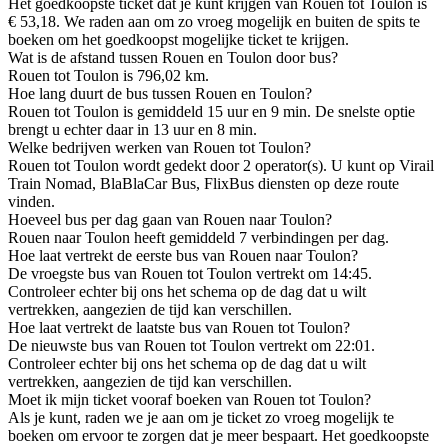
Het goedkoopste ticket dat je kunt krijgen van Rouen tot Toulon is
€ 53,18. We raden aan om zo vroeg mogelijk en buiten de spits te
boeken om het goedkoopst mogelijke ticket te krijgen.
Wat is de afstand tussen Rouen en Toulon door bus?
Rouen tot Toulon is 796,02 km.
Hoe lang duurt de bus tussen Rouen en Toulon?
Rouen tot Toulon is gemiddeld 15 uur en 9 min. De snelste optie
brengt u echter daar in 13 uur en 8 min.
Welke bedrijven werken van Rouen tot Toulon?
Rouen tot Toulon wordt gedekt door 2 operator(s). U kunt op Virail
Train Nomad, BlaBlaCar Bus, FlixBus diensten op deze route
vinden.
Hoeveel bus per dag gaan van Rouen naar Toulon?
Rouen naar Toulon heeft gemiddeld 7 verbindingen per dag.
Hoe laat vertrekt de eerste bus van Rouen naar Toulon?
De vroegste bus van Rouen tot Toulon vertrekt om 14:45.
Controleer echter bij ons het schema op de dag dat u wilt
vertrekken, aangezien de tijd kan verschillen.
Hoe laat vertrekt de laatste bus van Rouen tot Toulon?
De nieuwste bus van Rouen tot Toulon vertrekt om 22:01.
Controleer echter bij ons het schema op de dag dat u wilt
vertrekken, aangezien de tijd kan verschillen.
Moet ik mijn ticket vooraf boeken van Rouen tot Toulon?
Als je kunt, raden we je aan om je ticket zo vroeg mogelijk te
boeken om ervoor te zorgen dat je meer bespaart. Het goedkoopste