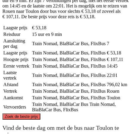
uur en 9 min. Er zijn 7 verbindingen per dag, met het eerste vertrek
om 14:45 en de laatste om 22:01. Het is mogelijk om te reizen van
Rouen naar Toulon door bus voor slechts € 53,18 of zoveel als
€ 107,11. De beste prijs voor deze reis is € 53,18.
Laagste prijs
€ 53,18
Reisduur
15 uur en 9 min
Aansluiting
Train Nomad, BlaBlaCar Bus, FlixBus
7
per dag
Laagste prijs
Train Nomad, BlaBlaCar Bus, FlixBus
€ 53,18
Hoogste prijs
Train Nomad, BlaBlaCar Bus, FlixBus
€ 107,11
Eerste vertrek
Train Nomad, BlaBlaCar Bus, FlixBus
14:45
Laatste
Train Nomad, BlaBlaCar Bus, FlixBus
22:01
vertrek
Afstand
Train Nomad, BlaBlaCar Bus, FlixBus
796,02 km
Vertrek
Train Nomad, BlaBlaCar Bus, FlixBus
Rouen
Aankomst
Train Nomad, BlaBlaCar Bus, FlixBus
Toulon
Train Nomad, BlaBlaCar Bus
Train Nomad,
Vervoerders
BlaBlaCar Bus, FlixBus
©
CARTO
, ©
OpenStreetMap
contributors
Zoek de beste prijs
Rouen
Vind de beste dag om met de bus naar Toulon te