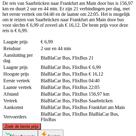
De reis van Saarbrücken naar Frankfurt am Main door bus is 156,97
km en duurt 2 uur en 44 min. Er zijn 21 verbindingen per dag, met
het eerste vertrek om 04:40 en de laatste om 22:05. Het is mogelijk
om te reizen van Saarbrücken naar Frankfurt am Main door bus
voor slechts € 6,99 of zoveel als € 16,12. De beste prijs voor deze
reis is € 6,99.
Laagste prijs
€ 6,99
Reisduur
2 uur en 44 min
Aansluiting per
BlaBlaCar Bus, FlixBus
21
dag
Laagste prijs
BlaBlaCar Bus, FlixBus
€ 6,99
Hoogste prijs
BlaBlaCar Bus, FlixBus
€ 16,12
Eerste vertrek
BlaBlaCar Bus, FlixBus
04:40
Laatste vertrek
BlaBlaCar Bus, FlixBus
22:05
Afstand
BlaBlaCar Bus, FlixBus
156,97 km
Vertrek
BlaBlaCar Bus, FlixBus
Saarbrücken
Aankomst
BlaBlaCar Bus, FlixBus
Frankfurt am Main
BlaBlaCar Bus, FlixBus
BlaBlaCar Bus,
Vervoerders
FlixBus
©
CARTO
, ©
OpenStreetMap
contributors
Zoek de beste prijs
Frankfurt