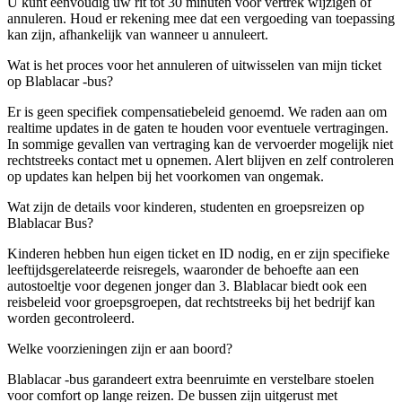
U kunt eenvoudig uw rit tot 30 minuten voor vertrek wijzigen of
annuleren. Houd er rekening mee dat een vergoeding van toepassing
kan zijn, afhankelijk van wanneer u annuleert.
Wat is het proces voor het annuleren of uitwisselen van mijn ticket
op Blablacar -bus?
Er is geen specifiek compensatiebeleid genoemd. We raden aan om
realtime updates in de gaten te houden voor eventuele vertragingen.
In sommige gevallen van vertraging kan de vervoerder mogelijk niet
rechtstreeks contact met u opnemen. Alert blijven en zelf controleren
op updates kan helpen bij het voorkomen van ongemak.
Wat zijn de details voor kinderen, studenten en groepsreizen op
Blablacar Bus?
Kinderen hebben hun eigen ticket en ID nodig, en er zijn specifieke
leeftijdsgerelateerde reisregels, waaronder de behoefte aan een
autostoeltje voor degenen jonger dan 3. Blablacar biedt ook een
reisbeleid voor groepsgroepen, dat rechtstreeks bij het bedrijf kan
worden gecontroleerd.
Welke voorzieningen zijn er aan boord?
Blablacar -bus garandeert extra beenruimte en verstelbare stoelen
voor comfort op lange reizen. De bussen zijn uitgerust met