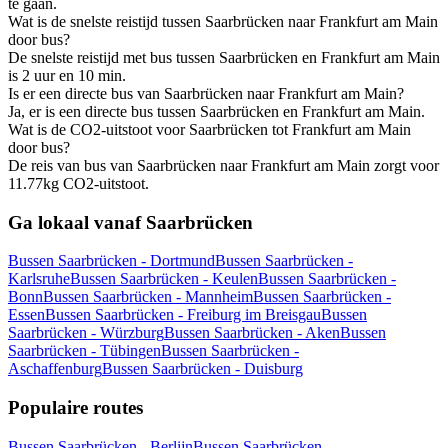
te gaan.
Wat is de snelste reistijd tussen Saarbrücken naar Frankfurt am Main
door bus?
De snelste reistijd met bus tussen Saarbrücken en Frankfurt am Main
is 2 uur en 10 min.
Is er een directe bus van Saarbrücken naar Frankfurt am Main?
Ja, er is een directe bus tussen Saarbrücken en Frankfurt am Main.
Wat is de CO2-uitstoot voor Saarbrücken tot Frankfurt am Main
door bus?
De reis van bus van Saarbrücken naar Frankfurt am Main zorgt voor
11.77kg CO2-uitstoot.
Ga lokaal vanaf Saarbrücken
Bussen Saarbrücken - Dortmund
Bussen Saarbrücken -
Karlsruhe
Bussen Saarbrücken - Keulen
Bussen Saarbrücken -
Bonn
Bussen Saarbrücken - Mannheim
Bussen Saarbrücken -
Essen
Bussen Saarbrücken - Freiburg im Breisgau
Bussen
Saarbrücken - Würzburg
Bussen Saarbrücken - Aken
Bussen
Saarbrücken - Tübingen
Bussen Saarbrücken -
Aschaffenburg
Bussen Saarbrücken - Duisburg
Populaire routes
Bussen Saarbrücken - Berlijn
Bussen Saarbrücken -