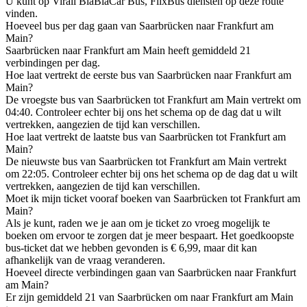
U kunt op Virail BlaBlaCar Bus, FlixBus diensten op deze route
vinden.
Hoeveel bus per dag gaan van Saarbrücken naar Frankfurt am
Main?
Saarbrücken naar Frankfurt am Main heeft gemiddeld 21
verbindingen per dag.
Hoe laat vertrekt de eerste bus van Saarbrücken naar Frankfurt am
Main?
De vroegste bus van Saarbrücken tot Frankfurt am Main vertrekt om
04:40. Controleer echter bij ons het schema op de dag dat u wilt
vertrekken, aangezien de tijd kan verschillen.
Hoe laat vertrekt de laatste bus van Saarbrücken tot Frankfurt am
Main?
De nieuwste bus van Saarbrücken tot Frankfurt am Main vertrekt
om 22:05. Controleer echter bij ons het schema op de dag dat u wilt
vertrekken, aangezien de tijd kan verschillen.
Moet ik mijn ticket vooraf boeken van Saarbrücken tot Frankfurt am
Main?
Als je kunt, raden we je aan om je ticket zo vroeg mogelijk te
boeken om ervoor te zorgen dat je meer bespaart. Het goedkoopste
bus-ticket dat we hebben gevonden is € 6,99, maar dit kan
afhankelijk van de vraag veranderen.
Hoeveel directe verbindingen gaan van Saarbrücken naar Frankfurt
am Main?
Er zijn gemiddeld 21 van Saarbrücken om naar Frankfurt am Main