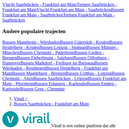
Vlucht Saarbrücken - Frankfurt am Main
Treinen Saarbrücken -
Frankfurt am Main
Vlucht Frankfurt am Main - Saarbrücken
Bussen
Frankfurt am Main - Saarbrücken
Treinen Frankfurt am Main -
Saarbrücken
Andere populaire trajecten
Bussen Mannheim - Wiesbaden
Bussen Gütersloh - Keulen
Bussen
Heidelberg - Keulen
Bussen Leipzig - Stuttgart
Bussen Münster -
München
Bussen Chemnitz - Paderborn
Bussen Gießen -
Bremen
Bussen Fieberbrunn - Salzburg
Bussen Offenburg -
Hannover
Bussen Markdorf - Freiburg im Breisgau
Bussen
Wiesbaden - Reutlingen
Bussen Heidelberg - Frankfurt am
Main
Bussen Magdeburg - Bremen
Bussen Cottbus - Leipzig
Bussen
Chemnitz - Aken
Bussen Saarbrücken - Leipzig
Bussen Frankfurt am
Main - Pforzheim
Bussen Erlangen - Karlsruhe
Bussen Emden -
Karlsruhe
Bussen Gera - Chemnitz
Virail
>
Bussen Saarbrücken - Frankfurt am Main
Virail is een online platform dat alle