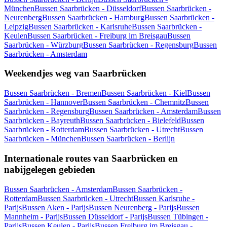
München
Bussen Saarbrücken - Düsseldorf
Bussen Saarbrücken -
Neurenberg
Bussen Saarbrücken - Hamburg
Bussen Saarbrücken -
Leipzig
Bussen Saarbrücken - Karlsruhe
Bussen Saarbrücken -
Keulen
Bussen Saarbrücken - Freiburg im Breisgau
Bussen
Saarbrücken - Würzburg
Bussen Saarbrücken - Regensburg
Bussen
Saarbrücken - Amsterdam
Weekendjes weg van Saarbrücken
Bussen Saarbrücken - Bremen
Bussen Saarbrücken - Kiel
Bussen
Saarbrücken - Hannover
Bussen Saarbrücken - Chemnitz
Bussen
Saarbrücken - Regensburg
Bussen Saarbrücken - Amsterdam
Bussen
Saarbrücken - Bayreuth
Bussen Saarbrücken - Bielefeld
Bussen
Saarbrücken - Rotterdam
Bussen Saarbrücken - Utrecht
Bussen
Saarbrücken - München
Bussen Saarbrücken - Berlijn
Internationale routes van Saarbrücken en
nabijgelegen gebieden
Bussen Saarbrücken - Amsterdam
Bussen Saarbrücken -
Rotterdam
Bussen Saarbrücken - Utrecht
Bussen Karlsruhe -
Parijs
Bussen Aken - Parijs
Bussen Neurenberg - Parijs
Bussen
Mannheim - Parijs
Bussen Düsseldorf - Parijs
Bussen Tübingen -
Parijs
Bussen Keulen - Parijs
Bussen Freiburg im Breisgau -