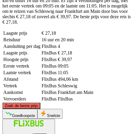
km en duurt 16 uur en 20 min. Er zijn 4 verbindingen per dag, met
het eerste vertrek om 09:05 en de laatste om 11:05. Het is mogelijk
om te reizen van Schleswig naar Frankfurt am Main door bus voor
slechts € 27,18 of zoveel als € 39,97. De beste prijs voor deze reis is
€ 27,18.
Laagste prijs
€ 27,18
Reisduur
16 uur en 20 min
Aansluiting per dag
FlixBus
4
Laagste prijs
FlixBus
€ 27,18
Hoogste prijs
FlixBus
€ 39,97
Eerste vertrek
FlixBus
09:05
Laatste vertrek
FlixBus
11:05
Afstand
FlixBus
494,06 km
Vertrek
FlixBus
Schleswig
Aankomst
FlixBus
Frankfurt am Main
Vervoerders
FlixBus
FlixBus
©
CARTO
, ©
OpenStreetMap
contributors
Zoek de beste prijs
Schleswig
Goedkoopste
Snelste