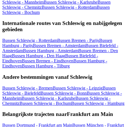
Schleswig - Mannheim
Bussen Schleswig - Karlsruhe
Bussen
Schleswig - Chemnitz
Bussen Schleswig - Rotterdam
Bussen
Schleswig - Bochum
Internationale routes van Schleswig en nabijgelegen
gebieden
Bussen Schleswig - Rotterdam
Bussen Bremen - Parijs
Bussen
Hamburg - Parijs
Bussen Bremen - Amsterdam
Bussen Bielefeld -
Amsterdam
Bussen Hamburg - Amsterdam
Bussen Bremen - Den
Haag
Bussen Hamburg - Den Haag
Bussen Bielefeld -
Eindhoven
Bussen Bremen - Eindhoven
Bussen Hamburg -
Eindhoven
Bussen Hamburg - Tilburg
Andere bestemmingen vanaf Schleswig
Bussen Schleswig - Bremen
Bussen Schleswig - Leipzig
Bussen
Schleswig - Bielefeld
Bussen Schleswig - Bonn
Bussen Schleswig -
Mannheim
Bussen Schleswig - Karlsruhe
Bussen Schleswig -
Chemnitz
Bussen Schleswig - Bochum
Bussen Schleswig - Hamburg
Belangrijkste trajecten naarFrankfurt am Main
Bussen Dortmund - Frankfurt am Main
Bussen München - Frankfurt