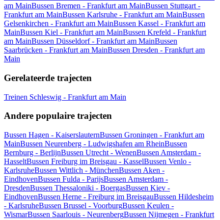
am Main
Bussen Bremen - Frankfurt am Main
Bussen Stuttgart -
Frankfurt am Main
Bussen Karlsruhe - Frankfurt am Main
Bussen
Gelsenkirchen - Frankfurt am Main
Bussen Kassel - Frankfurt am
Main
Bussen Kiel - Frankfurt am Main
Bussen Krefeld - Frankfurt
am Main
Bussen Düsseldorf - Frankfurt am Main
Bussen
Saarbrücken - Frankfurt am Main
Bussen Dresden - Frankfurt am
Main
Gerelateerde trajecten
Treinen Schleswig - Frankfurt am Main
Andere populaire trajecten
Bussen Hagen - Kaiserslautern
Bussen Groningen - Frankfurt am
Main
Bussen Neurenberg - Ludwigshafen am Rhein
Bussen
Bernburg - Berlijn
Bussen Utrecht - Wenen
Bussen Amsterdam -
Hasselt
Bussen Freiburg im Breisgau - Kassel
Bussen Venlo -
Karlsruhe
Bussen Wittlich - München
Bussen Aken -
Eindhoven
Bussen Fulda - Parijs
Bussen Amsterdam -
Dresden
Bussen Thessaloniki - Boergas
Bussen Kiev -
Eindhoven
Bussen Herne - Freiburg im Breisgau
Bussen Hildesheim
- Karlsruhe
Bussen Brussel - Voorburg
Bussen Keulen -
Wismar
Bussen Saarlouis - Neurenberg
Bussen Nijmegen - Frankfurt