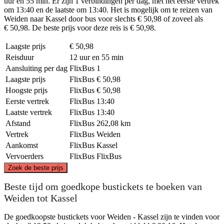
uur en 55 min. Er zijn 1 verbindingen per dag, met het eerste vertrek
om 13:40 en de laatste om 13:40. Het is mogelijk om te reizen van
Weiden naar Kassel door bus voor slechts € 50,98 of zoveel als
€ 50,98. De beste prijs voor deze reis is € 50,98.
Laagste prijs
€ 50,98
Reisduur
12 uur en 55 min
Aansluiting per dag
FlixBus
1
Laagste prijs
FlixBus
€ 50,98
Hoogste prijs
FlixBus
€ 50,98
Eerste vertrek
FlixBus
13:40
Laatste vertrek
FlixBus
13:40
Afstand
FlixBus
262,08 km
Vertrek
FlixBus
Weiden
Aankomst
FlixBus
Kassel
Vervoerders
FlixBus
FlixBus
©
CARTO
, ©
OpenStreetMap
contributors
Zoek de beste prijs
Kassel
Beste tijd om goedkope bustickets te boeken van
Weiden tot Kassel
De goedkoopste bustickets voor Weiden - Kassel zijn te vinden voor