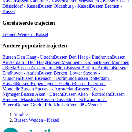
Kassel
Bussen Karlsruhe - Kassel
Bussen Wiesbaden - Kassel
Bussen
Düsseldorf - Kassel
Bussen Oldenburg - Kassel
Bussen Bremen -
Kassel
Gerelateerde trajecten
Treinen Weiden - Kassel
Andere populaire trajecten
Bussen Den Haag - Utrecht
Bussen Den Haag - Eindhoven
Bussen
Amsterdam - Den Haag
Bussen Mannheim - Gotha
Bussen München
- Breda
Bussen Amsterdam - Mons
Bussen Berlijn - Arnhem
Bussen
Eindhoven - Aarlen
Bussen Bergen, Lower Saxony -
München
Bussen Eisenach - Dortmund
Bussen Rotterdam -
Hasselt
Bussen Kopenhagen - Ebeltoft
Bussen Palermo -
Mondello
Bussen Suceava - Amsterdam
Bussen Goch -
Nijmegen
Bussen Aken - Utrecht
Bussen Aken - Rotterdam
Bussen
Bremen - Maastricht
Bussen Düsseldorf - Schwandorf in
Bayern
Bussen Grado, Friuli-Julisch Venetië - Venetië
Virail
>
Bussen Weiden - Kassel