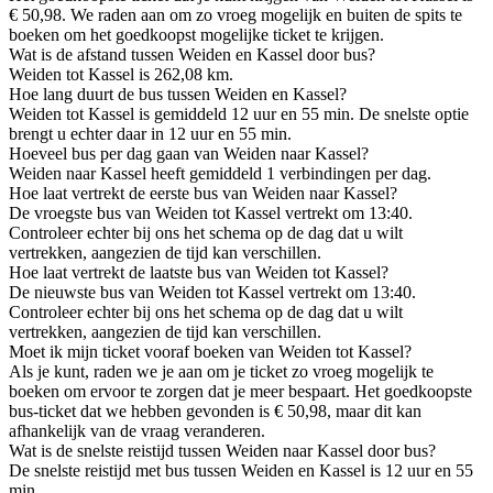
€ 50,98. We raden aan om zo vroeg mogelijk en buiten de spits te
boeken om het goedkoopst mogelijke ticket te krijgen.
Wat is de afstand tussen Weiden en Kassel door bus?
Weiden tot Kassel is 262,08 km.
Hoe lang duurt de bus tussen Weiden en Kassel?
Weiden tot Kassel is gemiddeld 12 uur en 55 min. De snelste optie
brengt u echter daar in 12 uur en 55 min.
Hoeveel bus per dag gaan van Weiden naar Kassel?
Weiden naar Kassel heeft gemiddeld 1 verbindingen per dag.
Hoe laat vertrekt de eerste bus van Weiden naar Kassel?
De vroegste bus van Weiden tot Kassel vertrekt om 13:40.
Controleer echter bij ons het schema op de dag dat u wilt
vertrekken, aangezien de tijd kan verschillen.
Hoe laat vertrekt de laatste bus van Weiden tot Kassel?
De nieuwste bus van Weiden tot Kassel vertrekt om 13:40.
Controleer echter bij ons het schema op de dag dat u wilt
vertrekken, aangezien de tijd kan verschillen.
Moet ik mijn ticket vooraf boeken van Weiden tot Kassel?
Als je kunt, raden we je aan om je ticket zo vroeg mogelijk te
boeken om ervoor te zorgen dat je meer bespaart. Het goedkoopste
bus-ticket dat we hebben gevonden is € 50,98, maar dit kan
afhankelijk van de vraag veranderen.
Wat is de snelste reistijd tussen Weiden naar Kassel door bus?
De snelste reistijd met bus tussen Weiden en Kassel is 12 uur en 55
min.