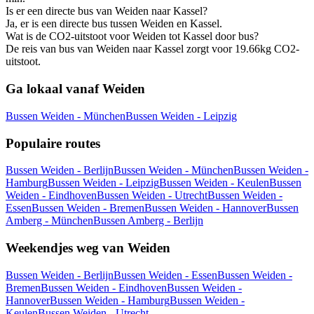
Is er een directe bus van Weiden naar Kassel?
Ja, er is een directe bus tussen Weiden en Kassel.
Wat is de CO2-uitstoot voor Weiden tot Kassel door bus?
De reis van bus van Weiden naar Kassel zorgt voor 19.66kg CO2-
uitstoot.
Ga lokaal vanaf Weiden
Bussen Weiden - München
Bussen Weiden - Leipzig
Populaire routes
Bussen Weiden - Berlijn
Bussen Weiden - München
Bussen Weiden -
Hamburg
Bussen Weiden - Leipzig
Bussen Weiden - Keulen
Bussen
Weiden - Eindhoven
Bussen Weiden - Utrecht
Bussen Weiden -
Essen
Bussen Weiden - Bremen
Bussen Weiden - Hannover
Bussen
Amberg - München
Bussen Amberg - Berlijn
Weekendjes weg van Weiden
Bussen Weiden - Berlijn
Bussen Weiden - Essen
Bussen Weiden -
Bremen
Bussen Weiden - Eindhoven
Bussen Weiden -
Hannover
Bussen Weiden - Hamburg
Bussen Weiden -
Keulen
Bussen Weiden - Utrecht