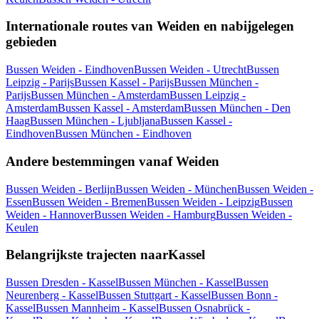
Internationale routes van Weiden en nabijgelegen
gebieden
Bussen Weiden - Eindhoven
Bussen Weiden - Utrecht
Bussen
Leipzig - Parijs
Bussen Kassel - Parijs
Bussen München -
Parijs
Bussen München - Amsterdam
Bussen Leipzig -
Amsterdam
Bussen Kassel - Amsterdam
Bussen München - Den
Haag
Bussen München - Ljubljana
Bussen Kassel -
Eindhoven
Bussen München - Eindhoven
Andere bestemmingen vanaf Weiden
Bussen Weiden - Berlijn
Bussen Weiden - München
Bussen Weiden -
Essen
Bussen Weiden - Bremen
Bussen Weiden - Leipzig
Bussen
Weiden - Hannover
Bussen Weiden - Hamburg
Bussen Weiden -
Keulen
Belangrijkste trajecten naarKassel
Bussen Dresden - Kassel
Bussen München - Kassel
Bussen
Neurenberg - Kassel
Bussen Stuttgart - Kassel
Bussen Bonn -
Kassel
Bussen Mannheim - Kassel
Bussen Osnabrück -