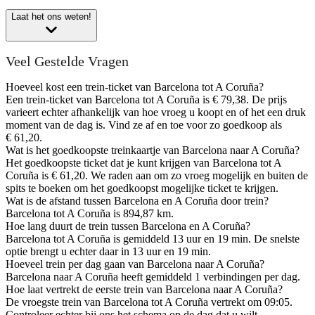
Laat het ons weten!
Veel Gestelde Vragen
Hoeveel kost een trein-ticket van Barcelona tot A Coruña?
Een trein-ticket van Barcelona tot A Coruña is € 79,38. De prijs
varieert echter afhankelijk van hoe vroeg u koopt en of het een druk
moment van de dag is. Vind ze af en toe voor zo goedkoop als
€ 61,20.
Wat is het goedkoopste treinkaartje van Barcelona naar A Coruña?
Het goedkoopste ticket dat je kunt krijgen van Barcelona tot A
Coruña is € 61,20. We raden aan om zo vroeg mogelijk en buiten de
spits te boeken om het goedkoopst mogelijke ticket te krijgen.
Wat is de afstand tussen Barcelona en A Coruña door trein?
Barcelona tot A Coruña is 894,87 km.
Hoe lang duurt de trein tussen Barcelona en A Coruña?
Barcelona tot A Coruña is gemiddeld 13 uur en 19 min. De snelste
optie brengt u echter daar in 13 uur en 19 min.
Hoeveel trein per dag gaan van Barcelona naar A Coruña?
Barcelona naar A Coruña heeft gemiddeld 1 verbindingen per dag.
Hoe laat vertrekt de eerste trein van Barcelona naar A Coruña?
De vroegste trein van Barcelona tot A Coruña vertrekt om 09:05.
Controleer echter bij ons het schema op de dag dat u wilt