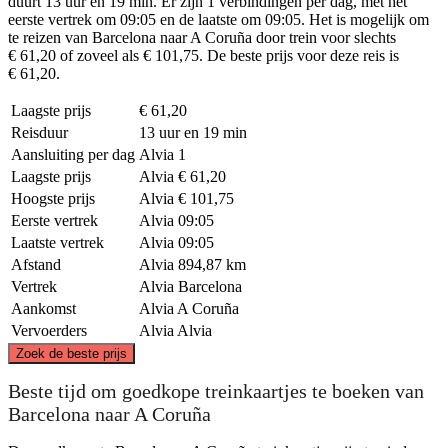
duurt 13 uur en 19 min. Er zijn 1 verbindingen per dag, met het
eerste vertrek om 09:05 en de laatste om 09:05. Het is mogelijk om
te reizen van Barcelona naar A Coruña door trein voor slechts
€ 61,20 of zoveel als € 101,75. De beste prijs voor deze reis is
€ 61,20.
Laagste prijs
€ 61,20
Reisduur
13 uur en 19 min
Aansluiting per dag
Alvia
1
Laagste prijs
Alvia
€ 61,20
Hoogste prijs
Alvia
€ 101,75
Eerste vertrek
Alvia
09:05
Laatste vertrek
Alvia
09:05
Afstand
Alvia
894,87 km
Vertrek
Alvia
Barcelona
Aankomst
Alvia
A Coruña
Vervoerders
Alvia
Alvia
©
CARTO
, ©
OpenStreetMap
contributors
Zoek de beste prijs
Beste tijd om goedkope treinkaartjes te boeken van
Barcelona naar A Coruña
A Coruña