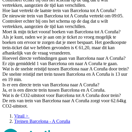
vertrekken, aangezien de tijd kan verschillen.
Hoe laat vertrekt de laatste trein van Barcelona tot A Coruña?
De nieuwste trein van Barcelona tot A Coruña vertrekt om 09:05.
Controleer echter bij ons het schema op de dag dat u wilt
vertrekken, aangezien de tijd kan verschillen.
Moet ik mijn ticket vooraf boeken van Barcelona tot A Coruña?
Als je kunt, raden we je aan om je ticket zo vroeg mogelijk te
boeken om ervoor te zorgen dat je meer bespaart. Het goedkoopste
trein-ticket dat we hebben gevonden is € 61,20, maar dit kan
afhankelijk van de vraag veranderen.
Hoeveel directe verbindingen gaan van Barcelona naar A Coruña?
Er zijn gemiddeld 1 van Barcelona om naar A Coruña te gaan.
Wat is de snelste reistijd tussen Barcelona naar A Coruña door trein?
De snelste reistijd met trein tussen Barcelona en A Coruña is 13 uur
en 19 min.
Is er een directe trein van Barcelona naar A Coruña?
Ja, er is een directe trein tussen Barcelona en A Coruña.
Wat is de CO2-uitstoot voor Barcelona tot A Coruña door trein?
De reis van trein van Barcelona naar A Coruña zorgt voor 62.64kg
CO2-uitstoot.
Virail
>
Treinen Barcelona - A Coruña