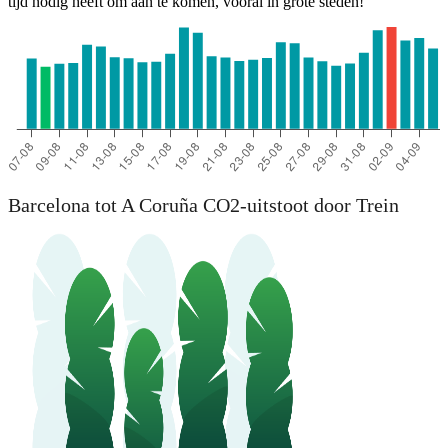
tijd nodig heeft om aan te komen, vooral in grote steden!
Barcelona tot A Coruña CO2-uitstoot door Trein