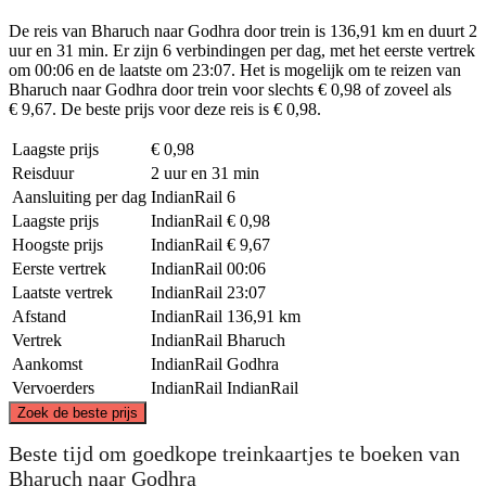
De reis van Bharuch naar Godhra door trein is 136,91 km en duurt 2
uur en 31 min. Er zijn 6 verbindingen per dag, met het eerste vertrek
om 00:06 en de laatste om 23:07. Het is mogelijk om te reizen van
Bharuch naar Godhra door trein voor slechts € 0,98 of zoveel als
€ 9,67. De beste prijs voor deze reis is € 0,98.
Laagste prijs
€ 0,98
Reisduur
2 uur en 31 min
Aansluiting per dag
IndianRail
6
Laagste prijs
IndianRail
€ 0,98
Hoogste prijs
IndianRail
€ 9,67
Eerste vertrek
IndianRail
00:06
Laatste vertrek
IndianRail
23:07
Afstand
IndianRail
136,91 km
Vertrek
IndianRail
Bharuch
Aankomst
IndianRail
Godhra
Vervoerders
IndianRail
IndianRail
©
CARTO
, ©
OpenStreetMap
contributors
Zoek de beste prijs
Godhra
Beste tijd om goedkope treinkaartjes te boeken van
Bharuch naar Godhra