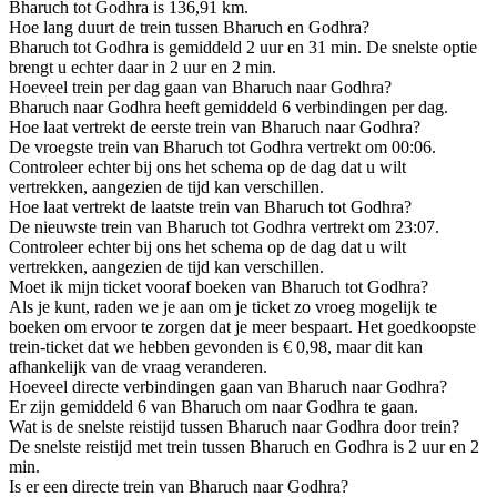
Bharuch tot Godhra is 136,91 km.
Hoe lang duurt de trein tussen Bharuch en Godhra?
Bharuch tot Godhra is gemiddeld 2 uur en 31 min. De snelste optie
brengt u echter daar in 2 uur en 2 min.
Hoeveel trein per dag gaan van Bharuch naar Godhra?
Bharuch naar Godhra heeft gemiddeld 6 verbindingen per dag.
Hoe laat vertrekt de eerste trein van Bharuch naar Godhra?
De vroegste trein van Bharuch tot Godhra vertrekt om 00:06.
Controleer echter bij ons het schema op de dag dat u wilt
vertrekken, aangezien de tijd kan verschillen.
Hoe laat vertrekt de laatste trein van Bharuch tot Godhra?
De nieuwste trein van Bharuch tot Godhra vertrekt om 23:07.
Controleer echter bij ons het schema op de dag dat u wilt
vertrekken, aangezien de tijd kan verschillen.
Moet ik mijn ticket vooraf boeken van Bharuch tot Godhra?
Als je kunt, raden we je aan om je ticket zo vroeg mogelijk te
boeken om ervoor te zorgen dat je meer bespaart. Het goedkoopste
trein-ticket dat we hebben gevonden is € 0,98, maar dit kan
afhankelijk van de vraag veranderen.
Hoeveel directe verbindingen gaan van Bharuch naar Godhra?
Er zijn gemiddeld 6 van Bharuch om naar Godhra te gaan.
Wat is de snelste reistijd tussen Bharuch naar Godhra door trein?
De snelste reistijd met trein tussen Bharuch en Godhra is 2 uur en 2
min.
Is er een directe trein van Bharuch naar Godhra?