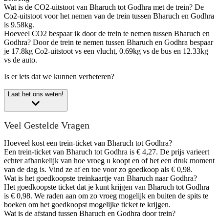
Wat is de CO2-uitstoot van Bharuch tot Godhra met de trein?
De
Co2-uitstoot voor het nemen van de trein tussen Bharuch en Godhra
is 9.58kg.
Hoeveel CO2 bespaar ik door de trein te nemen tussen Bharuch en
Godhra?
Door de trein te nemen tussen Bharuch en Godhra bespaar
je 17.8kg Co2-uitstoot vs een vlucht, 0.69kg vs de bus en 12.33kg
vs de auto.
Is er iets dat we kunnen verbeteren?
Laat het ons weten!
Veel Gestelde Vragen
Hoeveel kost een trein-ticket van Bharuch tot Godhra?
Een trein-ticket van Bharuch tot Godhra is € 4,27. De prijs varieert
echter afhankelijk van hoe vroeg u koopt en of het een druk moment
van de dag is. Vind ze af en toe voor zo goedkoop als € 0,98.
Wat is het goedkoopste treinkaartje van Bharuch naar Godhra?
Het goedkoopste ticket dat je kunt krijgen van Bharuch tot Godhra
is € 0,98. We raden aan om zo vroeg mogelijk en buiten de spits te
boeken om het goedkoopst mogelijke ticket te krijgen.
Wat is de afstand tussen Bharuch en Godhra door trein?