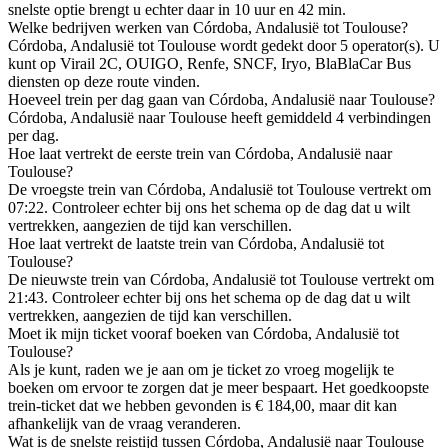
snelste optie brengt u echter daar in 10 uur en 42 min.
Welke bedrijven werken van Córdoba, Andalusië tot Toulouse?
Córdoba, Andalusië tot Toulouse wordt gedekt door 5 operator(s). U
kunt op Virail 2C, OUIGO, Renfe, SNCF, Iryo, BlaBlaCar Bus
diensten op deze route vinden.
Hoeveel trein per dag gaan van Córdoba, Andalusië naar Toulouse?
Córdoba, Andalusië naar Toulouse heeft gemiddeld 4 verbindingen
per dag.
Hoe laat vertrekt de eerste trein van Córdoba, Andalusië naar
Toulouse?
De vroegste trein van Córdoba, Andalusië tot Toulouse vertrekt om
07:22. Controleer echter bij ons het schema op de dag dat u wilt
vertrekken, aangezien de tijd kan verschillen.
Hoe laat vertrekt de laatste trein van Córdoba, Andalusië tot
Toulouse?
De nieuwste trein van Córdoba, Andalusië tot Toulouse vertrekt om
21:43. Controleer echter bij ons het schema op de dag dat u wilt
vertrekken, aangezien de tijd kan verschillen.
Moet ik mijn ticket vooraf boeken van Córdoba, Andalusië tot
Toulouse?
Als je kunt, raden we je aan om je ticket zo vroeg mogelijk te
boeken om ervoor te zorgen dat je meer bespaart. Het goedkoopste
trein-ticket dat we hebben gevonden is € 184,00, maar dit kan
afhankelijk van de vraag veranderen.
Wat is de snelste reistijd tussen Córdoba, Andalusië naar Toulouse