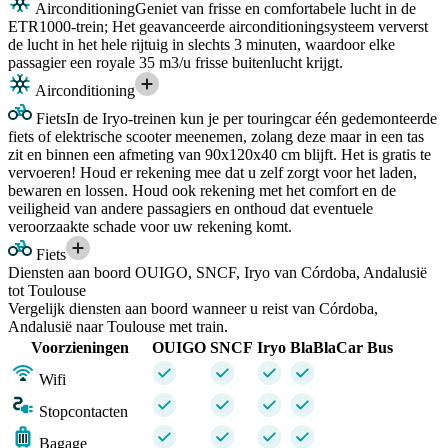
Airconditioning
Geniet van frisse en comfortabele lucht in de
ETR1000-trein; Het geavanceerde airconditioningsysteem ververst
de lucht in het hele rijtuig in slechts 3 minuten, waardoor elke
passagier een royale 35 m3/u frisse buitenlucht krijgt.
Airconditioning
Fiets
In de Iryo-treinen kun je per touringcar één gedemonteerde
fiets of elektrische scooter meenemen, zolang deze maar in een tas
zit en binnen een afmeting van 90x120x40 cm blijft. Het is gratis te
vervoeren! Houd er rekening mee dat u zelf zorgt voor het laden,
bewaren en lossen. Houd ook rekening met het comfort en de
veiligheid van andere passagiers en onthoud dat eventuele
veroorzaakte schade voor uw rekening komt.
Fiets
Diensten aan boord OUIGO, SNCF, Iryo van Córdoba, Andalusië
tot Toulouse
Vergelijk diensten aan boord wanneer u reist van Córdoba,
Andalusië naar Toulouse met train.
Voorzieningen
OUIGO
SNCF
Iryo
BlaBlaCar Bus
Wifi
Stopcontacten
Bagage