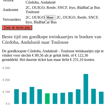
Vertrek
Córdoba, Andalusië
2C, OUIGO, Renfe, SNCF, Iryo, BlaBlaCar Bus
Aankomst
Toulouse
2C, OUIGO
2C, OUIGO, Renfe, SNCF,
Meer
Vervoerders
Iryo, BlaBlaCar Bus
©
CARTO
, ©
OpenStreetMap
contributors
Zoek de beste prijs
Toulouse
Beste tijd om goedkope treinkaartjes te boeken van
Córdoba, Andalusië naar Toulouse
De goedkoopste Córdoba, Andalusië - Toulouse treinkaartjes zijn te
vinden voor slechts € 89,56 als je geluk hebt, of € 122,36
gemiddeld. Het duurste ticket kan maar liefst € 251,10 kosten.
Cordova