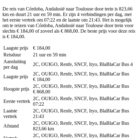
De reis van Córdoba, Andalusië naar Toulouse door trein is 823,66
km en duurt 21 uur en 59 min. Er zijn 4 verbindingen per dag, met
het eerste vertrek om 07:22 en de laatste om 21:43. Het is mogelijk
om te reizen van Córdoba, Andalusië naar Toulouse door trein voor
slechts € 184,00 of zoveel als € 868,00. De beste prijs voor deze reis
is € 184,00.
Laagste prijs
€ 184,00
Reisduur
21 uur en 59 min
Aansluiting
2C, OUIGO, Renfe, SNCF, Iryo, BlaBlaCar Bus
4
per dag
2C, OUIGO, Renfe, SNCF, Iryo, BlaBlaCar Bus
Laagste prijs
€ 184,00
2C, OUIGO, Renfe, SNCF, Iryo, BlaBlaCar Bus
Hoogste prijs
€ 868,00
2C, OUIGO, Renfe, SNCF, Iryo, BlaBlaCar Bus
Eerste vertrek
07:22
Laatste
2C, OUIGO, Renfe, SNCF, Iryo, BlaBlaCar Bus
vertrek
21:43
2C, OUIGO, Renfe, SNCF, Iryo, BlaBlaCar Bus
Afstand
823,66 km
2C, OUIGO, Renfe, SNCF, Iryo, BlaBlaCar Bus