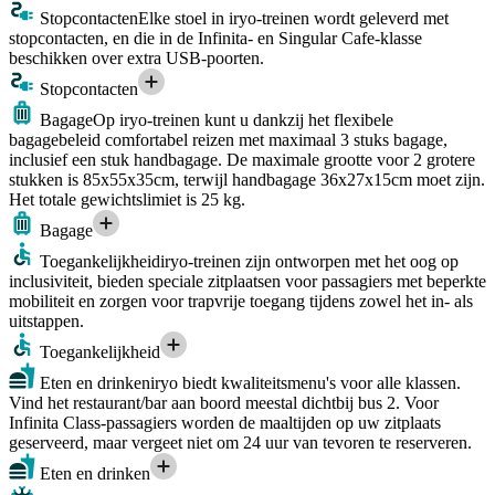
Stopcontacten
Elke stoel in iryo-treinen wordt geleverd met
stopcontacten, en die in de Infinita- en Singular Cafe-klasse
beschikken over extra USB-poorten.
Stopcontacten
Bagage
Op iryo-treinen kunt u dankzij het flexibele
bagagebeleid comfortabel reizen met maximaal 3 stuks bagage,
inclusief een stuk handbagage. De maximale grootte voor 2 grotere
stukken is 85x55x35cm, terwijl handbagage 36x27x15cm moet zijn.
Het totale gewichtslimiet is 25 kg.
Bagage
Toegankelijkheid
iryo-treinen zijn ontworpen met het oog op
inclusiviteit, bieden speciale zitplaatsen voor passagiers met beperkte
mobiliteit en zorgen voor trapvrije toegang tijdens zowel het in- als
uitstappen.
Toegankelijkheid
Eten en drinken
iryo biedt kwaliteitsmenu's voor alle klassen.
Vind het restaurant/bar aan boord meestal dichtbij bus 2. Voor
Infinita Class-passagiers worden de maaltijden op uw zitplaats
geserveerd, maar vergeet niet om 24 uur van tevoren te reserveren.
Eten en drinken