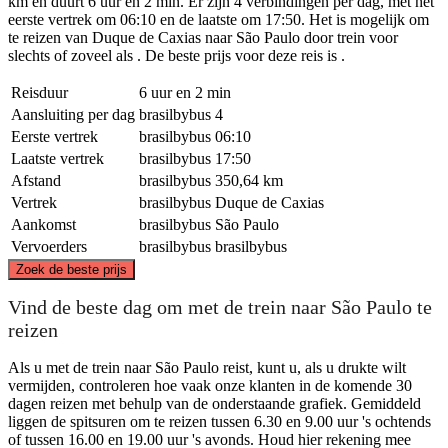
km en duurt 6 uur en 2 min. Er zijn 4 verbindingen per dag, met het
eerste vertrek om 06:10 en de laatste om 17:50. Het is mogelijk om
te reizen van Duque de Caxias naar São Paulo door trein voor
slechts of zoveel als . De beste prijs voor deze reis is .
Reisduur
6 uur en 2 min
Aansluiting per dag
brasilbybus
4
Eerste vertrek
brasilbybus
06:10
Laatste vertrek
brasilbybus
17:50
Afstand
brasilbybus
350,64 km
Vertrek
brasilbybus
Duque de Caxias
Aankomst
brasilbybus
São Paulo
Vervoerders
brasilbybus
brasilbybus
©
CARTO
, ©
OpenStreetMap
contributors
Zoek de beste prijs
Vind de beste dag om met de trein naar São Paulo te
reizen
Duque de Caxias
Als u met de trein naar São Paulo reist, kunt u, als u drukte wilt
vermijden, controleren hoe vaak onze klanten in de komende 30
dagen reizen met behulp van de onderstaande grafiek. Gemiddeld
liggen de spitsuren om te reizen tussen 6.30 en 9.00 uur 's ochtends
São Paulo
of tussen 16.00 en 19.00 uur 's avonds. Houd hier rekening mee