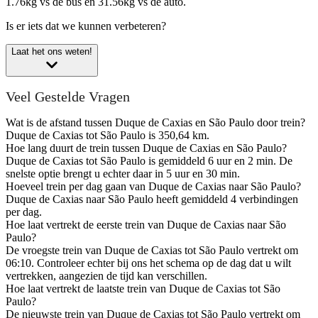
1.76kg vs de bus en 31.56kg vs de auto.
Is er iets dat we kunnen verbeteren?
Laat het ons weten!
Veel Gestelde Vragen
Wat is de afstand tussen Duque de Caxias en São Paulo door trein?
Duque de Caxias tot São Paulo is 350,64 km.
Hoe lang duurt de trein tussen Duque de Caxias en São Paulo?
Duque de Caxias tot São Paulo is gemiddeld 6 uur en 2 min. De
snelste optie brengt u echter daar in 5 uur en 30 min.
Hoeveel trein per dag gaan van Duque de Caxias naar São Paulo?
Duque de Caxias naar São Paulo heeft gemiddeld 4 verbindingen
per dag.
Hoe laat vertrekt de eerste trein van Duque de Caxias naar São
Paulo?
De vroegste trein van Duque de Caxias tot São Paulo vertrekt om
06:10. Controleer echter bij ons het schema op de dag dat u wilt
vertrekken, aangezien de tijd kan verschillen.
Hoe laat vertrekt de laatste trein van Duque de Caxias tot São
Paulo?
De nieuwste trein van Duque de Caxias tot São Paulo vertrekt om