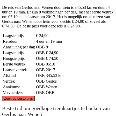
De reis van Gerlos naar Wenen door trein is 345,53 km en duurt 4
uur en 19 min. Er zijn 8 verbindingen per dag, met het eerste vertrek
om 05:10 en de laatste om 20:17. Het is mogelijk om te reizen van
Gerlos naar Wenen door trein voor slechts € 24,90 of zoveel als
€ 74,50. De beste prijs voor deze reis is € 24,90.
Laagste prijs
€ 24,90
Reisduur
4 uur en 19 min
Aansluiting per dag
ÖBB
8
Laagste prijs
ÖBB
€ 24,90
Hoogste prijs
ÖBB
€ 74,50
Eerste vertrek
ÖBB
05:10
Laatste vertrek
ÖBB
20:17
Afstand
ÖBB
345,53 km
Vertrek
ÖBB
Gerlos
Aankomst
ÖBB
Wenen
Vervoerders
ÖBB
ÖBB
©
CARTO
, ©
OpenStreetMap
contributors
Zoek de beste prijs
Beste tijd om goedkope treinkaartjes te boeken van
Gerlos naar Wenen