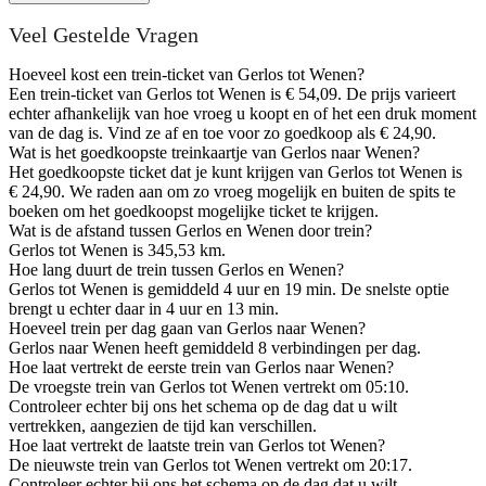
Veel Gestelde Vragen
Hoeveel kost een trein-ticket van Gerlos tot Wenen?
Een trein-ticket van Gerlos tot Wenen is € 54,09. De prijs varieert
echter afhankelijk van hoe vroeg u koopt en of het een druk moment
van de dag is. Vind ze af en toe voor zo goedkoop als € 24,90.
Wat is het goedkoopste treinkaartje van Gerlos naar Wenen?
Het goedkoopste ticket dat je kunt krijgen van Gerlos tot Wenen is
€ 24,90. We raden aan om zo vroeg mogelijk en buiten de spits te
boeken om het goedkoopst mogelijke ticket te krijgen.
Wat is de afstand tussen Gerlos en Wenen door trein?
Gerlos tot Wenen is 345,53 km.
Hoe lang duurt de trein tussen Gerlos en Wenen?
Gerlos tot Wenen is gemiddeld 4 uur en 19 min. De snelste optie
brengt u echter daar in 4 uur en 13 min.
Hoeveel trein per dag gaan van Gerlos naar Wenen?
Gerlos naar Wenen heeft gemiddeld 8 verbindingen per dag.
Hoe laat vertrekt de eerste trein van Gerlos naar Wenen?
De vroegste trein van Gerlos tot Wenen vertrekt om 05:10.
Controleer echter bij ons het schema op de dag dat u wilt
vertrekken, aangezien de tijd kan verschillen.
Hoe laat vertrekt de laatste trein van Gerlos tot Wenen?
De nieuwste trein van Gerlos tot Wenen vertrekt om 20:17.
Controleer echter bij ons het schema op de dag dat u wilt