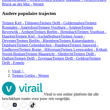
Bruck an der Mur - Wenen
Andere populaire trajecten
Treinen Kiel - Tübingen
Treinen Delft - Geldermalsen
Treinen
Rosmalen - Amersfoort
Treinen Voorburg - Arnhem
Treinen
Beverwijk - Arnhem
Treinen Berlijn - Hemsbach
Treinen Voorhout -
Haarlem
Treinen Kiel - Aschaffenburg
Treinen Assen -
Deventer
Treinen Berlijn - Rheinberg
Treinen Kaiserslautern -
Duisburg
Treinen Gelsenkirchen - Hamburg
Treinen Sauwerd -
Eindhoven
Treinen Borne - Hilversum
Treinen Leeuwarden - Kijkuit,
Noord-Brabant
Treinen Maastricht - Sliedrecht
Treinen Delft -
Dalfsen
Treinen Delft - Zevenaar
Treinen Delft - Geldrop
Treinen
Delft - Ermelo
Virail
>
Treinen Gerlos - Wenen
Virail is een online platform dat alle
beschikbare routes voor jouw reis vergelijkt.