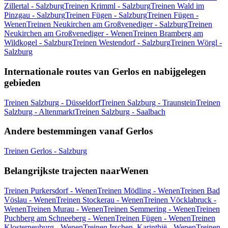
Zillertal - Salzburg
Treinen Krimml - Salzburg
Treinen Wald im
Pinzgau - Salzburg
Treinen Fügen - Salzburg
Treinen Fügen -
Wenen
Treinen Neukirchen am Großvenediger - Salzburg
Treinen
Neukirchen am Großvenediger - Wenen
Treinen Bramberg am
Wildkogel - Salzburg
Treinen Westendorf - Salzburg
Treinen Wörgl -
Salzburg
Internationale routes van Gerlos en nabijgelegen
gebieden
Treinen Salzburg - Düsseldorf
Treinen Salzburg - Traunstein
Treinen
Salzburg - Altenmarkt
Treinen Salzburg - Saalbach
Andere bestemmingen vanaf Gerlos
Treinen Gerlos - Salzburg
Belangrijkste trajecten naarWenen
Treinen Purkersdorf - Wenen
Treinen Mödling - Wenen
Treinen Bad
Vöslau - Wenen
Treinen Stockerau - Wenen
Treinen Vöcklabruck -
Wenen
Treinen Murau - Wenen
Treinen Semmering - Wenen
Treinen
Puchberg am Schneeberg - Wenen
Treinen Fügen - Wenen
Treinen
Klosterneuburg - Wenen
Treinen Irschen, Karinthië - Wenen
Treinen