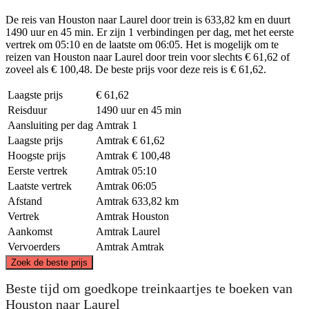
De reis van Houston naar Laurel door trein is 633,82 km en duurt
1490 uur en 45 min. Er zijn 1 verbindingen per dag, met het eerste
vertrek om 05:10 en de laatste om 06:05. Het is mogelijk om te
reizen van Houston naar Laurel door trein voor slechts € 61,62 of
zoveel als € 100,48. De beste prijs voor deze reis is € 61,62.
Laagste prijs
€ 61,62
Reisduur
1490 uur en 45 min
Aansluiting per dag
Amtrak
1
Laagste prijs
Amtrak
€ 61,62
Hoogste prijs
Amtrak
€ 100,48
Eerste vertrek
Amtrak
05:10
Laatste vertrek
Amtrak
06:05
Afstand
Amtrak
633,82 km
Vertrek
Amtrak
Houston
Aankomst
Amtrak
Laurel
Vervoerders
Amtrak
Amtrak
©
CARTO
, ©
OpenStreetMap
contributors
Zoek de beste prijs
Beste tijd om goedkope treinkaartjes te boeken van
Houston naar Laurel
Laurel, MS