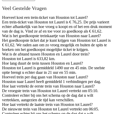
Veel Gestelde Vragen
Hoeveel kost een trein-ticket van Houston tot Laurel?
Een trein-ticket van Houston tot Laurel is € 76,25. De prijs varieert
echter afhankelijk van hoe vroeg u koopt en of het een druk moment
van de dag is. Vind ze af en toe voor zo goedkoop als € 61,62.
Wat is het goedkoopste treinkaartje van Houston naar Laurel?
Het goedkoopste ticket dat je kunt krijgen van Houston tot Laurel is
€ 61,62. We raden aan om zo vroeg mogelijk en buiten de spits te
boeken om het goedkoopst mogelijke ticket te krijgen.
Wat is de afstand tussen Houston en Laurel door trein?
Houston tot Laurel is 633,82 km.
Hoe lang duurt de trein tussen Houston en Laurel?
Houston tot Laurel is gemiddeld 1490 uur en 45 min. De snelste
optie brengt u echter daar in 21 uur en 55 min.
Hoeveel trein per dag gaan van Houston naar Laurel?
Houston naar Laurel heeft gemiddeld 1 verbindingen per dag.
Hoe laat vertrekt de eerste trein van Houston naar Laurel?
De vroegste trein van Houston tot Laurel vertrekt om 05:10.
Controleer echter bij ons het schema op de dag dat u wilt
vertrekken, aangezien de tijd kan verschillen.
Hoe laat vertrekt de laatste trein van Houston tot Laurel?
De nieuwste trein van Houston tot Laurel vertrekt om 06:05.
Controleer echter bij ons het schema op de dag dat u wilt