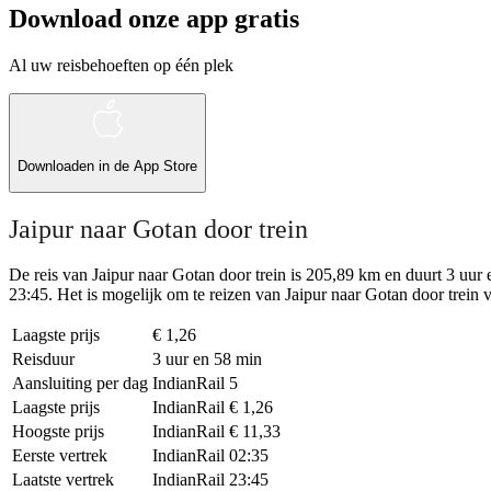
Download onze app gratis
Al uw reisbehoeften op één plek
Downloaden in de
App Store
Jaipur naar Gotan door trein
De reis van Jaipur naar Gotan door trein is 205,89 km en duurt 3 uur 
23:45. Het is mogelijk om te reizen van Jaipur naar Gotan door trein vo
Laagste prijs
€ 1,26
Reisduur
3 uur en 58 min
Aansluiting per dag
IndianRail
5
Laagste prijs
IndianRail
€ 1,26
Hoogste prijs
IndianRail
€ 11,33
Eerste vertrek
IndianRail
02:35
Laatste vertrek
IndianRail
23:45