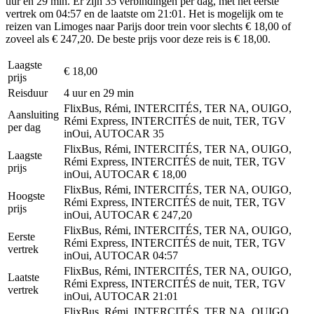
uur en 29 min. Er zijn 35 verbindingen per dag, met het eerste
vertrek om 04:57 en de laatste om 21:01. Het is mogelijk om te
reizen van Limoges naar Parijs door trein voor slechts € 18,00 of
zoveel als € 247,20. De beste prijs voor deze reis is € 18,00.
Laagste
€ 18,00
prijs
Reisduur
4 uur en 29 min
FlixBus, Rémi, INTERCITÉS, TER NA, OUIGO,
Aansluiting
Rémi Express, INTERCITÉS de nuit, TER, TGV
per dag
inOui, AUTOCAR
35
FlixBus, Rémi, INTERCITÉS, TER NA, OUIGO,
Laagste
Rémi Express, INTERCITÉS de nuit, TER, TGV
prijs
inOui, AUTOCAR
€ 18,00
FlixBus, Rémi, INTERCITÉS, TER NA, OUIGO,
Hoogste
Rémi Express, INTERCITÉS de nuit, TER, TGV
prijs
inOui, AUTOCAR
€ 247,20
FlixBus, Rémi, INTERCITÉS, TER NA, OUIGO,
Eerste
Rémi Express, INTERCITÉS de nuit, TER, TGV
vertrek
inOui, AUTOCAR
04:57
FlixBus, Rémi, INTERCITÉS, TER NA, OUIGO,
Laatste
Rémi Express, INTERCITÉS de nuit, TER, TGV
vertrek
inOui, AUTOCAR
21:01
FlixBus, Rémi, INTERCITÉS, TER NA, OUIGO,