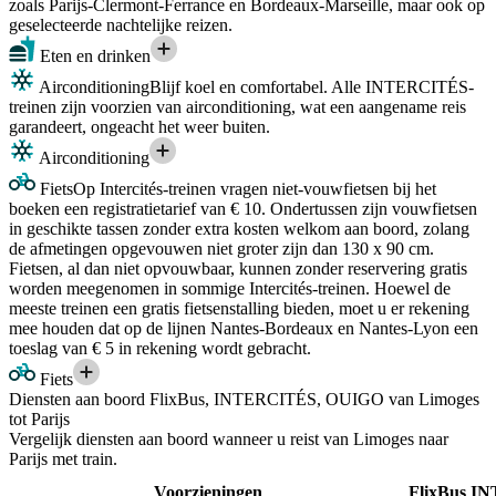
zoals Parijs-Clermont-Ferrance en Bordeaux-Marseille, maar ook op
geselecteerde nachtelijke reizen.
Eten en drinken
Airconditioning
Blijf koel en comfortabel. Alle INTERCITÉS-
treinen zijn voorzien van airconditioning, wat een aangename reis
garandeert, ongeacht het weer buiten.
Airconditioning
Fiets
Op Intercités-treinen vragen niet-vouwfietsen bij het
boeken een registratietarief van € 10. Ondertussen zijn vouwfietsen
in geschikte tassen zonder extra kosten welkom aan boord, zolang
de afmetingen opgevouwen niet groter zijn dan 130 x 90 cm.
Fietsen, al dan niet opvouwbaar, kunnen zonder reservering gratis
worden meegenomen in sommige Intercités-treinen. Hoewel de
meeste treinen een gratis fietsenstalling bieden, moet u er rekening
mee houden dat op de lijnen Nantes-Bordeaux en Nantes-Lyon een
toeslag van € 5 in rekening wordt gebracht.
Fiets
Diensten aan boord FlixBus, INTERCITÉS, OUIGO van Limoges
tot Parijs
Vergelijk diensten aan boord wanneer u reist van Limoges naar
Parijs met train.
Voorzieningen
FlixBus
IN