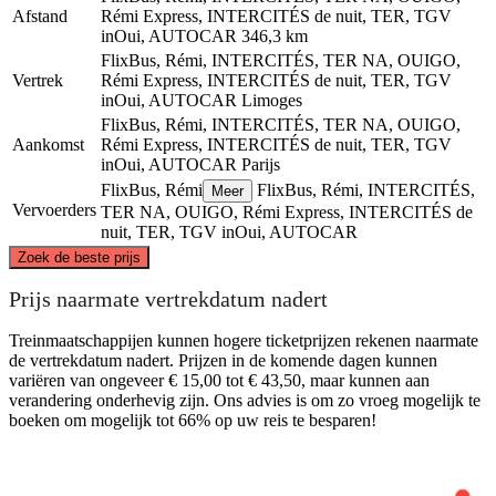
Afstand
Rémi Express, INTERCITÉS de nuit, TER, TGV
inOui, AUTOCAR
346,3 km
FlixBus, Rémi, INTERCITÉS, TER NA, OUIGO,
Vertrek
Rémi Express, INTERCITÉS de nuit, TER, TGV
inOui, AUTOCAR
Limoges
FlixBus, Rémi, INTERCITÉS, TER NA, OUIGO,
Aankomst
Rémi Express, INTERCITÉS de nuit, TER, TGV
inOui, AUTOCAR
Parijs
FlixBus, Rémi
FlixBus, Rémi, INTERCITÉS,
Meer
Vervoerders
TER NA, OUIGO, Rémi Express, INTERCITÉS de
nuit, TER, TGV inOui, AUTOCAR
©
CARTO
, ©
OpenStreetMap
contributors
Zoek de beste prijs
Paris
Prijs naarmate vertrekdatum nadert
Treinmaatschappijen kunnen hogere ticketprijzen rekenen naarmate
de vertrekdatum nadert. Prijzen in de komende dagen kunnen
variëren van ongeveer € 15,00 tot € 43,50, maar kunnen aan
verandering onderhevig zijn. Ons advies is om zo vroeg mogelijk te
boeken om mogelijk tot 66% op uw reis te besparen!