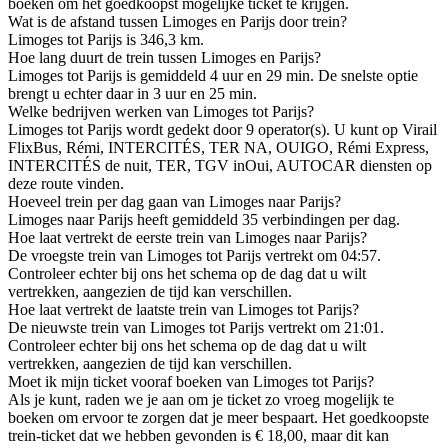
boeken om het goedkoopst mogelijke ticket te krijgen.
Wat is de afstand tussen Limoges en Parijs door trein?
Limoges tot Parijs is 346,3 km.
Hoe lang duurt de trein tussen Limoges en Parijs?
Limoges tot Parijs is gemiddeld 4 uur en 29 min. De snelste optie
brengt u echter daar in 3 uur en 25 min.
Welke bedrijven werken van Limoges tot Parijs?
Limoges tot Parijs wordt gedekt door 9 operator(s). U kunt op Virail
FlixBus, Rémi, INTERCITÉS, TER NA, OUIGO, Rémi Express,
INTERCITÉS de nuit, TER, TGV inOui, AUTOCAR diensten op
deze route vinden.
Hoeveel trein per dag gaan van Limoges naar Parijs?
Limoges naar Parijs heeft gemiddeld 35 verbindingen per dag.
Hoe laat vertrekt de eerste trein van Limoges naar Parijs?
De vroegste trein van Limoges tot Parijs vertrekt om 04:57.
Controleer echter bij ons het schema op de dag dat u wilt
vertrekken, aangezien de tijd kan verschillen.
Hoe laat vertrekt de laatste trein van Limoges tot Parijs?
De nieuwste trein van Limoges tot Parijs vertrekt om 21:01.
Controleer echter bij ons het schema op de dag dat u wilt
vertrekken, aangezien de tijd kan verschillen.
Moet ik mijn ticket vooraf boeken van Limoges tot Parijs?
Als je kunt, raden we je aan om je ticket zo vroeg mogelijk te
boeken om ervoor te zorgen dat je meer bespaart. Het goedkoopste
trein-ticket dat we hebben gevonden is € 18,00, maar dit kan