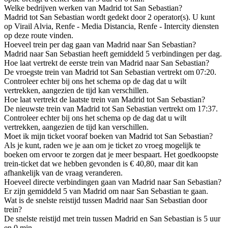
Welke bedrijven werken van Madrid tot San Sebastian?
Madrid tot San Sebastian wordt gedekt door 2 operator(s). U kunt
op Virail Alvia, Renfe - Media Distancia, Renfe - Intercity diensten
op deze route vinden.
Hoeveel trein per dag gaan van Madrid naar San Sebastian?
Madrid naar San Sebastian heeft gemiddeld 5 verbindingen per dag.
Hoe laat vertrekt de eerste trein van Madrid naar San Sebastian?
De vroegste trein van Madrid tot San Sebastian vertrekt om 07:20.
Controleer echter bij ons het schema op de dag dat u wilt
vertrekken, aangezien de tijd kan verschillen.
Hoe laat vertrekt de laatste trein van Madrid tot San Sebastian?
De nieuwste trein van Madrid tot San Sebastian vertrekt om 17:37.
Controleer echter bij ons het schema op de dag dat u wilt
vertrekken, aangezien de tijd kan verschillen.
Moet ik mijn ticket vooraf boeken van Madrid tot San Sebastian?
Als je kunt, raden we je aan om je ticket zo vroeg mogelijk te
boeken om ervoor te zorgen dat je meer bespaart. Het goedkoopste
trein-ticket dat we hebben gevonden is € 40,80, maar dit kan
afhankelijk van de vraag veranderen.
Hoeveel directe verbindingen gaan van Madrid naar San Sebastian?
Er zijn gemiddeld 5 van Madrid om naar San Sebastian te gaan.
Wat is de snelste reistijd tussen Madrid naar San Sebastian door
trein?
De snelste reistijd met trein tussen Madrid en San Sebastian is 5 uur
en 0 min.