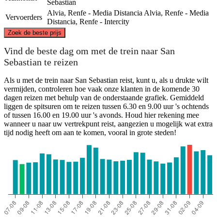
Sebastian
Alvia, Renfe - Media Distancia
Alvia, Renfe - Media
Vervoerders
Distancia, Renfe - Intercity
©
CARTO
, ©
OpenStreetMap
contributors
Zoek de beste prijs
San Sebastián / Donostia
Vind de beste dag om met de trein naar San
Sebastian te reizen
Als u met de trein naar San Sebastian reist, kunt u, als u drukte wilt
vermijden, controleren hoe vaak onze klanten in de komende 30
dagen reizen met behulp van de onderstaande grafiek. Gemiddeld
liggen de spitsuren om te reizen tussen 6.30 en 9.00 uur 's ochtends
of tussen 16.00 en 19.00 uur 's avonds. Houd hier rekening mee
wanneer u naar uw vertrekpunt reist, aangezien u mogelijk wat extra
tijd nodig heeft om aan te komen, vooral in grote steden!
Madrid