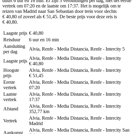
duurt 6 uur en 16 min. Er zijn 5 verbindingen per dag, met het eerste
vertrek om 07:20 en de laatste om 17:37. Het is mogelijk om te
reizen van Madrid naar San Sebastian door trein voor slechts
€ 40,80 of zoveel als € 51,45. De beste prijs voor deze reis is
€ 40,80.
Laagste prijs
€ 40,80
Reisduur
6 uur en 16 min
Aansluiting
Alvia, Renfe - Media Distancia, Renfe - Intercity
5
per dag
Alvia, Renfe - Media Distancia, Renfe - Intercity
Laagste prijs
€ 40,80
Hoogste
Alvia, Renfe - Media Distancia, Renfe - Intercity
prijs
€ 51,45
Eerste
Alvia, Renfe - Media Distancia, Renfe - Intercity
vertrek
07:20
Laatste
Alvia, Renfe - Media Distancia, Renfe - Intercity
vertrek
17:37
Alvia, Renfe - Media Distancia, Renfe - Intercity
Afstand
352,77 km
Alvia, Renfe - Media Distancia, Renfe - Intercity
Vertrek
Madrid
Alvia, Renfe - Media Distancia, Renfe - Intercity
San
Aankomst