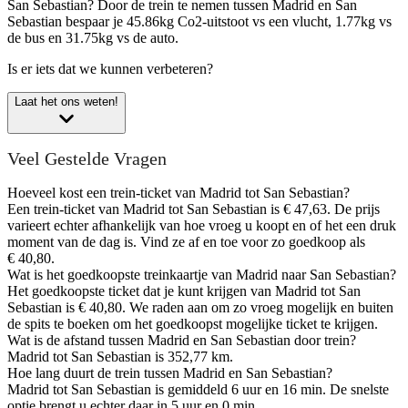
San Sebastian?
Door de trein te nemen tussen Madrid en San
Sebastian bespaar je 45.86kg Co2-uitstoot vs een vlucht, 1.77kg vs
de bus en 31.75kg vs de auto.
Is er iets dat we kunnen verbeteren?
Laat het ons weten!
Veel Gestelde Vragen
Hoeveel kost een trein-ticket van Madrid tot San Sebastian?
Een trein-ticket van Madrid tot San Sebastian is € 47,63. De prijs
varieert echter afhankelijk van hoe vroeg u koopt en of het een druk
moment van de dag is. Vind ze af en toe voor zo goedkoop als
€ 40,80.
Wat is het goedkoopste treinkaartje van Madrid naar San Sebastian?
Het goedkoopste ticket dat je kunt krijgen van Madrid tot San
Sebastian is € 40,80. We raden aan om zo vroeg mogelijk en buiten
de spits te boeken om het goedkoopst mogelijke ticket te krijgen.
Wat is de afstand tussen Madrid en San Sebastian door trein?
Madrid tot San Sebastian is 352,77 km.
Hoe lang duurt de trein tussen Madrid en San Sebastian?
Madrid tot San Sebastian is gemiddeld 6 uur en 16 min. De snelste
optie brengt u echter daar in 5 uur en 0 min.