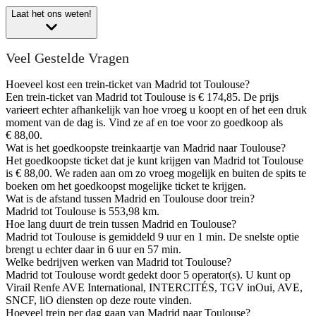
Laat het ons weten!
Veel Gestelde Vragen
Hoeveel kost een trein-ticket van Madrid tot Toulouse?
Een trein-ticket van Madrid tot Toulouse is € 174,85. De prijs
varieert echter afhankelijk van hoe vroeg u koopt en of het een druk
moment van de dag is. Vind ze af en toe voor zo goedkoop als
€ 88,00.
Wat is het goedkoopste treinkaartje van Madrid naar Toulouse?
Het goedkoopste ticket dat je kunt krijgen van Madrid tot Toulouse
is € 88,00. We raden aan om zo vroeg mogelijk en buiten de spits te
boeken om het goedkoopst mogelijke ticket te krijgen.
Wat is de afstand tussen Madrid en Toulouse door trein?
Madrid tot Toulouse is 553,98 km.
Hoe lang duurt de trein tussen Madrid en Toulouse?
Madrid tot Toulouse is gemiddeld 9 uur en 1 min. De snelste optie
brengt u echter daar in 6 uur en 57 min.
Welke bedrijven werken van Madrid tot Toulouse?
Madrid tot Toulouse wordt gedekt door 5 operator(s). U kunt op
Virail Renfe AVE International, INTERCITÉS, TGV inOui, AVE,
SNCF, liO diensten op deze route vinden.
Hoeveel trein per dag gaan van Madrid naar Toulouse?