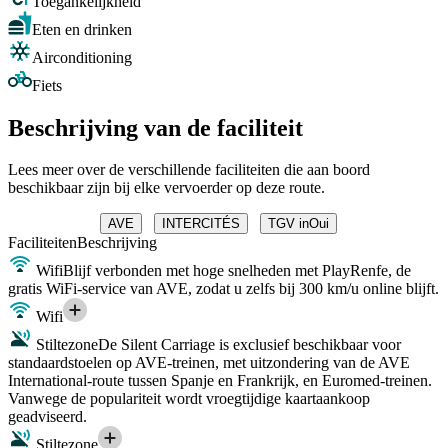
Toegankelijkheid
Eten en drinken
Airconditioning
Fiets
Beschrijving van de faciliteit
Lees meer over de verschillende faciliteiten die aan boord
beschikbaar zijn bij elke vervoerder op deze route.
AVE
INTERCITÉS
TGV inOui
Faciliteiten
Beschrijving
Wifi
Blijf verbonden met hoge snelheden met PlayRenfe, de
gratis WiFi-service van AVE, zodat u zelfs bij 300 km/u online blijft.
Wifi
Stiltezone
De Silent Carriage is exclusief beschikbaar voor
standaardstoelen op AVE-treinen, met uitzondering van de AVE
International-route tussen Spanje en Frankrijk, en Euromed-treinen.
Vanwege de populariteit wordt vroegtijdige kaartaankoop
geadviseerd.
Stiltezone