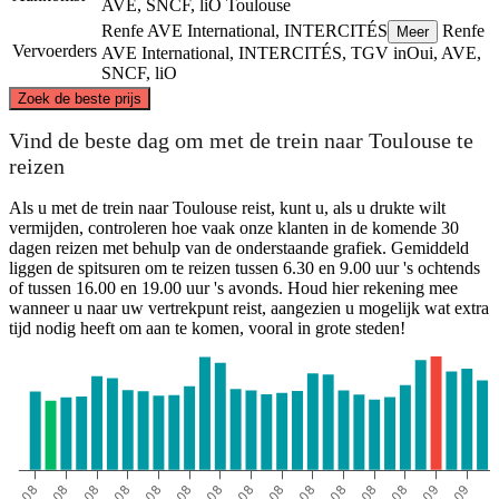
AVE, SNCF, liO
Toulouse
Renfe AVE International, INTERCITÉS
Renfe
Meer
Vervoerders
AVE International, INTERCITÉS, TGV inOui, AVE,
SNCF, liO
©
CARTO
, ©
OpenStreetMap
contributors
Zoek de beste prijs
Toulouse
Vind de beste dag om met de trein naar Toulouse te
reizen
Als u met de trein naar Toulouse reist, kunt u, als u drukte wilt
vermijden, controleren hoe vaak onze klanten in de komende 30
dagen reizen met behulp van de onderstaande grafiek. Gemiddeld
liggen de spitsuren om te reizen tussen 6.30 en 9.00 uur 's ochtends
of tussen 16.00 en 19.00 uur 's avonds. Houd hier rekening mee
wanneer u naar uw vertrekpunt reist, aangezien u mogelijk wat extra
tijd nodig heeft om aan te komen, vooral in grote steden!
Madrid