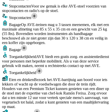
Stopcontacten
Voor uw gemak is elke AVE-stoel voorzien van
stopcontacten en radio's op de stoel.
Stopcontacten
Bagage
Op AVE-treinen mag u 3 tassen meenemen, elk met een
maximale afmeting van 85 x 55 x 35 cm en een gewicht van 25 kg
(55 lbs). Bovendien worden instrumenten als handbagage
beschouwd als ze niet groter zijn dan 30 x 120 x 38 cm en veilig in
een koffer zijn opgeborgen.
Bagage
Toegankelijkheid
AVE biedt een gratis zorg- en assistentiedienst
voor personen met beperkte mobiliteit. Als u van deze service
gebruik wilt maken, neemt u rechtstreeks contact op met AVE.
Toegankelijkheid
Eten en drinken
Bezoek het AVE-barrijtuig aan boord voor iets
lekkers of wacht op de voedselwagen die door de trein rijdt.
Houders van een Premium Ticket kunnen genieten van een diner op
de stoel met de expertise van chef-kok Ramón Freixa. Zorg ervoor
dat u ten minste 12 uur voor vertrek speciale menu's aanvraagt, van
vegetarisch tot halal, zodat u kunt genieten van een maaltijdervaring
op maat.