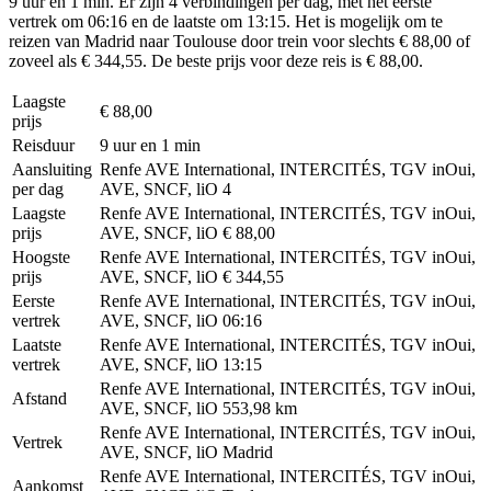
9 uur en 1 min. Er zijn 4 verbindingen per dag, met het eerste
vertrek om 06:16 en de laatste om 13:15. Het is mogelijk om te
reizen van Madrid naar Toulouse door trein voor slechts € 88,00 of
zoveel als € 344,55. De beste prijs voor deze reis is € 88,00.
Laagste
€ 88,00
prijs
Reisduur
9 uur en 1 min
Aansluiting
Renfe AVE International, INTERCITÉS, TGV inOui,
per dag
AVE, SNCF, liO
4
Laagste
Renfe AVE International, INTERCITÉS, TGV inOui,
prijs
AVE, SNCF, liO
€ 88,00
Hoogste
Renfe AVE International, INTERCITÉS, TGV inOui,
prijs
AVE, SNCF, liO
€ 344,55
Eerste
Renfe AVE International, INTERCITÉS, TGV inOui,
vertrek
AVE, SNCF, liO
06:16
Laatste
Renfe AVE International, INTERCITÉS, TGV inOui,
vertrek
AVE, SNCF, liO
13:15
Renfe AVE International, INTERCITÉS, TGV inOui,
Afstand
AVE, SNCF, liO
553,98 km
Renfe AVE International, INTERCITÉS, TGV inOui,
Vertrek
AVE, SNCF, liO
Madrid
Renfe AVE International, INTERCITÉS, TGV inOui,
Aankomst