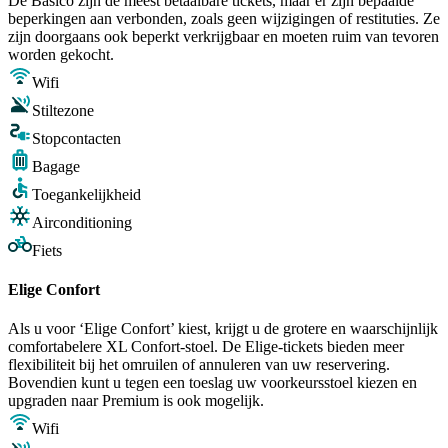
De Basico zijn de meest betaalbare tickets, maar er zijn bepaalde
beperkingen aan verbonden, zoals geen wijzigingen of restituties. Ze
zijn doorgaans ook beperkt verkrijgbaar en moeten ruim van tevoren
worden gekocht.
Wifi
Stiltezone
Stopcontacten
Bagage
Toegankelijkheid
Airconditioning
Fiets
Elige Confort
Als u voor ‘Elige Confort’ kiest, krijgt u de grotere en waarschijnlijk
comfortabelere XL Confort-stoel. De Elige-tickets bieden meer
flexibiliteit bij het omruilen of annuleren van uw reservering.
Bovendien kunt u tegen een toeslag uw voorkeursstoel kiezen en
upgraden naar Premium is ook mogelijk.
Wifi