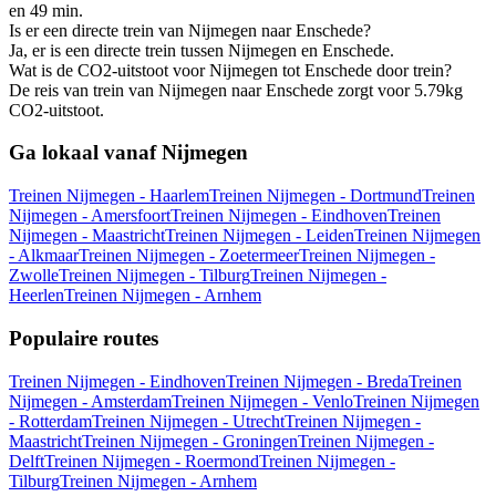
en 49 min.
Is er een directe trein van Nijmegen naar Enschede?
Ja, er is een directe trein tussen Nijmegen en Enschede.
Wat is de CO2-uitstoot voor Nijmegen tot Enschede door trein?
De reis van trein van Nijmegen naar Enschede zorgt voor 5.79kg
CO2-uitstoot.
Ga lokaal vanaf Nijmegen
Treinen Nijmegen - Haarlem
Treinen Nijmegen - Dortmund
Treinen
Nijmegen - Amersfoort
Treinen Nijmegen - Eindhoven
Treinen
Nijmegen - Maastricht
Treinen Nijmegen - Leiden
Treinen Nijmegen
- Alkmaar
Treinen Nijmegen - Zoetermeer
Treinen Nijmegen -
Zwolle
Treinen Nijmegen - Tilburg
Treinen Nijmegen -
Heerlen
Treinen Nijmegen - Arnhem
Populaire routes
Treinen Nijmegen - Eindhoven
Treinen Nijmegen - Breda
Treinen
Nijmegen - Amsterdam
Treinen Nijmegen - Venlo
Treinen Nijmegen
- Rotterdam
Treinen Nijmegen - Utrecht
Treinen Nijmegen -
Maastricht
Treinen Nijmegen - Groningen
Treinen Nijmegen -
Delft
Treinen Nijmegen - Roermond
Treinen Nijmegen -
Tilburg
Treinen Nijmegen - Arnhem