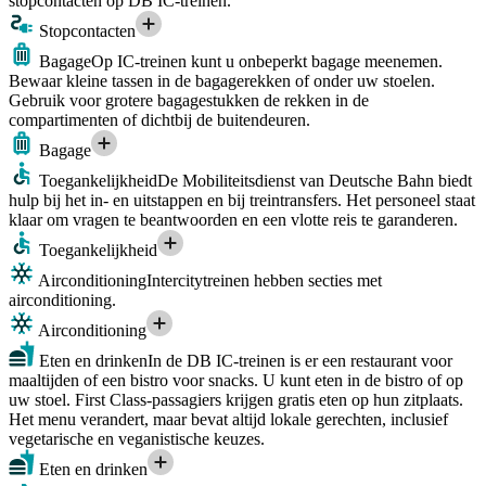
stopcontacten op DB IC-treinen.
Stopcontacten
Bagage
Op IC-treinen kunt u onbeperkt bagage meenemen.
Bewaar kleine tassen in de bagagerekken of onder uw stoelen.
Gebruik voor grotere bagagestukken de rekken in de
compartimenten of dichtbij de buitendeuren.
Bagage
Toegankelijkheid
De Mobiliteitsdienst van Deutsche Bahn biedt
hulp bij het in- en uitstappen en bij treintransfers. Het personeel staat
klaar om vragen te beantwoorden en een vlotte reis te garanderen.
Toegankelijkheid
Airconditioning
Intercitytreinen hebben secties met
airconditioning.
Airconditioning
Eten en drinken
In de DB IC-treinen is er een restaurant voor
maaltijden of een bistro voor snacks. U kunt eten in de bistro of op
uw stoel. First Class-passagiers krijgen gratis eten op hun zitplaats.
Het menu verandert, maar bevat altijd lokale gerechten, inclusief
vegetarische en veganistische keuzes.
Eten en drinken