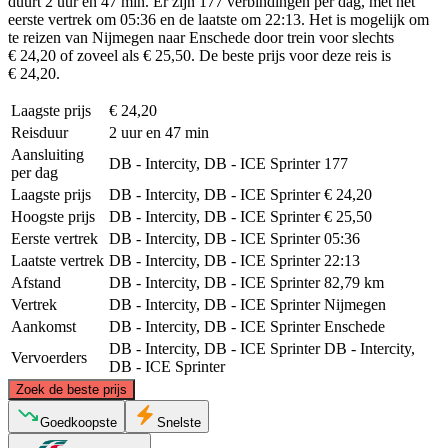
duurt 2 uur en 47 min. Er zijn 177 verbindingen per dag, met het
eerste vertrek om 05:36 en de laatste om 22:13. Het is mogelijk om
te reizen van Nijmegen naar Enschede door trein voor slechts
€ 24,20 of zoveel als € 25,50. De beste prijs voor deze reis is
€ 24,20.
Laagste prijs
€ 24,20
Reisduur
2 uur en 47 min
Aansluiting
DB - Intercity, DB - ICE Sprinter
177
per dag
Laagste prijs
DB - Intercity, DB - ICE Sprinter
€ 24,20
Hoogste prijs
DB - Intercity, DB - ICE Sprinter
€ 25,50
Eerste vertrek
DB - Intercity, DB - ICE Sprinter
05:36
Laatste vertrek
DB - Intercity, DB - ICE Sprinter
22:13
Afstand
DB - Intercity, DB - ICE Sprinter
82,79 km
Vertrek
DB - Intercity, DB - ICE Sprinter
Nijmegen
Aankomst
DB - Intercity, DB - ICE Sprinter
Enschede
DB - Intercity, DB - ICE Sprinter
DB - Intercity,
Vervoerders
DB - ICE Sprinter
©
CARTO
, ©
OpenStreetMap
contributors
Zoek de beste prijs
Enschede
Goedkoopste
Snelste