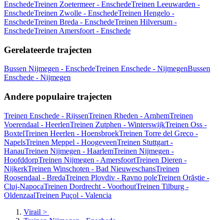
Enschede
Treinen Zoetermeer - Enschede
Treinen Leeuwarden -
Enschede
Treinen Zwolle - Enschede
Treinen Hengelo -
Enschede
Treinen Breda - Enschede
Treinen Hilversum -
Enschede
Treinen Amersfoort - Enschede
Gerelateerde trajecten
Bussen Nijmegen - Enschede
Treinen Enschede - Nijmegen
Bussen
Enschede - Nijmegen
Andere populaire trajecten
Treinen Enschede - Rijssen
Treinen Rheden - Arnhem
Treinen
Voerendaal - Heerlen
Treinen Zutphen - Winterswijk
Treinen Oss -
Boxtel
Treinen Heerlen - Hoensbroek
Treinen Torre del Greco -
Napels
Treinen Meppel - Hoogeveen
Treinen Stuttgart -
Hanau
Treinen Nijmegen - Haarlem
Treinen Nijmegen -
Hoofddorp
Treinen Nijmegen - Amersfoort
Treinen Dieren -
Nijkerk
Treinen Winschoten - Bad Nieuweschans
Treinen
Roosendaal - Breda
Treinen Plovdiv - Ravno pole
Treinen Orăștie -
Cluj-Napoca
Treinen Dordrecht - Voorhout
Treinen Tilburg -
Oldenzaal
Treinen Puçol - Valencia
Virail
>