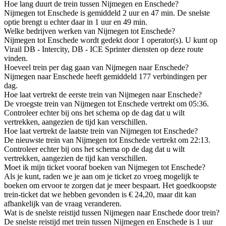
Hoe lang duurt de trein tussen Nijmegen en Enschede?
Nijmegen tot Enschede is gemiddeld 2 uur en 47 min. De snelste
optie brengt u echter daar in 1 uur en 49 min.
Welke bedrijven werken van Nijmegen tot Enschede?
Nijmegen tot Enschede wordt gedekt door 1 operator(s). U kunt op
Virail DB - Intercity, DB - ICE Sprinter diensten op deze route
vinden.
Hoeveel trein per dag gaan van Nijmegen naar Enschede?
Nijmegen naar Enschede heeft gemiddeld 177 verbindingen per
dag.
Hoe laat vertrekt de eerste trein van Nijmegen naar Enschede?
De vroegste trein van Nijmegen tot Enschede vertrekt om 05:36.
Controleer echter bij ons het schema op de dag dat u wilt
vertrekken, aangezien de tijd kan verschillen.
Hoe laat vertrekt de laatste trein van Nijmegen tot Enschede?
De nieuwste trein van Nijmegen tot Enschede vertrekt om 22:13.
Controleer echter bij ons het schema op de dag dat u wilt
vertrekken, aangezien de tijd kan verschillen.
Moet ik mijn ticket vooraf boeken van Nijmegen tot Enschede?
Als je kunt, raden we je aan om je ticket zo vroeg mogelijk te
boeken om ervoor te zorgen dat je meer bespaart. Het goedkoopste
trein-ticket dat we hebben gevonden is € 24,20, maar dit kan
afhankelijk van de vraag veranderen.
Wat is de snelste reistijd tussen Nijmegen naar Enschede door trein?
De snelste reistijd met trein tussen Nijmegen en Enschede is 1 uur