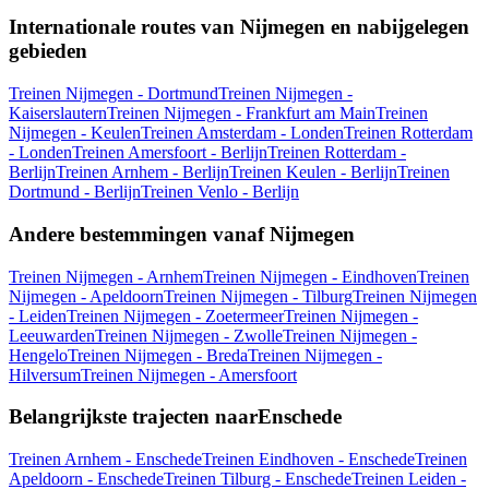
Internationale routes van Nijmegen en nabijgelegen
gebieden
Treinen Nijmegen - Dortmund
Treinen Nijmegen -
Kaiserslautern
Treinen Nijmegen - Frankfurt am Main
Treinen
Nijmegen - Keulen
Treinen Amsterdam - Londen
Treinen Rotterdam
- Londen
Treinen Amersfoort - Berlijn
Treinen Rotterdam -
Berlijn
Treinen Arnhem - Berlijn
Treinen Keulen - Berlijn
Treinen
Dortmund - Berlijn
Treinen Venlo - Berlijn
Andere bestemmingen vanaf Nijmegen
Treinen Nijmegen - Arnhem
Treinen Nijmegen - Eindhoven
Treinen
Nijmegen - Apeldoorn
Treinen Nijmegen - Tilburg
Treinen Nijmegen
- Leiden
Treinen Nijmegen - Zoetermeer
Treinen Nijmegen -
Leeuwarden
Treinen Nijmegen - Zwolle
Treinen Nijmegen -
Hengelo
Treinen Nijmegen - Breda
Treinen Nijmegen -
Hilversum
Treinen Nijmegen - Amersfoort
Belangrijkste trajecten naarEnschede
Treinen Arnhem - Enschede
Treinen Eindhoven - Enschede
Treinen
Apeldoorn - Enschede
Treinen Tilburg - Enschede
Treinen Leiden -