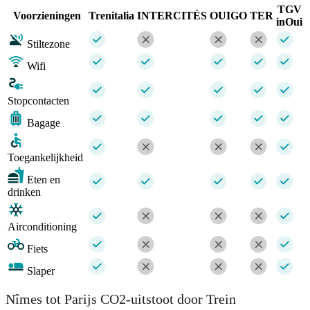
TGV
Voorzieningen
Trenitalia
INTERCITÉS
OUIGO
TER
inOui
Stiltezone
Wifi
Stopcontacten
Bagage
Toegankelijkheid
Eten en
drinken
Airconditioning
Fiets
Slaper
Nîmes tot Parijs CO2-uitstoot door Trein