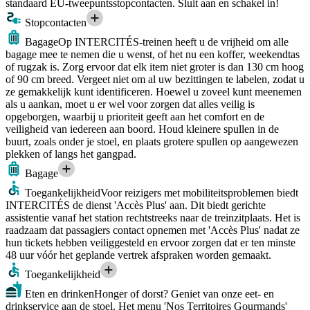
standaard EU-tweepuntsstopcontacten. Sluit aan en schakel in!
Stopcontacten
Bagage
Op INTERCITÉS-treinen heeft u de vrijheid om alle
bagage mee te nemen die u wenst, of het nu een koffer, weekendtas
of rugzak is. Zorg ervoor dat elk item niet groter is dan 130 cm hoog
of 90 cm breed. Vergeet niet om al uw bezittingen te labelen, zodat u
ze gemakkelijk kunt identificeren. Hoewel u zoveel kunt meenemen
als u aankan, moet u er wel voor zorgen dat alles veilig is
opgeborgen, waarbij u prioriteit geeft aan het comfort en de
veiligheid van iedereen aan boord. Houd kleinere spullen in de
buurt, zoals onder je stoel, en plaats grotere spullen op aangewezen
plekken of langs het gangpad.
Bagage
Toegankelijkheid
Voor reizigers met mobiliteitsproblemen biedt
INTERCITÉS de dienst 'Accès Plus' aan. Dit biedt gerichte
assistentie vanaf het station rechtstreeks naar de treinzitplaats. Het is
raadzaam dat passagiers contact opnemen met 'Accès Plus' nadat ze
hun tickets hebben veiliggesteld en ervoor zorgen dat er ten minste
48 uur vóór het geplande vertrek afspraken worden gemaakt.
Toegankelijkheid
Eten en drinken
Honger of dorst? Geniet van onze eet- en
drinkservice aan de stoel. Het menu 'Nos Territoires Gourmands'