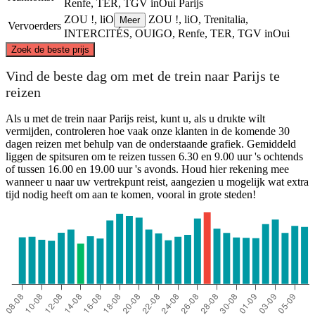
Renfe, TER, TGV inOui
Parijs
ZOU !, liO
ZOU !, liO, Trenitalia,
Meer
Vervoerders
INTERCITÉS, OUIGO, Renfe, TER, TGV inOui
©
CARTO
, ©
OpenStreetMap
contributors
Zoek de beste prijs
Paris
Vind de beste dag om met de trein naar Parijs te
reizen
Als u met de trein naar Parijs reist, kunt u, als u drukte wilt
vermijden, controleren hoe vaak onze klanten in de komende 30
dagen reizen met behulp van de onderstaande grafiek. Gemiddeld
liggen de spitsuren om te reizen tussen 6.30 en 9.00 uur 's ochtends
of tussen 16.00 en 19.00 uur 's avonds. Houd hier rekening mee
wanneer u naar uw vertrekpunt reist, aangezien u mogelijk wat extra
tijd nodig heeft om aan te komen, vooral in grote steden!
Nîmes