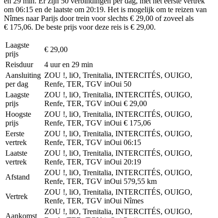
en 29 min. Er zijn 50 verbindingen per dag, met het eerste vertrek
om 06:15 en de laatste om 20:19. Het is mogelijk om te reizen van
Nîmes naar Parijs door trein voor slechts € 29,00 of zoveel als
€ 175,06. De beste prijs voor deze reis is € 29,00.
Laagste
€ 29,00
prijs
Reisduur
4 uur en 29 min
Aansluiting
ZOU !, liO, Trenitalia, INTERCITÉS, OUIGO,
per dag
Renfe, TER, TGV inOui
50
Laagste
ZOU !, liO, Trenitalia, INTERCITÉS, OUIGO,
prijs
Renfe, TER, TGV inOui
€ 29,00
Hoogste
ZOU !, liO, Trenitalia, INTERCITÉS, OUIGO,
prijs
Renfe, TER, TGV inOui
€ 175,06
Eerste
ZOU !, liO, Trenitalia, INTERCITÉS, OUIGO,
vertrek
Renfe, TER, TGV inOui
06:15
Laatste
ZOU !, liO, Trenitalia, INTERCITÉS, OUIGO,
vertrek
Renfe, TER, TGV inOui
20:19
ZOU !, liO, Trenitalia, INTERCITÉS, OUIGO,
Afstand
Renfe, TER, TGV inOui
579,55 km
ZOU !, liO, Trenitalia, INTERCITÉS, OUIGO,
Vertrek
Renfe, TER, TGV inOui
Nîmes
ZOU !, liO, Trenitalia, INTERCITÉS, OUIGO,
Aankomst