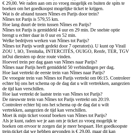
€ 29,00. We raden aan om zo vroeg mogelijk en buiten de spits te
boeken om het goedkoopst mogelijke ticket te krijgen.
Wat is de afstand tussen Nîmes en Parijs door trein?
Nîmes tot Parijs is 579,55 km.
Hoe lang duurt de trein tussen Nîmes en Parijs?
Nîmes tot Parijs is gemiddeld 4 uur en 29 min. De snelste optie
brengt u echter daar in 0 uur en 52 min.
Welke bedrijven werken van Nîmes tot Parijs?
Nîmes tot Parijs wordt gedekt door 7 operator(s). U kunt op Virail
ZOU !, liO, Trenitalia, INTERCITÉS, OUIGO, Renfe, TER, TGV
inOui diensten op deze route vinden.
Hoeveel trein per dag gaan van Nîmes naar Parijs?
Nîmes naar Parijs heeft gemiddeld 50 verbindingen per dag.
Hoe laat vertrekt de eerste trein van Nîmes naar Parijs?
De vroegste trein van Nîmes tot Parijs vertrekt om 06:15. Controleer
echter bij ons het schema op de dag dat u wilt vertrekken, aangezien
de tijd kan verschillen.
Hoe laat vertrekt de laatste trein van Nîmes tot Parijs?
De nieuwste trein van Nîmes tot Parijs vertrekt om 20:19.
Controleer echter bij ons het schema op de dag dat u wilt
vertrekken, aangezien de tijd kan verschillen.
Moet ik mijn ticket vooraf boeken van Nîmes tot Parijs?
Als je kunt, raden we je aan om je ticket zo vroeg mogelijk te
boeken om ervoor te zorgen dat je meer bespaart. Het goedkoopste
trein-ticket dat we hebben gevonden is € 29,00, maar dit kan