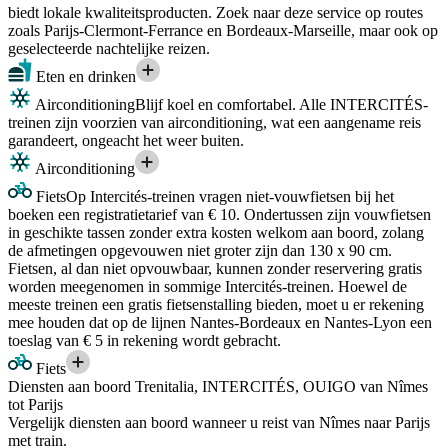
biedt lokale kwaliteitsproducten. Zoek naar deze service op routes
zoals Parijs-Clermont-Ferrance en Bordeaux-Marseille, maar ook op
geselecteerde nachtelijke reizen.
Eten en drinken
Airconditioning
Blijf koel en comfortabel. Alle INTERCITÉS-
treinen zijn voorzien van airconditioning, wat een aangename reis
garandeert, ongeacht het weer buiten.
Airconditioning
Fiets
Op Intercités-treinen vragen niet-vouwfietsen bij het
boeken een registratietarief van € 10. Ondertussen zijn vouwfietsen
in geschikte tassen zonder extra kosten welkom aan boord, zolang
de afmetingen opgevouwen niet groter zijn dan 130 x 90 cm.
Fietsen, al dan niet opvouwbaar, kunnen zonder reservering gratis
worden meegenomen in sommige Intercités-treinen. Hoewel de
meeste treinen een gratis fietsenstalling bieden, moet u er rekening
mee houden dat op de lijnen Nantes-Bordeaux en Nantes-Lyon een
toeslag van € 5 in rekening wordt gebracht.
Fiets
Diensten aan boord Trenitalia, INTERCITÉS, OUIGO van Nîmes
tot Parijs
Vergelijk diensten aan boord wanneer u reist van Nîmes naar Parijs
met train.