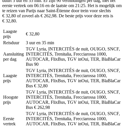
duurt 3 uur en 35 min. Er zijn 90 verbindingen per dag, met het
eerste vertrek om 06:16 en de laatste om 21:25. Het is mogelijk om
te reizen van Parijs naar Saint-Étienne door trein voor slechts
€ 32,80 of zoveel als € 262,98. De beste prijs voor deze reis is
€ 32,80.
Laagste
€ 32,80
prijs
Reisduur
3 uur en 35 min
TGV Lyria, INTERCITÉS de nuit, OUIGO, SNCF,
Aansluiting
INTERCITÉS, Trenitalia, Frecciarossa 1000,
per dag
AUTOCAR, FlixBus, TGV inOui, TER, BlaBlaCar
Bus
90
TGV Lyria, INTERCITÉS de nuit, OUIGO, SNCF,
Laagste
INTERCITÉS, Trenitalia, Frecciarossa 1000,
prijs
AUTOCAR, FlixBus, TGV inOui, TER, BlaBlaCar
Bus
€ 32,80
TGV Lyria, INTERCITÉS de nuit, OUIGO, SNCF,
Hoogste
INTERCITÉS, Trenitalia, Frecciarossa 1000,
prijs
AUTOCAR, FlixBus, TGV inOui, TER, BlaBlaCar
Bus
€ 262,98
TGV Lyria, INTERCITÉS de nuit, OUIGO, SNCF,
Eerste
INTERCITÉS, Trenitalia, Frecciarossa 1000,
vertrek
AUTOCAR, FlixBus, TGV inOui, TER, BlaBlaCar