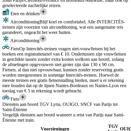
zoals Parijs-Clermont-Ferrance en Bordeaux-Marseille, maar ook op
geselecteerde nachtelijke reizen.
Eten en drinken
Airconditioning
Blijf koel en comfortabel. Alle INTERCITÉS-
treinen zijn voorzien van airconditioning, wat een aangename reis
garandeert, ongeacht het weer buiten.
Airconditioning
Fiets
Op Intercités-treinen vragen niet-vouwfietsen bij het
boeken een registratietarief van € 10. Ondertussen zijn vouwfietsen
in geschikte tassen zonder extra kosten welkom aan boord, zolang
de afmetingen opgevouwen niet groter zijn dan 130 x 90 cm.
Fietsen, al dan niet opvouwbaar, kunnen zonder reservering gratis
worden meegenomen in sommige Intercités-treinen. Hoewel de
meeste treinen een gratis fietsenstalling bieden, moet u er rekening
mee houden dat op de lijnen Nantes-Bordeaux en Nantes-Lyon een
toeslag van € 5 in rekening wordt gebracht.
Fiets
Diensten aan boord TGV Lyria, OUIGO, SNCF van Parijs tot
Saint-Étienne
Vergelijk diensten aan boord wanneer u reist van Parijs naar Saint-
Étienne met train.
TGV
Voorzieningen
OUI