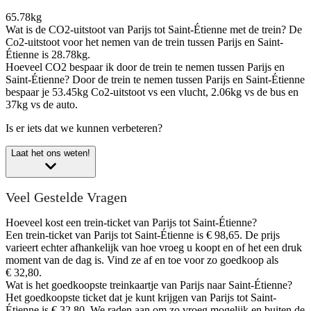
65.78kg
Wat is de CO2-uitstoot van Parijs tot Saint-Étienne met de trein?
De
Co2-uitstoot voor het nemen van de trein tussen Parijs en Saint-
Étienne is 28.78kg.
Hoeveel CO2 bespaar ik door de trein te nemen tussen Parijs en
Saint-Étienne?
Door de trein te nemen tussen Parijs en Saint-Étienne
bespaar je 53.45kg Co2-uitstoot vs een vlucht, 2.06kg vs de bus en
37kg vs de auto.
Is er iets dat we kunnen verbeteren?
Laat het ons weten!
Veel Gestelde Vragen
Hoeveel kost een trein-ticket van Parijs tot Saint-Étienne?
Een trein-ticket van Parijs tot Saint-Étienne is € 98,65. De prijs
varieert echter afhankelijk van hoe vroeg u koopt en of het een druk
moment van de dag is. Vind ze af en toe voor zo goedkoop als
€ 32,80.
Wat is het goedkoopste treinkaartje van Parijs naar Saint-Étienne?
Het goedkoopste ticket dat je kunt krijgen van Parijs tot Saint-
Étienne is € 32,80. We raden aan om zo vroeg mogelijk en buiten de