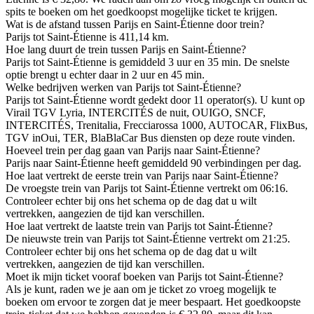
spits te boeken om het goedkoopst mogelijke ticket te krijgen.
Wat is de afstand tussen Parijs en Saint-Étienne door trein?
Parijs tot Saint-Étienne is 411,14 km.
Hoe lang duurt de trein tussen Parijs en Saint-Étienne?
Parijs tot Saint-Étienne is gemiddeld 3 uur en 35 min. De snelste
optie brengt u echter daar in 2 uur en 45 min.
Welke bedrijven werken van Parijs tot Saint-Étienne?
Parijs tot Saint-Étienne wordt gedekt door 11 operator(s). U kunt op
Virail TGV Lyria, INTERCITÉS de nuit, OUIGO, SNCF,
INTERCITÉS, Trenitalia, Frecciarossa 1000, AUTOCAR, FlixBus,
TGV inOui, TER, BlaBlaCar Bus diensten op deze route vinden.
Hoeveel trein per dag gaan van Parijs naar Saint-Étienne?
Parijs naar Saint-Étienne heeft gemiddeld 90 verbindingen per dag.
Hoe laat vertrekt de eerste trein van Parijs naar Saint-Étienne?
De vroegste trein van Parijs tot Saint-Étienne vertrekt om 06:16.
Controleer echter bij ons het schema op de dag dat u wilt
vertrekken, aangezien de tijd kan verschillen.
Hoe laat vertrekt de laatste trein van Parijs tot Saint-Étienne?
De nieuwste trein van Parijs tot Saint-Étienne vertrekt om 21:25.
Controleer echter bij ons het schema op de dag dat u wilt
vertrekken, aangezien de tijd kan verschillen.
Moet ik mijn ticket vooraf boeken van Parijs tot Saint-Étienne?
Als je kunt, raden we je aan om je ticket zo vroeg mogelijk te
boeken om ervoor te zorgen dat je meer bespaart. Het goedkoopste