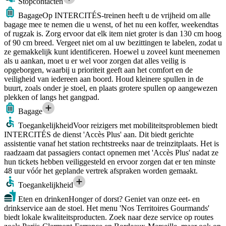
Stopcontacten
Bagage
Op INTERCITÉS-treinen heeft u de vrijheid om alle
bagage mee te nemen die u wenst, of het nu een koffer, weekendtas
of rugzak is. Zorg ervoor dat elk item niet groter is dan 130 cm hoog
of 90 cm breed. Vergeet niet om al uw bezittingen te labelen, zodat u
ze gemakkelijk kunt identificeren. Hoewel u zoveel kunt meenemen
als u aankan, moet u er wel voor zorgen dat alles veilig is
opgeborgen, waarbij u prioriteit geeft aan het comfort en de
veiligheid van iedereen aan boord. Houd kleinere spullen in de
buurt, zoals onder je stoel, en plaats grotere spullen op aangewezen
plekken of langs het gangpad.
Bagage
Toegankelijkheid
Voor reizigers met mobiliteitsproblemen biedt
INTERCITÉS de dienst 'Accès Plus' aan. Dit biedt gerichte
assistentie vanaf het station rechtstreeks naar de treinzitplaats. Het is
raadzaam dat passagiers contact opnemen met 'Accès Plus' nadat ze
hun tickets hebben veiliggesteld en ervoor zorgen dat er ten minste
48 uur vóór het geplande vertrek afspraken worden gemaakt.
Toegankelijkheid
Eten en drinken
Honger of dorst? Geniet van onze eet- en
drinkservice aan de stoel. Het menu 'Nos Territoires Gourmands'
biedt lokale kwaliteitsproducten. Zoek naar deze service op routes