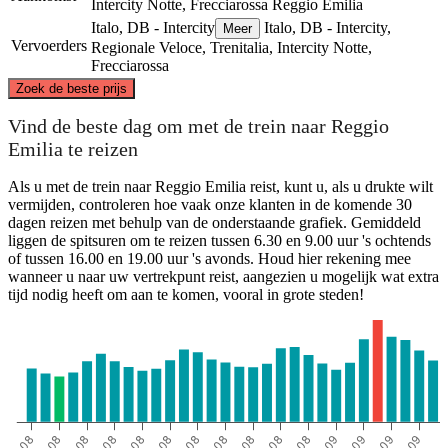
Intercity Notte, Frecciarossa
Reggio Emilia
Italo, DB - Intercity
Italo, DB - Intercity,
Meer
Vervoerders
Regionale Veloce, Trenitalia, Intercity Notte,
Frecciarossa
©
CARTO
, ©
OpenStreetMap
contributors
Zoek de beste prijs
Vind de beste dag om met de trein naar Reggio
Emilia te reizen
Als u met de trein naar Reggio Emilia reist, kunt u, als u drukte wilt
Turin
vermijden, controleren hoe vaak onze klanten in de komende 30
dagen reizen met behulp van de onderstaande grafiek. Gemiddeld
liggen de spitsuren om te reizen tussen 6.30 en 9.00 uur 's ochtends
Reggio Emilia
of tussen 16.00 en 19.00 uur 's avonds. Houd hier rekening mee
wanneer u naar uw vertrekpunt reist, aangezien u mogelijk wat extra
tijd nodig heeft om aan te komen, vooral in grote steden!