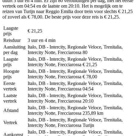
duurt 3 uur en 4 min. Er zijn 80 verbindingen per dag, met het eerste
vertrek om 04:54 en de laatste om 20:10. Het is mogelijk om te
reizen van Turijn naar Reggio Emilia door trein voor slechts € 21,25
of zoveel als € 78,00. De beste prijs voor deze reis is € 21,25.
Laagste
€ 21,25
prijs
Reisduur
3 uur en 4 min
Aansluiting
Italo, DB - Intercity, Regionale Veloce, Trenitalia,
per dag
Intercity Notte, Frecciarossa
80
Laagste
Italo, DB - Intercity, Regionale Veloce, Trenitalia,
prijs
Intercity Notte, Frecciarossa
€ 21,25
Hoogste
Italo, DB - Intercity, Regionale Veloce, Trenitalia,
prijs
Intercity Notte, Frecciarossa
€ 78,00
Eerste
Italo, DB - Intercity, Regionale Veloce, Trenitalia,
vertrek
Intercity Notte, Frecciarossa
04:54
Laatste
Italo, DB - Intercity, Regionale Veloce, Trenitalia,
vertrek
Intercity Notte, Frecciarossa
20:10
Italo, DB - Intercity, Regionale Veloce, Trenitalia,
Afstand
Intercity Notte, Frecciarossa
235,89 km
Italo, DB - Intercity, Regionale Veloce, Trenitalia,
Vertrek
Intercity Notte, Frecciarossa
Turijn
Italo, DB - Intercity, Regionale Veloce, Trenitalia,
Aankomst