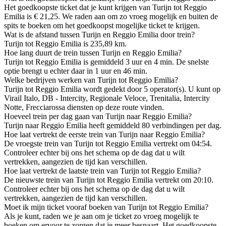
Het goedkoopste ticket dat je kunt krijgen van Turijn tot Reggio
Emilia is € 21,25. We raden aan om zo vroeg mogelijk en buiten de
spits te boeken om het goedkoopst mogelijke ticket te krijgen.
Wat is de afstand tussen Turijn en Reggio Emilia door trein?
Turijn tot Reggio Emilia is 235,89 km.
Hoe lang duurt de trein tussen Turijn en Reggio Emilia?
Turijn tot Reggio Emilia is gemiddeld 3 uur en 4 min. De snelste
optie brengt u echter daar in 1 uur en 46 min.
Welke bedrijven werken van Turijn tot Reggio Emilia?
Turijn tot Reggio Emilia wordt gedekt door 5 operator(s). U kunt op
Virail Italo, DB - Intercity, Regionale Veloce, Trenitalia, Intercity
Notte, Frecciarossa diensten op deze route vinden.
Hoeveel trein per dag gaan van Turijn naar Reggio Emilia?
Turijn naar Reggio Emilia heeft gemiddeld 80 verbindingen per dag.
Hoe laat vertrekt de eerste trein van Turijn naar Reggio Emilia?
De vroegste trein van Turijn tot Reggio Emilia vertrekt om 04:54.
Controleer echter bij ons het schema op de dag dat u wilt
vertrekken, aangezien de tijd kan verschillen.
Hoe laat vertrekt de laatste trein van Turijn tot Reggio Emilia?
De nieuwste trein van Turijn tot Reggio Emilia vertrekt om 20:10.
Controleer echter bij ons het schema op de dag dat u wilt
vertrekken, aangezien de tijd kan verschillen.
Moet ik mijn ticket vooraf boeken van Turijn tot Reggio Emilia?
Als je kunt, raden we je aan om je ticket zo vroeg mogelijk te
boeken om ervoor te zorgen dat je meer bespaart. Het goedkoopste