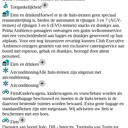
Toegankelijkheid
Eten en drinken
Hoewel er in de Italo-treinen geen speciaal
restauratierijtuig is, bieden de automaten in rijtuigen 3 en 7 (AGV-
treinen) of rijtuigen 3 en 6 (EVO-treinen) snacks en drankjes aan.
Prima Ambience-passagiers ontvangen een gratis welkomstservice
met een verscheidenheid aan hapjes en drankjes geserveerd op hun
zitplaats. Voor een nog luxueuzere ervaring kunnen Club Executive
Ambience-reizigers genieten van een exclusieve cateringservice aan
boord met espresso, gebak en drankjes, bezorgd door attent
personeel.
Eten en drinken
Airconditioning
Alle Italo-treinen zijn uitgerust met
airconditioning.
Airconditioning
Fiets
Kinderwagens, kinderwagens en vouwfietsen worden als
standaardbagage beschouwd en moeten in de Italo-treinen in de
daarvoor bestemde ruimtes worden bewaard. Extra grote bagage en
standaardfietsen zijn niet toegestaan. Wij adviseren uw fiets te
beschermen met een hoes.
Fiets
Diensten aan boord Italo, DB - Intercity, Trenitalia van Turijn tot