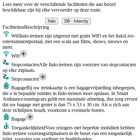
Lees meer over de verschillende faciliteiten die aan boord
beschikbaar zijn bij elke vervoerder op deze route.
Italo
DB - Intercity
Faciliteiten
Beschrijving
Wifi
Italo-treinen zijn uitgerust met gratis WiFi en het ItaloLive-
entertainmentportaal, met een scala aan films, shows, nieuws en
meer.
Wifi
Stopcontacten
Alle Italo-treinen zijn voorzien van stopcontacten
op elke zitplaats.
Stopcontacten
Bagage
Bij uw treinkaartje is een bagagevrijstelling inbegrepen,
die u in bepaalde ruimtes in Italo-treinen moet opslaan. In Smart
Ambiance-touringcars geldt een maximale afmeting, dus zorg ervoor
dat uw bagage niet groter is dan 75 x 53 x 30 cm. Als u zich aan
deze richtlijnen houdt, voorkomt u eventuele boetes.
Bagage
Toegankelijkheid
Voor reizigers met beperkte mobiliteit hebben
Italo-treinen voorrangszitplaatsen in de buurt van een toegankelijk
toilet, voorzien van voelbare en brailleborden.