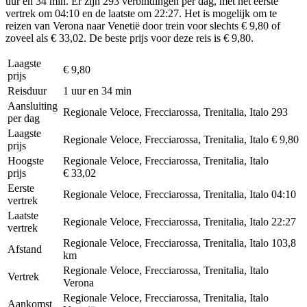
uur en 34 min. Er zijn 293 verbindingen per dag, met het eerste
vertrek om 04:10 en de laatste om 22:27. Het is mogelijk om te
reizen van Verona naar Venetië door trein voor slechts € 9,80 of
zoveel als € 33,02. De beste prijs voor deze reis is € 9,80.
Laagste
€ 9,80
prijs
Reisduur
1 uur en 34 min
Aansluiting
Regionale Veloce, Frecciarossa, Trenitalia, Italo
293
per dag
Laagste
Regionale Veloce, Frecciarossa, Trenitalia, Italo
€ 9,80
prijs
Hoogste
Regionale Veloce, Frecciarossa, Trenitalia, Italo
prijs
€ 33,02
Eerste
Regionale Veloce, Frecciarossa, Trenitalia, Italo
04:10
vertrek
Laatste
Regionale Veloce, Frecciarossa, Trenitalia, Italo
22:27
vertrek
Regionale Veloce, Frecciarossa, Trenitalia, Italo
103,8
Afstand
km
Regionale Veloce, Frecciarossa, Trenitalia, Italo
Vertrek
Verona
Regionale Veloce, Frecciarossa, Trenitalia, Italo
Aankomst