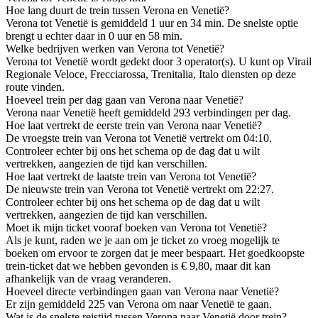
Hoe lang duurt de trein tussen Verona en Venetië?
Verona tot Venetië is gemiddeld 1 uur en 34 min. De snelste optie
brengt u echter daar in 0 uur en 58 min.
Welke bedrijven werken van Verona tot Venetië?
Verona tot Venetië wordt gedekt door 3 operator(s). U kunt op Virail
Regionale Veloce, Frecciarossa, Trenitalia, Italo diensten op deze
route vinden.
Hoeveel trein per dag gaan van Verona naar Venetië?
Verona naar Venetië heeft gemiddeld 293 verbindingen per dag.
Hoe laat vertrekt de eerste trein van Verona naar Venetië?
De vroegste trein van Verona tot Venetië vertrekt om 04:10.
Controleer echter bij ons het schema op de dag dat u wilt
vertrekken, aangezien de tijd kan verschillen.
Hoe laat vertrekt de laatste trein van Verona tot Venetië?
De nieuwste trein van Verona tot Venetië vertrekt om 22:27.
Controleer echter bij ons het schema op de dag dat u wilt
vertrekken, aangezien de tijd kan verschillen.
Moet ik mijn ticket vooraf boeken van Verona tot Venetië?
Als je kunt, raden we je aan om je ticket zo vroeg mogelijk te
boeken om ervoor te zorgen dat je meer bespaart. Het goedkoopste
trein-ticket dat we hebben gevonden is € 9,80, maar dit kan
afhankelijk van de vraag veranderen.
Hoeveel directe verbindingen gaan van Verona naar Venetië?
Er zijn gemiddeld 225 van Verona om naar Venetië te gaan.
Wat is de snelste reistijd tussen Verona naar Venetië door trein?