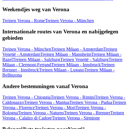
Weekendjes weg van Verona
Treinen Verona - Rome
Treinen Verona - München
Internationale routes van Verona en nabijgelegen
gebieden
Treinen Verona - München
Treinen Milaan - Amsterdam
Treinen
Venetië - Amsterdam
Treinen Milaan - Mannheim
Treinen Milaan -
Bazel
Treinen Milaan - Salzburg
Treinen Venetië - Salzburg
Treinen
Milaan - Clermont-Ferrand
Treinen Milaan - Innsbruck
Treinen
Brenner - Innsbruck
Treinen Milaan - Lugano
Treinen Milaan -
Bellinzona
Andere bestemmingen vanaf Verona
Treinen Verona - Chioggia
Treinen Verona - Rimini
Treinen Verona -
Caldonazzo
Treinen Verona - Mantua
Treinen Verona - Padua
Treinen
Verona - Florence
Treinen Verona - Mori
Treinen Verona -
Bologna
Treinen Verona - Naturns
Treinen Verona - Brenner
Treinen
Verona - Calalzo di Cadore
Treinen Verona - Sirmione