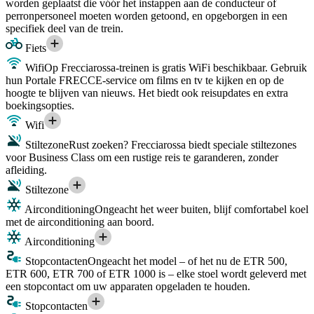
worden geplaatst die vóór het instappen aan de conducteur of
perronpersoneel moeten worden getoond, en opgeborgen in een
specifiek deel van de trein.
Fiets
Wifi
Op Frecciarossa-treinen is gratis WiFi beschikbaar. Gebruik
hun Portale FRECCE-service om films en tv te kijken en op de
hoogte te blijven van nieuws. Het biedt ook reisupdates en extra
boekingsopties.
Wifi
Stiltezone
Rust zoeken? Frecciarossa biedt speciale stiltezones
voor Business Class om een rustige reis te garanderen, zonder
afleiding.
Stiltezone
Airconditioning
Ongeacht het weer buiten, blijf comfortabel koel
met de airconditioning aan boord.
Airconditioning
Stopcontacten
Ongeacht het model – of het nu de ETR 500,
ETR 600, ETR 700 of ETR 1000 is – elke stoel wordt geleverd met
een stopcontact om uw apparaten opgeladen te houden.
Stopcontacten