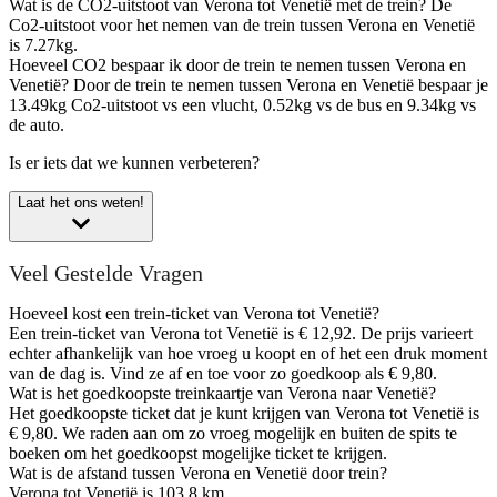
Wat is de CO2-uitstoot van Verona tot Venetië met de trein?
De
Co2-uitstoot voor het nemen van de trein tussen Verona en Venetië
is 7.27kg.
Hoeveel CO2 bespaar ik door de trein te nemen tussen Verona en
Venetië?
Door de trein te nemen tussen Verona en Venetië bespaar je
13.49kg Co2-uitstoot vs een vlucht, 0.52kg vs de bus en 9.34kg vs
de auto.
Is er iets dat we kunnen verbeteren?
Laat het ons weten!
Veel Gestelde Vragen
Hoeveel kost een trein-ticket van Verona tot Venetië?
Een trein-ticket van Verona tot Venetië is € 12,92. De prijs varieert
echter afhankelijk van hoe vroeg u koopt en of het een druk moment
van de dag is. Vind ze af en toe voor zo goedkoop als € 9,80.
Wat is het goedkoopste treinkaartje van Verona naar Venetië?
Het goedkoopste ticket dat je kunt krijgen van Verona tot Venetië is
€ 9,80. We raden aan om zo vroeg mogelijk en buiten de spits te
boeken om het goedkoopst mogelijke ticket te krijgen.
Wat is de afstand tussen Verona en Venetië door trein?
Verona tot Venetië is 103,8 km.