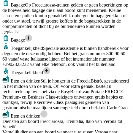
Bagage
Op Frecciarossa-treinen gelden er geen beperkingen op
de hoeveelheid bagage die u aan boord kunt meenemen. Kleine
tassen en spullen kunt u gemakkelijk opbergen in bagagerekken of
onder uw stoel, terwijl grotere koffers in de bagagerekken in de
compartimenten of dicht bij de buitendeuren kunnen worden
geplaatst.
Bagage
Toegankelijkheid
Speciale assistentie is binnen handbereik voor
degenen die deze nodig hebben. Bel het gratis nummer 800 90 60
60 vanaf vaste Italiaanse lijnen of het internationale nummer
+3902323232 vanaf elke telefoon, ook vanuit het buitenland.
Toegankelijkheid
Eten en drinken
Stil je honger in de FrecciaBistrò, gestationeerd
in het midden van de trein. Of, voor extra gemak, bestelt u
rechtstreeks op uw stoel via de EasyBistrò van Portale FRECCE.
Premium- en Business Class-reizigers ontvangen gratis hapjes en
drankjes, terwijl Executive Class-passagiers genieten van
gastronomische maaltijden samengesteld door chef-kok Carlo Cracc.
Eten en drinken
Diensten aan boord Frecciarossa, Trenitalia, Italo van Verona tot
Venetië
Vergelijk diensten aan boord wanneer u reist van Verona naar