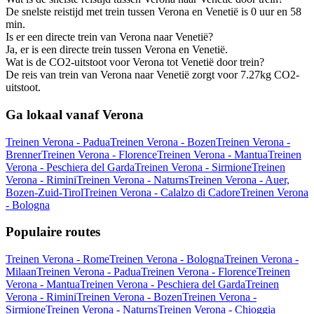
De snelste reistijd met trein tussen Verona en Venetië is 0 uur en 58
min.
Is er een directe trein van Verona naar Venetië?
Ja, er is een directe trein tussen Verona en Venetië.
Wat is de CO2-uitstoot voor Verona tot Venetië door trein?
De reis van trein van Verona naar Venetië zorgt voor 7.27kg CO2-
uitstoot.
Ga lokaal vanaf Verona
Treinen Verona - Padua
Treinen Verona - Bozen
Treinen Verona -
Brenner
Treinen Verona - Florence
Treinen Verona - Mantua
Treinen
Verona - Peschiera del Garda
Treinen Verona - Sirmione
Treinen
Verona - Rimini
Treinen Verona - Naturns
Treinen Verona - Auer,
Bozen-Zuid-Tirol
Treinen Verona - Calalzo di Cadore
Treinen Verona
- Bologna
Populaire routes
Treinen Verona - Rome
Treinen Verona - Bologna
Treinen Verona -
Milaan
Treinen Verona - Padua
Treinen Verona - Florence
Treinen
Verona - Mantua
Treinen Verona - Peschiera del Garda
Treinen
Verona - Rimini
Treinen Verona - Bozen
Treinen Verona -
Sirmione
Treinen Verona - Naturns
Treinen Verona - Chioggia