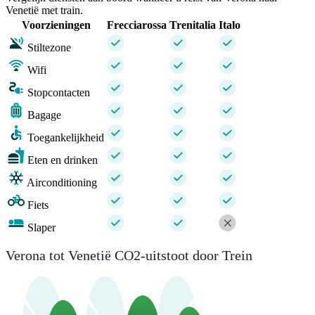
Venetië met train.
Voorzieningen
Frecciarossa
Trenitalia
Italo
Stiltezone
Wifi
Stopcontacten
Bagage
Toegankelijkheid
Eten en drinken
Airconditioning
Fiets
Slaper
Verona tot Venetië CO2-uitstoot door Trein