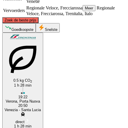
Venetië
Regionale Veloce, Frecciarossa
Regionale
Meer
Vervoerders
Veloce, Frecciarossa, Trenitalia, Italo
©
CARTO
, ©
OpenStreetMap
contributors
Zoek de beste prijs
Goedkoopste
Snelste
Venice
Verona
0.5 kg CO
2
1 h 28 min
19:22
Verona, Porta Nuova
20:50
Venezia - Santa Lucia
direct
1 h 28 min