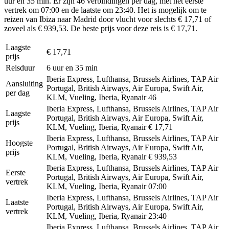
uur en 35 min. Er zijn 46 verbindingen per dag, met het eerste
vertrek om 07:00 en de laatste om 23:40. Het is mogelijk om te
reizen van Ibiza naar Madrid door vlucht voor slechts € 17,71 of
zoveel als € 939,53. De beste prijs voor deze reis is € 17,71.
Laagste
€ 17,71
prijs
Reisduur
6 uur en 35 min
Iberia Express, Lufthansa, Brussels Airlines, TAP Air
Aansluiting
Portugal, British Airways, Air Europa, Swift Air,
per dag
KLM, Vueling, Iberia, Ryanair
46
Iberia Express, Lufthansa, Brussels Airlines, TAP Air
Laagste
Portugal, British Airways, Air Europa, Swift Air,
prijs
KLM, Vueling, Iberia, Ryanair
€ 17,71
Iberia Express, Lufthansa, Brussels Airlines, TAP Air
Hoogste
Portugal, British Airways, Air Europa, Swift Air,
prijs
KLM, Vueling, Iberia, Ryanair
€ 939,53
Iberia Express, Lufthansa, Brussels Airlines, TAP Air
Eerste
Portugal, British Airways, Air Europa, Swift Air,
vertrek
KLM, Vueling, Iberia, Ryanair
07:00
Iberia Express, Lufthansa, Brussels Airlines, TAP Air
Laatste
Portugal, British Airways, Air Europa, Swift Air,
vertrek
KLM, Vueling, Iberia, Ryanair
23:40
Iberia Express, Lufthansa, Brussels Airlines, TAP Air