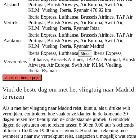
Afstand
Portugal, British Airways, Air Europa, Swift Air,
KLM, Vueling, Iberia, Ryanair
470,92 km
Iberia Express, Lufthansa, Brussels Airlines, TAP Air
Vertrek
Portugal, British Airways, Air Europa, Swift Air,
KLM, Vueling, Iberia, Ryanair
Ibiza
Iberia Express, Lufthansa, Brussels Airlines, TAP Air
Aankomst
Portugal, British Airways, Air Europa, Swift Air,
KLM, Vueling, Iberia, Ryanair
Madrid
Iberia Express, Lufthansa
Iberia Express,
Meer
Lufthansa, Brussels Airlines, TAP Air Portugal, British
Vervoerders
Airways, Air Europa, Swift Air, KLM, Vueling,
Iberia, Ryanair
©
CARTO
, ©
OpenStreetMap
contributors
Zoek de beste prijs
Vind de beste dag om met het vliegtuig naar Madrid
te reizen
Madrid
Als u met het vliegtuig naar Madrid reist, kunt u, als u drukte wilt
vermijden, controleren hoe vaak onze klanten in de komende 30
dagen reizen met behulp van de onderstaande grafiek. Gemiddeld
liggen de spitsuren om te reizen tussen 6.30 en 9.00 uur 's ochtends
of tussen 16.00 en 19.00 uur 's avonds. Houd hier rekening mee
wanneer u naar uw vertrekpunt reist, aangezien u mogelijk wat extra
Ibiza