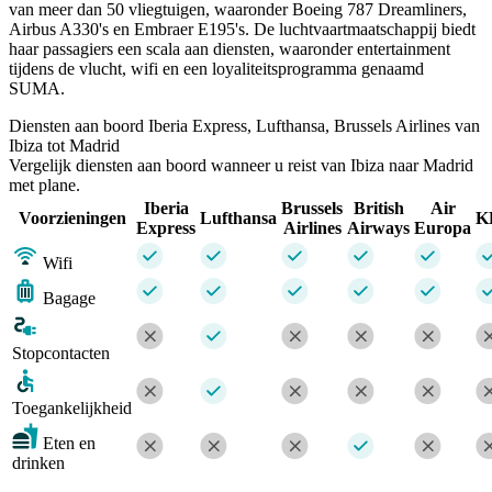
van meer dan 50 vliegtuigen, waaronder Boeing 787 Dreamliners,
Airbus A330's en Embraer E195's. De luchtvaartmaatschappij biedt
haar passagiers een scala aan diensten, waaronder entertainment
tijdens de vlucht, wifi en een loyaliteitsprogramma genaamd
SUMA.
Diensten aan boord Iberia Express, Lufthansa, Brussels Airlines van
Ibiza tot Madrid
Vergelijk diensten aan boord wanneer u reist van Ibiza naar Madrid
met plane.
Iberia
Brussels
British
Air
Voorzieningen
Lufthansa
K
Express
Airlines
Airways
Europa
Wifi
Bagage
Stopcontacten
Toegankelijkheid
Eten en
drinken