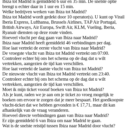
Ibiza tot Madrid is gemiddeld 6 uur en 35 min. De snelste optie
brengt u echter daar in 1 uur en 15 min.
Welke bedrijven werken van Ibiza tot Madrid?
Ibiza tot Madrid wordt gedekt door 10 operator(s). U kunt op Virail
Iberia Express, Lufthansa, Brussels Airlines, TAP Air Portugal,
British Airways, Air Europa, Swift Air, KLM, Vueling, Iberia,
Ryanair diensten op deze route vinden.
Hoeveel vlucht per dag gaan van Ibiza naar Madrid?
Ibiza naar Madrid heeft gemiddeld 46 verbindingen per dag.
Hoe laat vertrekt de eerste vlucht van Ibiza naar Madrid?
De vroegste vlucht van Ibiza tot Madrid vertrekt om 07:00.
Controleer echter bij ons het schema op de dag dat u wilt
vertrekken, aangezien de tijd kan verschillen.
Hoe laat vertrekt de laatste vlucht van Ibiza tot Madrid?
De nieuwste vlucht van Ibiza tot Madrid vertrekt om 23:40.
Controleer echter bij ons het schema op de dag dat u wilt
vertrekken, aangezien de tijd kan verschillen.
Moet ik mijn ticket vooraf boeken van Ibiza tot Madrid?
Als je kunt, raden we je aan om je ticket zo vroeg mogelijk te
boeken om ervoor te zorgen dat je meer bespaart. Het goedkoopste
vlucht-ticket dat we hebben gevonden is € 17,71, maar dit kan
afhankelijk van de vraag veranderen.
Hoeveel directe verbindingen gaan van Ibiza naar Madrid?
Er zijn gemiddeld 6 van Ibiza om naar Madrid te gaan.
Wat is de snelste reistijd tussen Ibiza naar Madrid door vlucht?