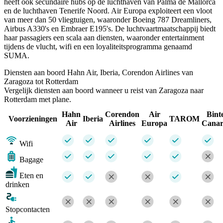
heeft ook secundaire hubs op de luchthaven van Palma de Mallorca
en de luchthaven Tenerife Noord. Air Europa exploiteert een vloot
van meer dan 50 vliegtuigen, waaronder Boeing 787 Dreamliners,
Airbus A330's en Embraer E195's. De luchtvaartmaatschappij biedt
haar passagiers een scala aan diensten, waaronder entertainment
tijdens de vlucht, wifi en een loyaliteitsprogramma genaamd
SUMA.
Diensten aan boord Hahn Air, Iberia, Corendon Airlines van
Zaragoza tot Rotterdam
Vergelijk diensten aan boord wanneer u reist van Zaragoza naar
Rotterdam met plane.
Hahn
Corendon
Air
Bint
Voorzieningen
Iberia
TAROM
Air
Airlines
Europa
Canar
Wifi
Bagage
Eten en
drinken
Stopcontacten