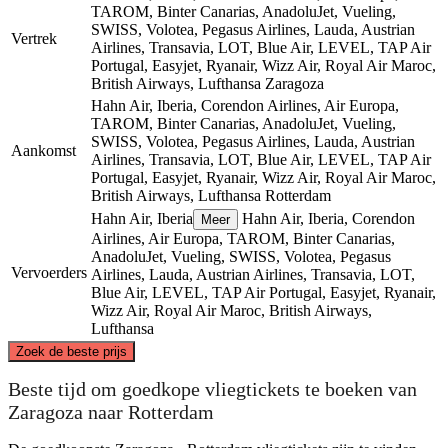
TAROM, Binter Canarias, AnadoluJet, Vueling,
SWISS, Volotea, Pegasus Airlines, Lauda, Austrian
Vertrek
Airlines, Transavia, LOT, Blue Air, LEVEL, TAP Air
Portugal, Easyjet, Ryanair, Wizz Air, Royal Air Maroc,
British Airways, Lufthansa
Zaragoza
Hahn Air, Iberia, Corendon Airlines, Air Europa,
TAROM, Binter Canarias, AnadoluJet, Vueling,
SWISS, Volotea, Pegasus Airlines, Lauda, Austrian
Aankomst
Airlines, Transavia, LOT, Blue Air, LEVEL, TAP Air
Portugal, Easyjet, Ryanair, Wizz Air, Royal Air Maroc,
British Airways, Lufthansa
Rotterdam
Hahn Air, Iberia
Hahn Air, Iberia, Corendon
Meer
Airlines, Air Europa, TAROM, Binter Canarias,
AnadoluJet, Vueling, SWISS, Volotea, Pegasus
Vervoerders
Airlines, Lauda, Austrian Airlines, Transavia, LOT,
Blue Air, LEVEL, TAP Air Portugal, Easyjet, Ryanair,
Wizz Air, Royal Air Maroc, British Airways,
Lufthansa
©
CARTO
, ©
OpenStreetMap
contributors
Zoek de beste prijs
Rotterdam
Beste tijd om goedkope vliegtickets te boeken van
Zaragoza naar Rotterdam