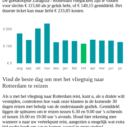
De goedkoopste Zaragoza - Rotterdam vliegtickets zijn te vinden
voor slechts € 115,60 als je geluk hebt, of € 149,15 gemiddeld. Het
duurste ticket kan maar liefst € 233,85 kosten.
Saragossa
Vind de beste dag om met het vliegtuig naar
Rotterdam te reizen
Als u met het vliegtuig naar Rotterdam reist, kunt u, als u drukte wilt
vermijden, controleren hoe vaak onze klanten in de komende 30
dagen reizen met behulp van de onderstaande grafiek. Gemiddeld
liggen de spitsuren om te reizen tussen 6.30 en 9.00 uur 's ochtends
of tussen 16.00 en 19.00 uur 's avonds. Houd hier rekening mee
wanneer u naar uw vertrekpunt reist, aangezien u mogelijk wat extra
tijd nodig heeft om aan te komen, vooral in grote steden!