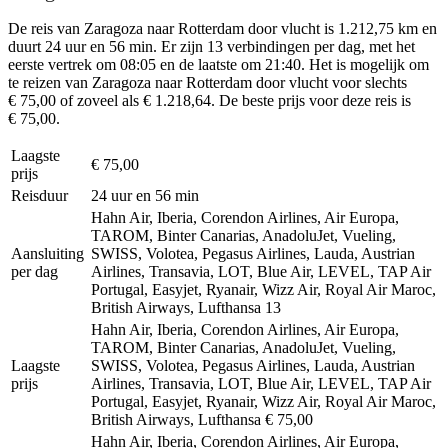
De reis van Zaragoza naar Rotterdam door vlucht is 1.212,75 km en
duurt 24 uur en 56 min. Er zijn 13 verbindingen per dag, met het
eerste vertrek om 08:05 en de laatste om 21:40. Het is mogelijk om
te reizen van Zaragoza naar Rotterdam door vlucht voor slechts
€ 75,00 of zoveel als € 1.218,64. De beste prijs voor deze reis is
€ 75,00.
Laagste
€ 75,00
prijs
Reisduur
24 uur en 56 min
Hahn Air, Iberia, Corendon Airlines, Air Europa,
TAROM, Binter Canarias, AnadoluJet, Vueling,
Aansluiting
SWISS, Volotea, Pegasus Airlines, Lauda, Austrian
per dag
Airlines, Transavia, LOT, Blue Air, LEVEL, TAP Air
Portugal, Easyjet, Ryanair, Wizz Air, Royal Air Maroc,
British Airways, Lufthansa
13
Hahn Air, Iberia, Corendon Airlines, Air Europa,
TAROM, Binter Canarias, AnadoluJet, Vueling,
Laagste
SWISS, Volotea, Pegasus Airlines, Lauda, Austrian
prijs
Airlines, Transavia, LOT, Blue Air, LEVEL, TAP Air
Portugal, Easyjet, Ryanair, Wizz Air, Royal Air Maroc,
British Airways, Lufthansa
€ 75,00
Hahn Air, Iberia, Corendon Airlines, Air Europa,