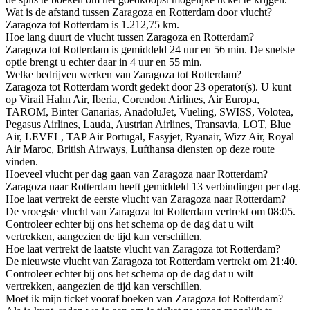
Wat is de afstand tussen Zaragoza en Rotterdam door vlucht?
Zaragoza tot Rotterdam is 1.212,75 km.
Hoe lang duurt de vlucht tussen Zaragoza en Rotterdam?
Zaragoza tot Rotterdam is gemiddeld 24 uur en 56 min. De snelste
optie brengt u echter daar in 4 uur en 55 min.
Welke bedrijven werken van Zaragoza tot Rotterdam?
Zaragoza tot Rotterdam wordt gedekt door 23 operator(s). U kunt
op Virail Hahn Air, Iberia, Corendon Airlines, Air Europa,
TAROM, Binter Canarias, AnadoluJet, Vueling, SWISS, Volotea,
Pegasus Airlines, Lauda, Austrian Airlines, Transavia, LOT, Blue
Air, LEVEL, TAP Air Portugal, Easyjet, Ryanair, Wizz Air, Royal
Air Maroc, British Airways, Lufthansa diensten op deze route
vinden.
Hoeveel vlucht per dag gaan van Zaragoza naar Rotterdam?
Zaragoza naar Rotterdam heeft gemiddeld 13 verbindingen per dag.
Hoe laat vertrekt de eerste vlucht van Zaragoza naar Rotterdam?
De vroegste vlucht van Zaragoza tot Rotterdam vertrekt om 08:05.
Controleer echter bij ons het schema op de dag dat u wilt
vertrekken, aangezien de tijd kan verschillen.
Hoe laat vertrekt de laatste vlucht van Zaragoza tot Rotterdam?
De nieuwste vlucht van Zaragoza tot Rotterdam vertrekt om 21:40.
Controleer echter bij ons het schema op de dag dat u wilt
vertrekken, aangezien de tijd kan verschillen.
Moet ik mijn ticket vooraf boeken van Zaragoza tot Rotterdam?