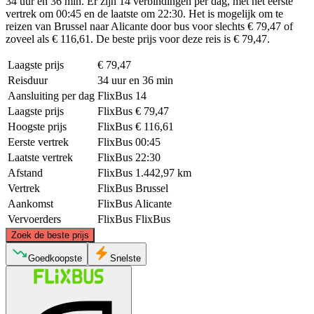
34 uur en 36 min. Er zijn 14 verbindingen per dag, met het eerste
vertrek om 00:45 en de laatste om 22:30. Het is mogelijk om te
reizen van Brussel naar Alicante door bus voor slechts € 79,47 of
zoveel als € 116,61. De beste prijs voor deze reis is € 79,47.
Laagste prijs
€ 79,47
Reisduur
34 uur en 36 min
Aansluiting per dag
FlixBus
14
Laagste prijs
FlixBus
€ 79,47
Hoogste prijs
FlixBus
€ 116,61
Eerste vertrek
FlixBus
00:45
Laatste vertrek
FlixBus
22:30
Afstand
FlixBus
1.442,97 km
Vertrek
FlixBus
Brussel
Aankomst
FlixBus
Alicante
Vervoerders
FlixBus
FlixBus
©
CARTO
, ©
OpenStreetMap
contributors
Zoek de beste prijs
Brussels
Goedkoopste
Snelste