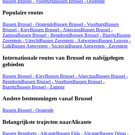
Bussen Brussel - Voorburg
Bussen Brussel - Oostende
Populaire routes
Bussen Brussel - Oostende
Bussen Brussel - Voorburg
Bussen
Brussel - Kiev
Bussen Brussel - Algeciras
Bussen Brussel -
Zamora
Bussen Brussel - Benidorm
Bussen Brussel - Biarritz
Bussen
Zaventem - Utrecht
Bussen Zaventem - Antwerpen
Bussen Leuven -
Luik
Bussen Antwerpen - Szczecin
Bussen Antwerpen - Zaventem
Internationale routes van Brussel en nabijgelegen
gebieden
Bussen Brussel - Kiev
Bussen Brussel - Algeciras
Bussen Brussel -
Benidorm
Bussen Brussel - Voorburg
Bussen Brussel -
Biarritz
Bussen Brussel - Zamora
Andere bestemmingen vanaf Brussel
Bussen Brussel - Oostende
Belangrijkste trajecten naarAlicante
Bussen Benidorm - Alicante
Bussen Elda - Alicante
Bussen Dénia -