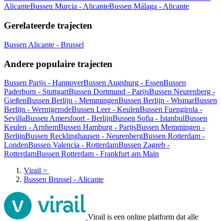
Alicante
Bussen Murcia - Alicante
Bussen Málaga - Alicante
Gerelateerde trajecten
Bussen Alicante - Brussel
Andere populaire trajecten
Bussen Parijs - Hannover
Bussen Augsburg - Essen
Bussen
Paderborn - Stuttgart
Bussen Dortmund - Parijs
Bussen Neurenberg -
Gießen
Bussen Berlijn - Memmingen
Bussen Berlijn - Wismar
Bussen
Berlijn - Wernigerode
Bussen Leer - Keulen
Bussen Fuengirola -
Sevilla
Bussen Amersfoort - Berlijn
Bussen Sofia - Istanbul
Bussen
Keulen - Arnhem
Bussen Hamburg - Parijs
Bussen Memmingen -
Berlijn
Bussen Recklinghausen - Neurenberg
Bussen Rotterdam -
Londen
Bussen Valencia - Rotterdam
Bussen Zagreb -
Rotterdam
Bussen Rotterdam - Frankfurt am Main
Virail
>
Bussen Brussel - Alicante
Virail is een online platform dat alle