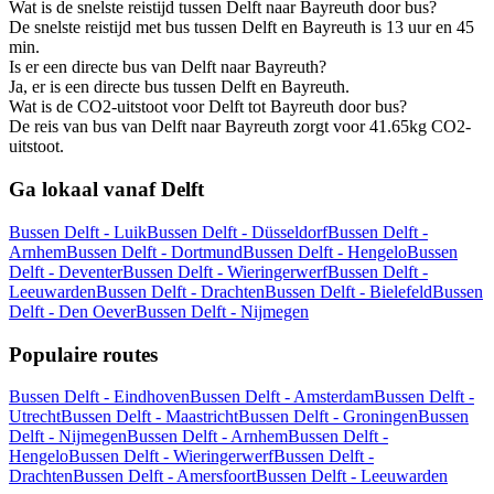
Wat is de snelste reistijd tussen Delft naar Bayreuth door bus?
De snelste reistijd met bus tussen Delft en Bayreuth is 13 uur en 45
min.
Is er een directe bus van Delft naar Bayreuth?
Ja, er is een directe bus tussen Delft en Bayreuth.
Wat is de CO2-uitstoot voor Delft tot Bayreuth door bus?
De reis van bus van Delft naar Bayreuth zorgt voor 41.65kg CO2-
uitstoot.
Ga lokaal vanaf Delft
Bussen Delft - Luik
Bussen Delft - Düsseldorf
Bussen Delft -
Arnhem
Bussen Delft - Dortmund
Bussen Delft - Hengelo
Bussen
Delft - Deventer
Bussen Delft - Wieringerwerf
Bussen Delft -
Leeuwarden
Bussen Delft - Drachten
Bussen Delft - Bielefeld
Bussen
Delft - Den Oever
Bussen Delft - Nijmegen
Populaire routes
Bussen Delft - Eindhoven
Bussen Delft - Amsterdam
Bussen Delft -
Utrecht
Bussen Delft - Maastricht
Bussen Delft - Groningen
Bussen
Delft - Nijmegen
Bussen Delft - Arnhem
Bussen Delft -
Hengelo
Bussen Delft - Wieringerwerf
Bussen Delft -
Drachten
Bussen Delft - Amersfoort
Bussen Delft - Leeuwarden