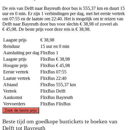
De reis van Delft naar Bayreuth door bus is 555,37 km en duurt 15
uur en 0 min. Er zijn 1 verbindingen per dag, met het eerste vertrek
om 07:55 en de laatste om 22:40. Het is mogelijk om te reizen van
Delft naar Bayreuth door bus voor slechts € 38,98 of zoveel als
€ 45,98. De beste prijs voor deze reis is € 38,98.
Laagste prijs
€ 38,98
Reisduur
15 uur en 0 min
Aansluiting per dag
FlixBus
1
Laagste prijs
FlixBus
€ 38,98
Hoogste prijs
FlixBus
€ 45,98
Eerste vertrek
FlixBus
07:55
Laatste vertrek
FlixBus
22:40
Afstand
FlixBus
555,37 km
Vertrek
FlixBus
Delft
Aankomst
FlixBus
Bayreuth
Vervoerders
FlixBus
FlixBus
©
CARTO
, ©
OpenStreetMap
contributors
Zoek de beste prijs
Beste tijd om goedkope bustickets te boeken van
Delft
Delft tot Bayreuth