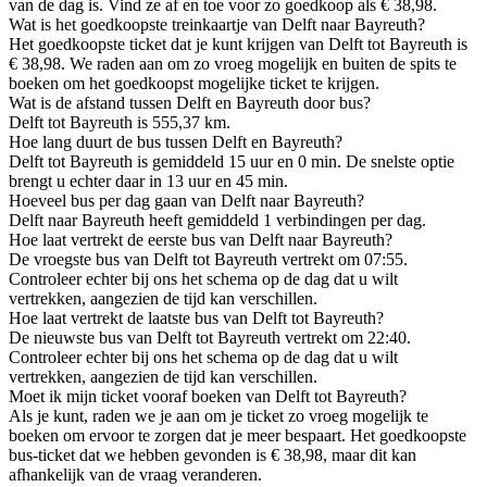
van de dag is. Vind ze af en toe voor zo goedkoop als € 38,98.
Wat is het goedkoopste treinkaartje van Delft naar Bayreuth?
Het goedkoopste ticket dat je kunt krijgen van Delft tot Bayreuth is
€ 38,98. We raden aan om zo vroeg mogelijk en buiten de spits te
boeken om het goedkoopst mogelijke ticket te krijgen.
Wat is de afstand tussen Delft en Bayreuth door bus?
Delft tot Bayreuth is 555,37 km.
Hoe lang duurt de bus tussen Delft en Bayreuth?
Delft tot Bayreuth is gemiddeld 15 uur en 0 min. De snelste optie
brengt u echter daar in 13 uur en 45 min.
Hoeveel bus per dag gaan van Delft naar Bayreuth?
Delft naar Bayreuth heeft gemiddeld 1 verbindingen per dag.
Hoe laat vertrekt de eerste bus van Delft naar Bayreuth?
De vroegste bus van Delft tot Bayreuth vertrekt om 07:55.
Controleer echter bij ons het schema op de dag dat u wilt
vertrekken, aangezien de tijd kan verschillen.
Hoe laat vertrekt de laatste bus van Delft tot Bayreuth?
De nieuwste bus van Delft tot Bayreuth vertrekt om 22:40.
Controleer echter bij ons het schema op de dag dat u wilt
vertrekken, aangezien de tijd kan verschillen.
Moet ik mijn ticket vooraf boeken van Delft tot Bayreuth?
Als je kunt, raden we je aan om je ticket zo vroeg mogelijk te
boeken om ervoor te zorgen dat je meer bespaart. Het goedkoopste
bus-ticket dat we hebben gevonden is € 38,98, maar dit kan
afhankelijk van de vraag veranderen.