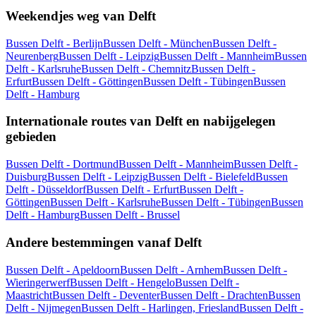
Weekendjes weg van Delft
Bussen Delft - Berlijn
Bussen Delft - München
Bussen Delft -
Neurenberg
Bussen Delft - Leipzig
Bussen Delft - Mannheim
Bussen
Delft - Karlsruhe
Bussen Delft - Chemnitz
Bussen Delft -
Erfurt
Bussen Delft - Göttingen
Bussen Delft - Tübingen
Bussen
Delft - Hamburg
Internationale routes van Delft en nabijgelegen
gebieden
Bussen Delft - Dortmund
Bussen Delft - Mannheim
Bussen Delft -
Duisburg
Bussen Delft - Leipzig
Bussen Delft - Bielefeld
Bussen
Delft - Düsseldorf
Bussen Delft - Erfurt
Bussen Delft -
Göttingen
Bussen Delft - Karlsruhe
Bussen Delft - Tübingen
Bussen
Delft - Hamburg
Bussen Delft - Brussel
Andere bestemmingen vanaf Delft
Bussen Delft - Apeldoorn
Bussen Delft - Arnhem
Bussen Delft -
Wieringerwerf
Bussen Delft - Hengelo
Bussen Delft -
Maastricht
Bussen Delft - Deventer
Bussen Delft - Drachten
Bussen
Delft - Nijmegen
Bussen Delft - Harlingen, Friesland
Bussen Delft -