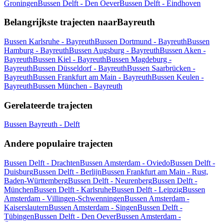
Groningen
Bussen Delft - Den Oever
Bussen Delft - Eindhoven
Belangrijkste trajecten naarBayreuth
Bussen Karlsruhe - Bayreuth
Bussen Dortmund - Bayreuth
Bussen
Hamburg - Bayreuth
Bussen Augsburg - Bayreuth
Bussen Aken -
Bayreuth
Bussen Kiel - Bayreuth
Bussen Magdeburg -
Bayreuth
Bussen Düsseldorf - Bayreuth
Bussen Saarbrücken -
Bayreuth
Bussen Frankfurt am Main - Bayreuth
Bussen Keulen -
Bayreuth
Bussen München - Bayreuth
Gerelateerde trajecten
Bussen Bayreuth - Delft
Andere populaire trajecten
Bussen Delft - Drachten
Bussen Amsterdam - Oviedo
Bussen Delft -
Duisburg
Bussen Delft - Berlijn
Bussen Frankfurt am Main - Rust,
Baden-Württemberg
Bussen Delft - Neurenberg
Bussen Delft -
München
Bussen Delft - Karlsruhe
Bussen Delft - Leipzig
Bussen
Amsterdam - Villingen-Schwenningen
Bussen Amsterdam -
Kaiserslautern
Bussen Amsterdam - Singen
Bussen Delft -
Tübingen
Bussen Delft - Den Oever
Bussen Amsterdam -