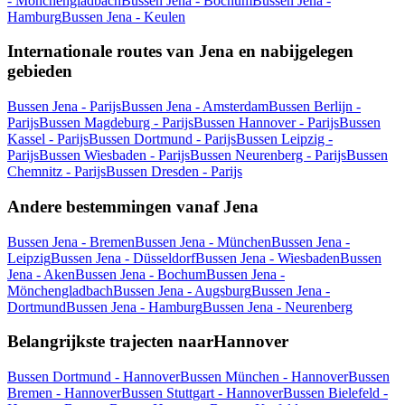
- Mönchengladbach
Bussen Jena - Bochum
Bussen Jena -
Hamburg
Bussen Jena - Keulen
Internationale routes van Jena en nabijgelegen
gebieden
Bussen Jena - Parijs
Bussen Jena - Amsterdam
Bussen Berlijn -
Parijs
Bussen Magdeburg - Parijs
Bussen Hannover - Parijs
Bussen
Kassel - Parijs
Bussen Dortmund - Parijs
Bussen Leipzig -
Parijs
Bussen Wiesbaden - Parijs
Bussen Neurenberg - Parijs
Bussen
Chemnitz - Parijs
Bussen Dresden - Parijs
Andere bestemmingen vanaf Jena
Bussen Jena - Bremen
Bussen Jena - München
Bussen Jena -
Leipzig
Bussen Jena - Düsseldorf
Bussen Jena - Wiesbaden
Bussen
Jena - Aken
Bussen Jena - Bochum
Bussen Jena -
Mönchengladbach
Bussen Jena - Augsburg
Bussen Jena -
Dortmund
Bussen Jena - Hamburg
Bussen Jena - Neurenberg
Belangrijkste trajecten naarHannover
Bussen Dortmund - Hannover
Bussen München - Hannover
Bussen
Bremen - Hannover
Bussen Stuttgart - Hannover
Bussen Bielefeld -