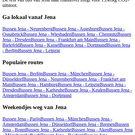
uitstoot.
Ga lokaal vanaf Jena
Bussen Jena - Neurenberg
Bussen Jena - Augsburg
Bussen Jena -
Osnabrück
Bussen Jena - Wiesbaden
Bussen Jena - Chemnitz
Bussen
Jena - Dresden
Bussen Jena - Frankfurt am Main
Bussen Jena -
Bielefeld
Bussen Jena - Kassel
Bussen Jena - Dortmund
Bussen Jena
- Berlijn
Bussen Jena - Leipzig
Populaire routes
Bussen Jena - Berlijn
Bussen Jena - München
Bussen Jena -
Düsseldorf
Bussen Jena - Neurenberg
Bussen Jena - Frankfurt am
Main
Bussen Jena - Hamburg
Bussen Jena - Leipzig
Bussen Jena -
Dresden
Bussen Jena - Karlsruhe
Bussen Jena - Keulen
Bussen Jena -
Amsterdam
Bussen Jena - Dortmund
Weekendjes weg van Jena
Bussen Jena - Parijs
Bussen Jena - München
Bussen Jena -
Amsterdam
Bussen Jena - Düsseldorf
Bussen Jena - Bremen
Bussen
Jena - Bonn
Bussen Jena - Karlsruhe
Bussen Jena - Aken
Bussen Jena