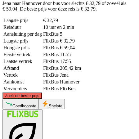
Jena naar Hannover door bus voor slechts € 32,79 of zoveel als
€ 59,04. De beste prijs voor deze reis is € 32,79.
Laagste prijs
€ 32,79
Reisduur
10 uur en 2 min
Aansluiting per dag
FlixBus
5
Laagste prijs
FlixBus
€ 32,79
Hoogste prijs
FlixBus
€ 59,04
Eerste vertrek
FlixBus
11:55
Laatste vertrek
FlixBus
17:55
Afstand
FlixBus
205,42 km
Vertrek
FlixBus
Jena
Aankomst
FlixBus
Hannover
Vervoerders
FlixBus
FlixBus
©
CARTO
, ©
OpenStreetMap
contributors
Zoek de beste prijs
Hanover
Goedkoopste
Snelste