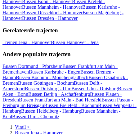
Hannover
Bussen Bonn - Hannover
Bussen Krefeld -
Hannover
Bussen Mannheim - Hannover
Bussen Karlsruhe -
Hannover
Bussen Düsseldorf - Hannover
Bussen Magdeburg -
Hannover
Bussen Dresden - Hannover
Gerelateerde trajecten
Treinen Jena - Hannover
Bussen Hannover - Jena
Andere populaire trajecten
Bussen Dortmund - Pforzheim
Bussen Frankfurt am Main -
Bremerhaven
Bussen Karlsruhe - Engen
Bussen Bremen -
Hamm
Bussen Bochum - Mönchengladbach
Bussen Osnabrück -
Bremen
Bussen Göttingen - Bochum
Bussen Delft -
Amersfoort
Bussen Duisburg - Ulm
Bussen Ulm - Duisburg
Bussen
Aken - Bonn
Bussen Berlijn - Aschaffenburg
Bussen Plauen -
Dresden
Bussen Frankfurt am Main - Bad Hersfeld
Bussen Passau -
Freiburg im Breisgau
Bussen Bielefeld - Bochum
Bussen Wuppertal -
Hamburg
Bussen Heidelberg - Hamburg
Bussen Mannheim -
Kehl
Bussen Ulm - Chemnitz
Virail
>
Bussen Jena - Hannover