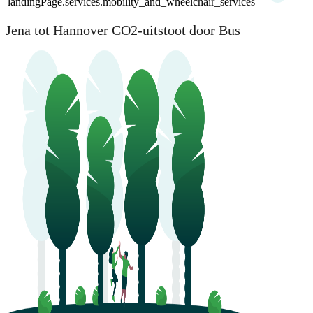
landingPage.services.mobility_and_wheelchair_services
Jena tot Hannover CO2-uitstoot door Bus