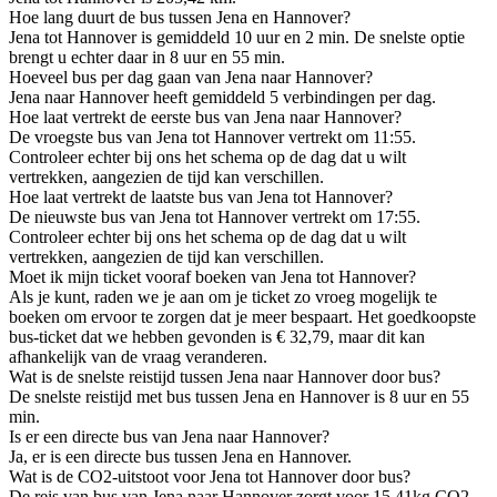
Hoe lang duurt de bus tussen Jena en Hannover?
Jena tot Hannover is gemiddeld 10 uur en 2 min. De snelste optie
brengt u echter daar in 8 uur en 55 min.
Hoeveel bus per dag gaan van Jena naar Hannover?
Jena naar Hannover heeft gemiddeld 5 verbindingen per dag.
Hoe laat vertrekt de eerste bus van Jena naar Hannover?
De vroegste bus van Jena tot Hannover vertrekt om 11:55.
Controleer echter bij ons het schema op de dag dat u wilt
vertrekken, aangezien de tijd kan verschillen.
Hoe laat vertrekt de laatste bus van Jena tot Hannover?
De nieuwste bus van Jena tot Hannover vertrekt om 17:55.
Controleer echter bij ons het schema op de dag dat u wilt
vertrekken, aangezien de tijd kan verschillen.
Moet ik mijn ticket vooraf boeken van Jena tot Hannover?
Als je kunt, raden we je aan om je ticket zo vroeg mogelijk te
boeken om ervoor te zorgen dat je meer bespaart. Het goedkoopste
bus-ticket dat we hebben gevonden is € 32,79, maar dit kan
afhankelijk van de vraag veranderen.
Wat is de snelste reistijd tussen Jena naar Hannover door bus?
De snelste reistijd met bus tussen Jena en Hannover is 8 uur en 55
min.
Is er een directe bus van Jena naar Hannover?
Ja, er is een directe bus tussen Jena en Hannover.
Wat is de CO2-uitstoot voor Jena tot Hannover door bus?
De reis van bus van Jena naar Hannover zorgt voor 15.41kg CO2-