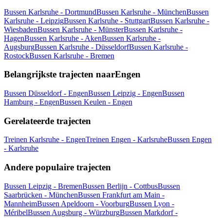
Bussen Karlsruhe - Dortmund
Bussen Karlsruhe - München
Bussen
Karlsruhe - Leipzig
Bussen Karlsruhe - Stuttgart
Bussen Karlsruhe -
Wiesbaden
Bussen Karlsruhe - Münster
Bussen Karlsruhe -
Hagen
Bussen Karlsruhe - Aken
Bussen Karlsruhe -
Augsburg
Bussen Karlsruhe - Düsseldorf
Bussen Karlsruhe -
Rostock
Bussen Karlsruhe - Bremen
Belangrijkste trajecten naarEngen
Bussen Düsseldorf - Engen
Bussen Leipzig - Engen
Bussen
Hamburg - Engen
Bussen Keulen - Engen
Gerelateerde trajecten
Treinen Karlsruhe - Engen
Treinen Engen - Karlsruhe
Bussen Engen
- Karlsruhe
Andere populaire trajecten
Bussen Leipzig - Bremen
Bussen Berlijn - Cottbus
Bussen
Saarbrücken - München
Bussen Frankfurt am Main -
Mannheim
Bussen Apeldoorn - Voorburg
Bussen Lyon -
Méribel
Bussen Augsburg - Würzburg
Bussen Markdorf -