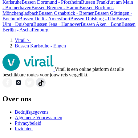
Karlsruhe
Bussen Dortmund - Pforzheim
Bussen Frankfurt am Main
- Bremerhaven
Bussen Bremen - Hamm
Bussen Bochum -
Mönchengladbach
Bussen Osnabrück - Bremen
Bussen Göttingen -
Bochum
Bussen Delft - Amersfoort
Bussen Duisburg - Ulm
Bussen
Ulm - Duisburg
Bussen Jena - Hannover
Bussen Aken - Bonn
Bussen
Berlijn - Aschaffenburg
Virail
>
Bussen Karlsruhe - Engen
Virail is een online platform dat alle
beschikbare routes voor jouw reis vergelijkt.
Over ons
Bedrijfsgegevens
Algemene Voorwaarden
Privacybeleid
Inzichten