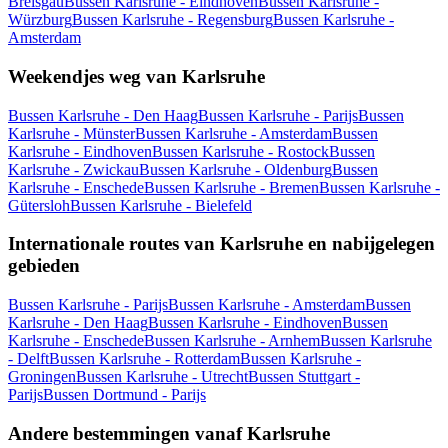
Breisgau
Bussen Karlsruhe - Eindhoven
Bussen Karlsruhe -
Würzburg
Bussen Karlsruhe - Regensburg
Bussen Karlsruhe -
Amsterdam
Weekendjes weg van Karlsruhe
Bussen Karlsruhe - Den Haag
Bussen Karlsruhe - Parijs
Bussen
Karlsruhe - Münster
Bussen Karlsruhe - Amsterdam
Bussen
Karlsruhe - Eindhoven
Bussen Karlsruhe - Rostock
Bussen
Karlsruhe - Zwickau
Bussen Karlsruhe - Oldenburg
Bussen
Karlsruhe - Enschede
Bussen Karlsruhe - Bremen
Bussen Karlsruhe -
Gütersloh
Bussen Karlsruhe - Bielefeld
Internationale routes van Karlsruhe en nabijgelegen
gebieden
Bussen Karlsruhe - Parijs
Bussen Karlsruhe - Amsterdam
Bussen
Karlsruhe - Den Haag
Bussen Karlsruhe - Eindhoven
Bussen
Karlsruhe - Enschede
Bussen Karlsruhe - Arnhem
Bussen Karlsruhe
- Delft
Bussen Karlsruhe - Rotterdam
Bussen Karlsruhe -
Groningen
Bussen Karlsruhe - Utrecht
Bussen Stuttgart -
Parijs
Bussen Dortmund - Parijs
Andere bestemmingen vanaf Karlsruhe