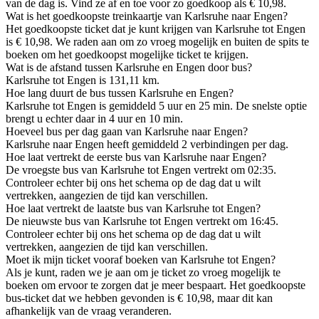
van de dag is. Vind ze af en toe voor zo goedkoop als € 10,98.
Wat is het goedkoopste treinkaartje van Karlsruhe naar Engen?
Het goedkoopste ticket dat je kunt krijgen van Karlsruhe tot Engen
is € 10,98. We raden aan om zo vroeg mogelijk en buiten de spits te
boeken om het goedkoopst mogelijke ticket te krijgen.
Wat is de afstand tussen Karlsruhe en Engen door bus?
Karlsruhe tot Engen is 131,11 km.
Hoe lang duurt de bus tussen Karlsruhe en Engen?
Karlsruhe tot Engen is gemiddeld 5 uur en 25 min. De snelste optie
brengt u echter daar in 4 uur en 10 min.
Hoeveel bus per dag gaan van Karlsruhe naar Engen?
Karlsruhe naar Engen heeft gemiddeld 2 verbindingen per dag.
Hoe laat vertrekt de eerste bus van Karlsruhe naar Engen?
De vroegste bus van Karlsruhe tot Engen vertrekt om 02:35.
Controleer echter bij ons het schema op de dag dat u wilt
vertrekken, aangezien de tijd kan verschillen.
Hoe laat vertrekt de laatste bus van Karlsruhe tot Engen?
De nieuwste bus van Karlsruhe tot Engen vertrekt om 16:45.
Controleer echter bij ons het schema op de dag dat u wilt
vertrekken, aangezien de tijd kan verschillen.
Moet ik mijn ticket vooraf boeken van Karlsruhe tot Engen?
Als je kunt, raden we je aan om je ticket zo vroeg mogelijk te
boeken om ervoor te zorgen dat je meer bespaart. Het goedkoopste
bus-ticket dat we hebben gevonden is € 10,98, maar dit kan
afhankelijk van de vraag veranderen.