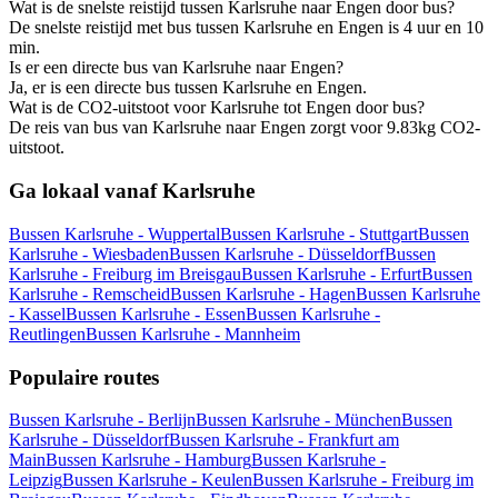
Wat is de snelste reistijd tussen Karlsruhe naar Engen door bus?
De snelste reistijd met bus tussen Karlsruhe en Engen is 4 uur en 10
min.
Is er een directe bus van Karlsruhe naar Engen?
Ja, er is een directe bus tussen Karlsruhe en Engen.
Wat is de CO2-uitstoot voor Karlsruhe tot Engen door bus?
De reis van bus van Karlsruhe naar Engen zorgt voor 9.83kg CO2-
uitstoot.
Ga lokaal vanaf Karlsruhe
Bussen Karlsruhe - Wuppertal
Bussen Karlsruhe - Stuttgart
Bussen
Karlsruhe - Wiesbaden
Bussen Karlsruhe - Düsseldorf
Bussen
Karlsruhe - Freiburg im Breisgau
Bussen Karlsruhe - Erfurt
Bussen
Karlsruhe - Remscheid
Bussen Karlsruhe - Hagen
Bussen Karlsruhe
- Kassel
Bussen Karlsruhe - Essen
Bussen Karlsruhe -
Reutlingen
Bussen Karlsruhe - Mannheim
Populaire routes
Bussen Karlsruhe - Berlijn
Bussen Karlsruhe - München
Bussen
Karlsruhe - Düsseldorf
Bussen Karlsruhe - Frankfurt am
Main
Bussen Karlsruhe - Hamburg
Bussen Karlsruhe -
Leipzig
Bussen Karlsruhe - Keulen
Bussen Karlsruhe - Freiburg im