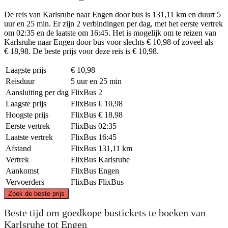
De reis van Karlsruhe naar Engen door bus is 131,11 km en duurt 5
uur en 25 min. Er zijn 2 verbindingen per dag, met het eerste vertrek
om 02:35 en de laatste om 16:45. Het is mogelijk om te reizen van
Karlsruhe naar Engen door bus voor slechts € 10,98 of zoveel als
€ 18,98. De beste prijs voor deze reis is € 10,98.
Laagste prijs
€ 10,98
Reisduur
5 uur en 25 min
Aansluiting per dag
FlixBus
2
Laagste prijs
FlixBus
€ 10,98
Hoogste prijs
FlixBus
€ 18,98
Eerste vertrek
FlixBus
02:35
Laatste vertrek
FlixBus
16:45
Afstand
FlixBus
131,11 km
Vertrek
FlixBus
Karlsruhe
Aankomst
FlixBus
Engen
Vervoerders
FlixBus
FlixBus
©
CARTO
, ©
OpenStreetMap
contributors
Zoek de beste prijs
Karlsruhe
Beste tijd om goedkope bustickets te boeken van
Karlsruhe tot Engen