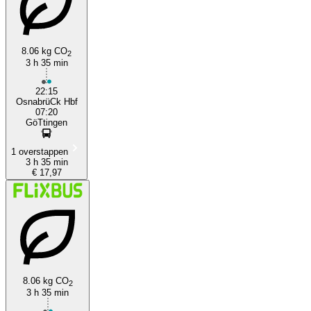
8.06 kg CO
2
3 h 35 min
Göttingen, NI
22:15
OsnabrüCk Hbf
07:20
GöTtingen
1 overstappen
3 h 35 min
€ 17,97
8.06 kg CO
2
3 h 35 min