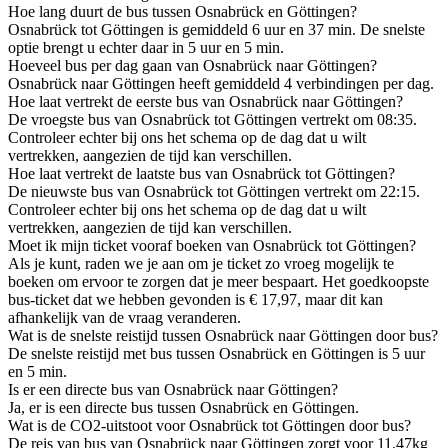
Hoe lang duurt de bus tussen Osnabrück en Göttingen?
Osnabrück tot Göttingen is gemiddeld 6 uur en 37 min. De snelste
optie brengt u echter daar in 5 uur en 5 min.
Hoeveel bus per dag gaan van Osnabrück naar Göttingen?
Osnabrück naar Göttingen heeft gemiddeld 4 verbindingen per dag.
Hoe laat vertrekt de eerste bus van Osnabrück naar Göttingen?
De vroegste bus van Osnabrück tot Göttingen vertrekt om 08:35.
Controleer echter bij ons het schema op de dag dat u wilt
vertrekken, aangezien de tijd kan verschillen.
Hoe laat vertrekt de laatste bus van Osnabrück tot Göttingen?
De nieuwste bus van Osnabrück tot Göttingen vertrekt om 22:15.
Controleer echter bij ons het schema op de dag dat u wilt
vertrekken, aangezien de tijd kan verschillen.
Moet ik mijn ticket vooraf boeken van Osnabrück tot Göttingen?
Als je kunt, raden we je aan om je ticket zo vroeg mogelijk te
boeken om ervoor te zorgen dat je meer bespaart. Het goedkoopste
bus-ticket dat we hebben gevonden is € 17,97, maar dit kan
afhankelijk van de vraag veranderen.
Wat is de snelste reistijd tussen Osnabrück naar Göttingen door bus?
De snelste reistijd met bus tussen Osnabrück en Göttingen is 5 uur
en 5 min.
Is er een directe bus van Osnabrück naar Göttingen?
Ja, er is een directe bus tussen Osnabrück en Göttingen.
Wat is de CO2-uitstoot voor Osnabrück tot Göttingen door bus?
De reis van bus van Osnabrück naar Göttingen zorgt voor 11.47kg