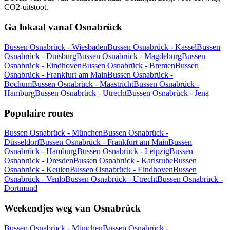
CO2-uitstoot.
Ga lokaal vanaf Osnabrück
Bussen Osnabrück - Wiesbaden
Bussen Osnabrück - Kassel
Bussen
Osnabrück - Duisburg
Bussen Osnabrück - Magdeburg
Bussen
Osnabrück - Eindhoven
Bussen Osnabrück - Bremen
Bussen
Osnabrück - Frankfurt am Main
Bussen Osnabrück -
Bochum
Bussen Osnabrück - Maastricht
Bussen Osnabrück -
Hamburg
Bussen Osnabrück - Utrecht
Bussen Osnabrück - Jena
Populaire routes
Bussen Osnabrück - München
Bussen Osnabrück -
Düsseldorf
Bussen Osnabrück - Frankfurt am Main
Bussen
Osnabrück - Hamburg
Bussen Osnabrück - Leipzig
Bussen
Osnabrück - Dresden
Bussen Osnabrück - Karlsruhe
Bussen
Osnabrück - Keulen
Bussen Osnabrück - Eindhoven
Bussen
Osnabrück - Venlo
Bussen Osnabrück - Utrecht
Bussen Osnabrück -
Dortmund
Weekendjes weg van Osnabrück
Bussen Osnabrück - München
Bussen Osnabrück -