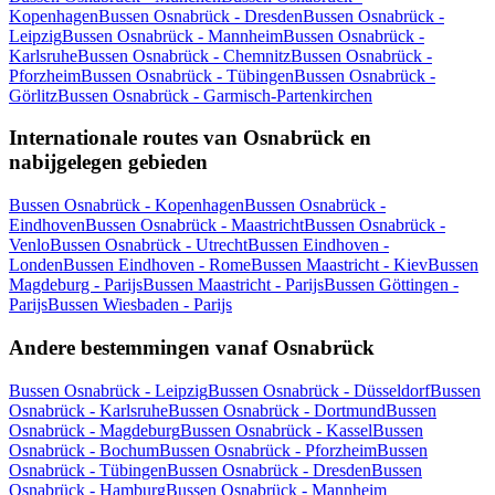
Kopenhagen
Bussen Osnabrück - Dresden
Bussen Osnabrück -
Leipzig
Bussen Osnabrück - Mannheim
Bussen Osnabrück -
Karlsruhe
Bussen Osnabrück - Chemnitz
Bussen Osnabrück -
Pforzheim
Bussen Osnabrück - Tübingen
Bussen Osnabrück -
Görlitz
Bussen Osnabrück - Garmisch-Partenkirchen
Internationale routes van Osnabrück en
nabijgelegen gebieden
Bussen Osnabrück - Kopenhagen
Bussen Osnabrück -
Eindhoven
Bussen Osnabrück - Maastricht
Bussen Osnabrück -
Venlo
Bussen Osnabrück - Utrecht
Bussen Eindhoven -
Londen
Bussen Eindhoven - Rome
Bussen Maastricht - Kiev
Bussen
Magdeburg - Parijs
Bussen Maastricht - Parijs
Bussen Göttingen -
Parijs
Bussen Wiesbaden - Parijs
Andere bestemmingen vanaf Osnabrück
Bussen Osnabrück - Leipzig
Bussen Osnabrück - Düsseldorf
Bussen
Osnabrück - Karlsruhe
Bussen Osnabrück - Dortmund
Bussen
Osnabrück - Magdeburg
Bussen Osnabrück - Kassel
Bussen
Osnabrück - Bochum
Bussen Osnabrück - Pforzheim
Bussen
Osnabrück - Tübingen
Bussen Osnabrück - Dresden
Bussen
Osnabrück - Hamburg
Bussen Osnabrück - Mannheim