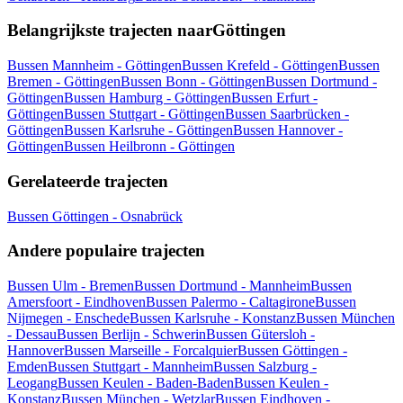
Belangrijkste trajecten naarGöttingen
Bussen Mannheim - Göttingen
Bussen Krefeld - Göttingen
Bussen
Bremen - Göttingen
Bussen Bonn - Göttingen
Bussen Dortmund -
Göttingen
Bussen Hamburg - Göttingen
Bussen Erfurt -
Göttingen
Bussen Stuttgart - Göttingen
Bussen Saarbrücken -
Göttingen
Bussen Karlsruhe - Göttingen
Bussen Hannover -
Göttingen
Bussen Heilbronn - Göttingen
Gerelateerde trajecten
Bussen Göttingen - Osnabrück
Andere populaire trajecten
Bussen Ulm - Bremen
Bussen Dortmund - Mannheim
Bussen
Amersfoort - Eindhoven
Bussen Palermo - Caltagirone
Bussen
Nijmegen - Enschede
Bussen Karlsruhe - Konstanz
Bussen München
- Dessau
Bussen Berlijn - Schwerin
Bussen Gütersloh -
Hannover
Bussen Marseille - Forcalquier
Bussen Göttingen -
Emden
Bussen Stuttgart - Mannheim
Bussen Salzburg -
Leogang
Bussen Keulen - Baden-Baden
Bussen Keulen -
Konstanz
Bussen München - Wetzlar
Bussen Eindhoven -