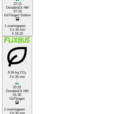
22:15
OsnabrüCk Hbf
07:20
GöTtingen Station
1 overstappen
3 h 35 min
€ 19,10
8.06 kg CO
2
3 h 35 min
20:25
OsnabrüCk Hbf
01:30
GöTtingen
1 overstappen
3 h 35 min