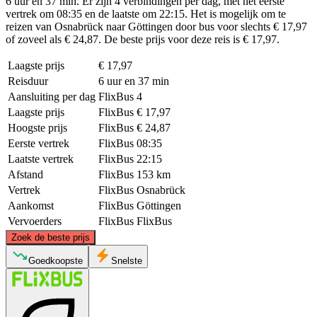
6 uur en 37 min. Er zijn 4 verbindingen per dag, met het eerste
vertrek om 08:35 en de laatste om 22:15. Het is mogelijk om te
reizen van Osnabrück naar Göttingen door bus voor slechts € 17,97
of zoveel als € 24,87. De beste prijs voor deze reis is € 17,97.
Laagste prijs
€ 17,97
Reisduur
6 uur en 37 min
Aansluiting per dag
FlixBus
4
Laagste prijs
FlixBus
€ 17,97
Hoogste prijs
FlixBus
€ 24,87
Eerste vertrek
FlixBus
08:35
Laatste vertrek
FlixBus
22:15
Afstand
FlixBus
153 km
Vertrek
FlixBus
Osnabrück
Aankomst
FlixBus
Göttingen
Vervoerders
FlixBus
FlixBus
©
CARTO
, ©
OpenStreetMap
contributors
Zoek de beste prijs
Osnabrück
Goedkoopste
Snelste